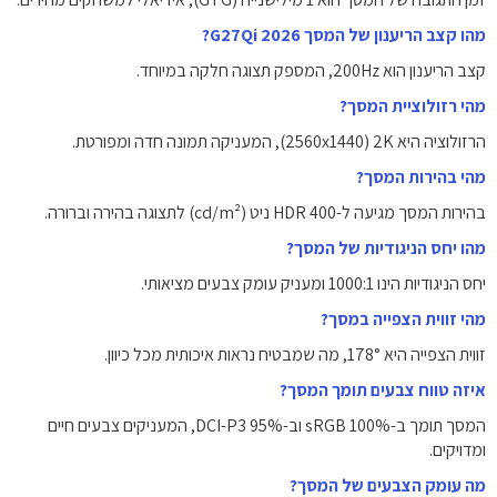
מהו קצב הריענון של המסך G27Qi 2026?
קצב הריענון הוא 200Hz, המספק תצוגה חלקה במיוחד.
מהי רזולוציית המסך?
הרזולוציה היא 2K ‏(2560x1440), המעניקה תמונה חדה ומפורטת.
מהי בהירות המסך?
בהירות המסך מגיעה ל-HDR 400 ניט (cd/m²) לתצוגה בהירה וברורה.
מהו יחס הניגודיות של המסך?
יחס הניגודיות הינו 1000:1 ומעניק עומק צבעים מציאותי.
מהי זווית הצפייה במסך?
זווית הצפייה היא 178°, מה שמבטיח נראות איכותית מכל כיוון.
איזה טווח צבעים תומך המסך?
המסך תומך ב-100% sRGB וב-95% DCI-P3, המעניקים צבעים חיים
ומדויקים.
מה עומק הצבעים של המסך?