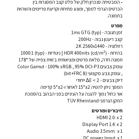
-
המבטיחה סנכרון חלק של פלט קצב המסגרות בין
הכרטיס הגרפי למסך, ומונע מתיחת וקריעת פריימים והשהיות
בתמונה.
מפרט
זמן תגובה - 1ms GTG (typ)
קצב ריענון גבוה - 200Hz
רזולוציה - 2K 2560x1440
2
בהירות - HDR 400nits (cd/m
) | ניגודיות - (typ) 1000:1
תמונה חדה, מלאת פרטים ומציאותית בזווית צפייה של 178°
עומק צבעים Color Gamut - 100% sRGB , 95% DCI-P3
, עומק צבע מקצועי (8 bit+FRC)
דיוק צבעים - E < 2∆ ייחודי
המסך ניתן להטיה 15°±2 לאחור ו-5°±2 קדימה
אור כחול נמוך להגנה על העיניים בפני הבהוב בהסמכת
התקן הגרמני TÜV Rheinland
חיבורים ופורטים
HDMI 2.0: x 2
Display Port 1.4: x 2
Audio 3.5mm: x 1
DC power Input: x 1