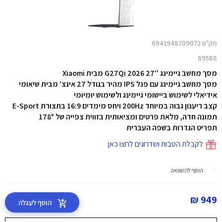
מק"ט 6941948709072
89588
מסך מחשב גיימינג ''27 G27Qi 2026 מבית Xiaomi
מסך מחשב גיימינג עם פנל IPS מהיר בגודל 27 אינצ' מבית שיאומי
אידיאלי לשימוש ביישומי גיימינג ולשימוש יומיומי
קצב ריענון גבוה במיוחד 200Hz ויחס מימדים 16:9 בתצורת E-Sport
תמונה חדה, מלאת פרטים ומציאותית בזווית צפייה של 178°
תפריט הגדרות בשפה העברית
לקבלת הטבות ושדרוגים לחצו כאן
הוסף להשוואה
949 ₪
הוסף לעגלה