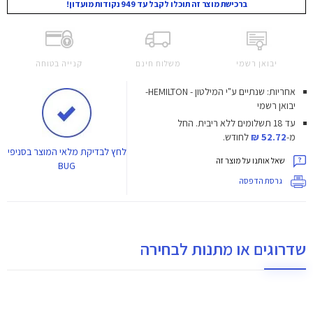
ברכישת מוצר זה תוכלו לקבל עד 949 נקודות מועדון!
יבואן רשמי
משלוח חינם
קנייה בטוחה
אחריות: שנתיים ע"י המילטון - HEMILTON-
יבואן רשמי
עד 18 תשלומים ללא ריבית.
החל
מ-
52.72 ₪
לחודש.
לחץ
לבדיקת מלאי המוצר בסניפי
שאל אותנו על מוצר זה
BUG
גרסת הדפסה
שדרוגים או מתנות לבחירה