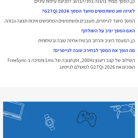
כן, המסך מצויד בהגנה בפני הבהוב למניעת עייפות עיניים.
לאיזה סוג משתמשים מיועד המסך G27Qi 2026?
המסך מיועד לגיימרים, מעצבים ומשתמשים המחפשים איכות תצוגה גבוהה.
האם המסך יציב על השולחן?
כן, המעמד היציב והרחב מבטיח אחיזה טובה ובטיחותית.
מה הופך את המסך לבחירה טובה לגיימרים?
השילוב של קצב ריענון 200Hz, זמן תגובה של 1ms ותמיכה ב-FreeSync
הופכים את G27Qi 2026 למושלם לגיימינג.