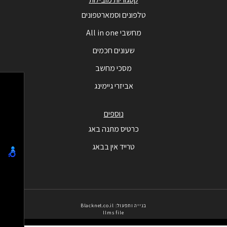
טלפונים וסמארטפונים
מחשבי All in one
שעונים חכמים
מסכי מחשב
אביזרי גיימינג
נוספים
כרטיס מתנה באג
טרייד אין בבאג
בנייה ותפעול: Blacknet.co.il
llms file