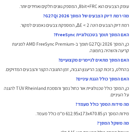
עומק הצבעים הוא 8bit+FRC, המספק גוונים חלקים ואחידים יותר.
מהי רמת דיוק הצבעים של המסך G27Qi 2026?
רמת דיוק הצבעים הינה E < 2∆, המספקת צבעים נאמנים למקור.
האם המסך תומך בטכנולוגיית FreeSync?
כן, המסך G27Qi 2026 תומך ב-AMD FreeSync Premium למניעת
קריעה והשהיה בתמונה.
האם המסך מתאים לגיימרים מקצועיים?
בהחלט, בזכות קצב הריענון הגבוה, זמן התגובה הקצר והצבעים המדויקים.
האם המסך כולל הגנת עיניים?
כן, המסך כולל טכנולוגיית אור כחול נמוך והסמכת TÜV Rheinland להגנה
על העיניים.
מה מידות המסך כולל מעמד?
מידות המסך הן ‎612.95x173x470.85‎ מ"מ כולל מעמד.
מה משקל המסך?