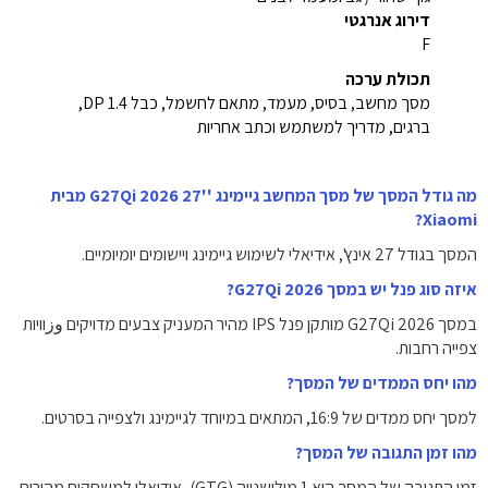
דירוג אנרגטי
F
תכולת ערכה
מסך מחשב, בסיס, מעמד, מתאם לחשמל, כבל DP 1.4,
ברגים, מדריך למשתמש וכתב אחריות
מה גודל המסך של מסך המחשב גיימינג ''27 G27Qi 2026 מבית
Xiaomi?
המסך בגודל 27 אינץ', אידיאלי לשימוש גיימינג ויישומים יומיומיים.
איזה סוג פנל יש במסך G27Qi 2026?
במסך G27Qi 2026 מותקן פנל IPS מהיר המעניק צבעים מדויקים وزוויות
צפייה רחבות.
מהו יחס הממדים של המסך?
למסך יחס ממדים של 16:9, המתאים במיוחד לגיימינג ולצפייה בסרטים.
מהו זמן התגובה של המסך?
זמן התגובה של המסך הוא 1 מילישנייה (GTG), אידיאלי למשחקים מהירים.