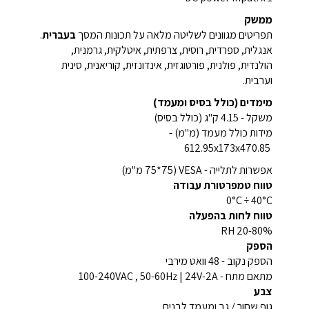
ממשק
תפריטים מגוונים לשליטה מלאה על תכונות המסך
בעברית
.
אנגלית, ספרדית, רוסית, צרפתית, איטלקית, גרמנית,
הולנדית, פולנית, פורטוגזית, אינדונזית, קוריאנית, סינית
וערבית.
מימדים (כולל בסיס ומעמד)
משקל - 4.15 ק"ג (כולל בסיס)
מידות כולל מעמד (מ"מ) -
612.95x173x470.85
אפשרות לתלייה - VESA (75*75 מ"מ)
טווח טמפרטורת עבודה
0°C ÷ 40°C
טווח לחות בהפעלה
20-80% RH
הספק
הספק נקוב - 48 וואט מירבי
מתאם מתח - 100-240VAC , 50-60Hz | 24V-2A
צבע
גוף שחור / גב ומעמד לבנים