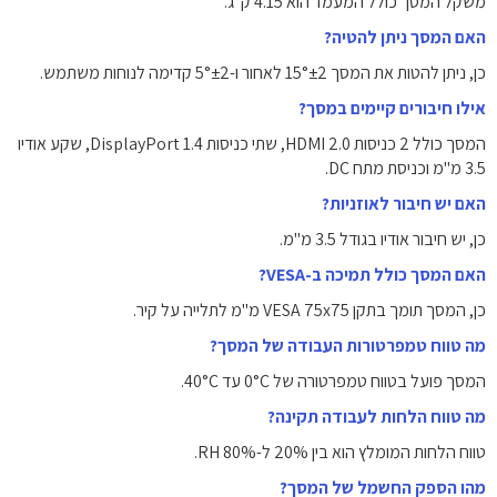
משקל המסך כולל המעמד הוא 4.15 ק"ג.
האם המסך ניתן להטיה?
כן, ניתן להטות את המסך 15°±2 לאחור ו-5°±2 קדימה לנוחות משתמש.
אילו חיבורים קיימים במסך?
המסך כולל 2 כניסות HDMI 2.0, שתי כניסות DisplayPort 1.4, שקע אודיו
3.5 מ"מ וכניסת מתח DC.
האם יש חיבור לאוזניות?
כן, יש חיבור אודיו בגודל 3.5 מ"מ.
האם המסך כולל תמיכה ב-VESA?
כן, המסך תומך בתקן VESA 75x75 מ"מ לתלייה על קיר.
מה טווח טמפרטורות העבודה של המסך?
המסך פועל בטווח טמפרטורה של 0°C עד 40°C.
מה טווח הלחות לעבודה תקינה?
טווח הלחות המומלץ הוא בין 20% ל-80% RH.
מהו הספק החשמל של המסך?