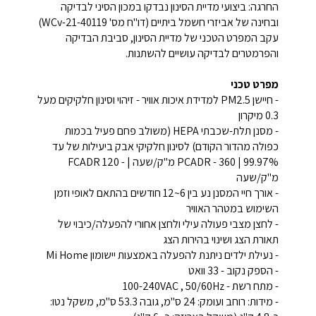
החרגה: ביצועי מדיית הסינון נבדקו במכון הסיני לבדיקה
ובחינה של אביזרי חשמל ביתיים (דו"ח מס' WCv-21-40119)
עקב המפרט הטכני של מדיית הסינון, סביבת הבדיקה
והפרמטרים לבדיקה עושיים להשתנות.
מפרט טכני
- חיישן PM2.5 למדידת איכות אוויר - זיהוי וסינון חלקיקים מעל
0.3 מיקרון
- מסנן תלת-שכבתי HEPA (משולב פחם פעיל בכמות
כפולה מהדור הקודם) לסינון חלקיקי אבק
ביעילות של עד
99.97% | PCADR - 360 מ"ק/שעה | - FCADR 120
מ"ק/שעה
- אורך חיי המסנן נע בין 6~12 חודשים בהתאם לאופי וזמן
השימוש במטהר האוויר
- לחצן מצבי פעולה עילי ולחצן אחורי להפעלה/כיבוי של
תאורת הצג ושינוי בהירות הצג
- נעילת ילדים ניתנת להפעלה באמצעות יישומון Mi Home
- הספק נקוב - 33 וואט
- מתח רשת - 100-240VAC , 50/60Hz
- מידות: רוחב ועומק: 24 ס"מ, גובה 53.3 ס"מ, משקל נטו: