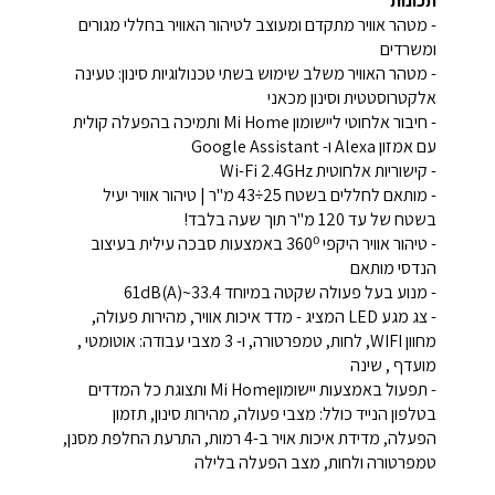
תכונות
- מטהר אוויר מתקדם ומעוצב לטיהור האוויר בחללי מגורים
ומשרדים
- מטהר האוויר משלב שימוש בשתי טכנולוגיות סינון: טעינה
אלקטרוסטטית וסינון מכאני
- חיבור אלחוטי ליישומון Mi Home ותמיכה בהפעלה קולית
עם אמזון Alexa ו- Google Assistant
- קישוריות אלחוטית Wi-Fi 2.4GHz
- מותאם לחללים בשטח 25÷43 מ"ר | טיהור אוויר יעיל
בשטח של עד 120 מ"ר תוך שעה בלבד!
- טיהור אוויר היקפי 360⁰ באמצעות סבכה עילית בעיצוב
הנדסי מותאם
- מנוע בעל פעולה שקטה במיוחד 33.4~61dB(A)
- צג מגע LED המציג - מדד איכות אוויר, מהירות פעולה,
מחוון WIFI, לחות, טמפרטורה,
ו- 3 מצבי עבודה: אוטומטי ,
מועדף , שינה
-
תפעול באמצעות יישומוןMi Home ותצוגת כל המדדים
בטלפון הנייד כולל: מצבי פעולה, מהירות סינון, תזמון
הפעלה, מדידת איכות אויר ב-4 רמות, התרעת החלפת מסנן,
טמפרטורה ולחות, מצב הפעלה בלילה