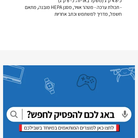
כ-4.8 ק"ג (משקל באריזה: כ- 6 ק"ג)
- תכולת ערכה - מטהר אוויר, מסנן HEPA מובנה, מתאם
חשמל, מדריך למשתמש וכתב אחריות