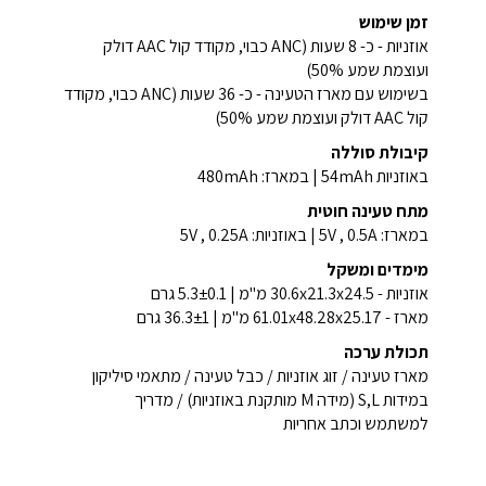
זמן שימוש
אוזניות - כ- 8 שעות (ANC כבוי, מקודד קול AAC דולק
ועוצמת שמע 50%)
בשימוש עם מארז הטעינה - כ- 36 שעות (ANC כבוי, מקודד
קול AAC דולק ועוצמת שמע 50%)
קיבולת סוללה
באוזניות 54mAh | במארז: 480mAh
מתח טעינה חוטית
במארז: 5V , 0.5A | באוזניות: 5V , 0.25A
מימדים ומשקל
אוזניות - 30.6x21.3x24.5 מ"מ | 5.3±0.1 גרם
מארז - 61.01x48.28x25.17 מ"מ | 36.3±1 גרם
תכולת ערכה
מארז טעינה / זוג אוזניות / כבל טעינה / מתאמי סיליקון
במידות S,L (מידה M מותקנת באוזניות) / מדריך
למשתמש וכתב אחריות