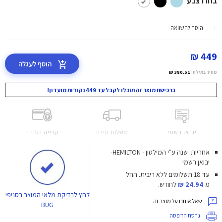
בחרו צבע
הוסף להשוואה
449 ₪
הוסף לעגלה
מחיר באילת:
380.51 ₪
ברכישת מוצר זה תוכלו לקבל עד 449 נקודות מועדון!
יבואן רשמי
משלוח חינם
קנייה בטוחה
אחריות: שנה ע"י המילטון - HEMILTON-
יבואן רשמי
עד 18 תשלומים ללא ריבית.
החל
מ-
24.94 ₪
לחודש.
לחץ
לבדיקת מלאי המוצר בסניפי
שאל אותנו על מוצר זה
BUG
גרסת הדפסה