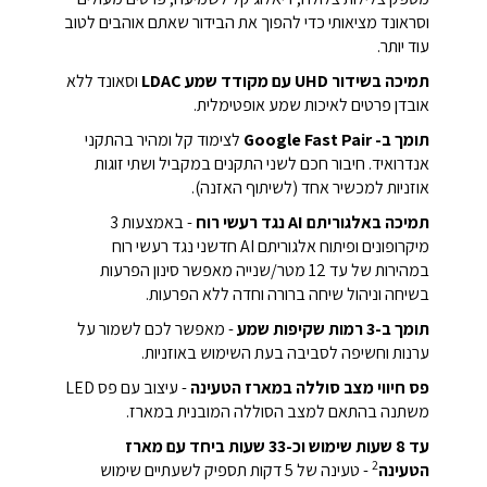
וסראונד מציאותי כדי להפוך את הבידור שאתם אוהבים לטוב
עוד יותר.
תמיכה בשידור UHD עם מקודד שמע LDAC
וסאונד ללא
אובדן פרטים לאיכות שמע אופטימלית.
תומך ב- Google Fast Pair
לצימוד קל ומהיר בהתקני
אנדרואיד. חיבור חכם לשני התקנים במקביל ושתי זוגות
אוזניות למכשיר אחד (לשיתוף האזנה).
תמיכה באלגוריתם AI נגד רעשי רוח
- באמצעות 3
מיקרופונים ופיתוח אלגוריתם AI חדשני נגד רעשי רוח
במהירות של עד 12 מטר/שנייה מאפשר סינון הפרעות
בשיחה וניהול שיחה ברורה וחדה ללא הפרעות.
תומך ב-3 רמות שקיפות שמע
- מאפשר לכם לשמור על
ערנות וחשיפה לסביבה בעת השימוש באוזניות.
פס חיווי מצב סוללה במארז הטעינה
- עיצוב עם פס LED
משתנה בהתאם למצב הסוללה המובנית במארז.
עד 8 שעות שימוש וכ-33 שעות ביחד עם מארז
2
הטעינה
- טעינה של 5 דקות תספיק לשעתיים שימוש