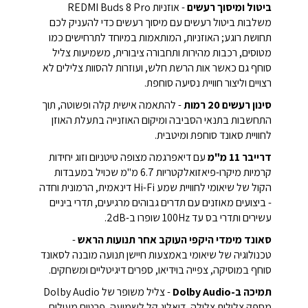
ביטול ומיסוך רעשים
- אוזניות REDMI Buds 8 Pro
משלבות ביטול רעשים עם מיסוך רעשים כדי להעניק לכם
תחושת רוגע; האוזניות, המותאמות במיוחד לתרחישים כמו
מטוסים, רכבות מהירות ותחבורה ציבורית, משמיעות צליל
סוחף גם כאשר אות הרשת חלש, ועוזרות להסוות צלילים לא
רצויים וליצור חוויית נסיעה סוחפת.
סינון רעשים 20 רמות
- להתאמה אישית קלה ופשוטה, תוך
התחשבות בתנאי הסביבה ומיקום האוזנייה בתעלת האוזן
לחוויית סאונד סוחפת ומיטבית.
דרייבר 11 מ"מ
עם דיאפרגמה מצופה טיטניום וזוג יחידות
קרמיות מיקרו-פיאזואלקטריות 6.7 מ"מ שכויל במעבדות
הקול של שיאומי לחוויית שמע Hi-Fi דינאמית, הרמונית וחדה
- ביצועים מאוזנים עם תדרים גבוהים מרגיעים, תדרי ביניים
עשירים ותדרי בס עד 100Hz שופרו ב-2dB.
סאונד מימדי היקפי העוקב אחר תנועות הראש
-
טכנולוגיה של שיאומי באמצעות חיישן תנועה מובנה לסאונד
סוחף במוסיקה, צפייה בוידיאו, ספרים דיגיטליים ומשחקים.
תמיכה ב-Dolby Audio
- צליל משופר של Dolby Audio
מספק צלילות צלולה, דיאלוג קל לשמיעה, פרטים מעולים