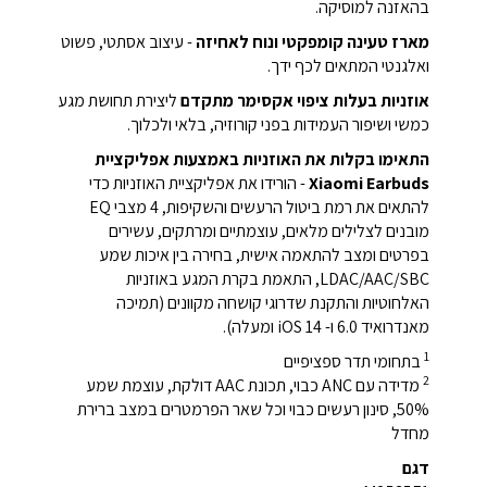
בהאזנה למוסיקה.
מארז טעינה קומפקטי ונוח לאחיזה
- עיצוב אסתטי, פשוט
ואלגנטי המתאים לכף ידך.
אוזניות בעלות ציפוי אקסימר מתקדם
ליצירת תחושת מגע
כמשי ושיפור העמידות בפני קורוזיה, בלאי ולכלוך.
התאימו בקלות את האוזניות באמצעות אפליקציית
Xiaomi Earbuds
- הורידו את אפליקציית האוזניות כדי
להתאים את רמת ביטול הרעשים והשקיפות, 4 מצבי EQ
מובנים לצלילים מלאים, עוצמתיים ומרתקים, עשירים
בפרטים ומצב להתאמה אישית, בחירה בין איכות שמע
LDAC/AAC/SBC, התאמת בקרת המגע באוזניות
האלחוטיות והתקנת שדרוגי קושחה מקוונים (תמיכה
מאנדרואיד 6.0 ו- iOS 14 ומעלה).
1
בתחומי תדר ספציפיים
2
מדידה עם ANC כבוי, תכונת AAC דולקת, עוצמת שמע
50%, סינון רעשים כבוי וכל שאר הפרמטרים במצב ברירת
מחדל
דגם