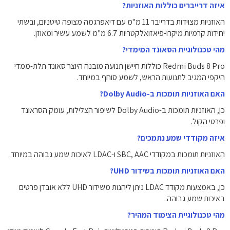
איזה דרייברים כוללות האוזניות?
האוזניות מצוידות בדרייבר 11 מ"מ עם דיאפרגמה מצופה טיטניום, ובשתי
יחידות קרמיות מיקרו-פיאזואלקטריות 6.7 מ"מ לשמע עשיר ומאוזן.
מהי טכנולוגיית הסאונד המימדי?
Redmi Buds 8 Pro כוללות חיישן תנועה מובנה היוצר סאונד תלת-ממדי
היקפי המגיב לתנועות הראש, לשמע סוחף במיוחד.
האם האוזניות תומכות ב-Dolby Audio?
כן, האוזניות תומכות ב-Dolby Audio לשיפור הצלילות, עומק הסראונד
ופרטי הקול.
איזה מקודדי שמע נתמכים?
האוזניות תומכות במקודדי SBC, AAC ו-LDAC לאיכות שמע גבוהה במיוחד.
האם האוזניות תומכות בשידור UHD?
כן, באמצעות מקודד LDAC ניתן ליהנות משידור UHD ללא אובדן פרטים
באיכות שמע גבוהה.
מהי טכנולוגיית הצימוד המהיר?