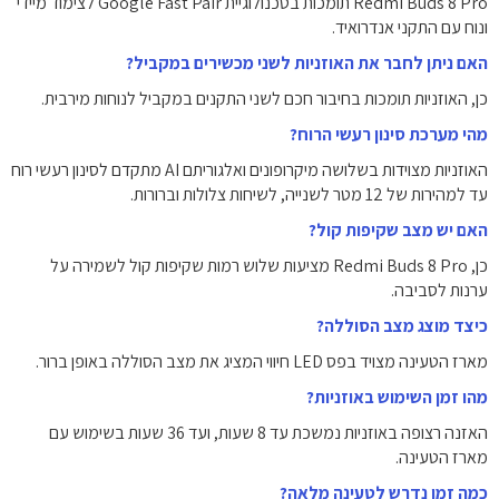
Redmi Buds 8 Pro תומכות בטכנולוגיית Google Fast Pair לצימוד מיידי
ונוח עם התקני אנדרואיד.
האם ניתן לחבר את האוזניות לשני מכשירים במקביל?
כן, האוזניות תומכות בחיבור חכם לשני התקנים במקביל לנוחות מירבית.
מהי מערכת סינון רעשי הרוח?
האוזניות מצוידות בשלושה מיקרופונים ואלגוריתם AI מתקדם לסינון רעשי רוח
עד למהירות של 12 מטר לשנייה, לשיחות צלולות וברורות.
האם יש מצב שקיפות קול?
כן, Redmi Buds 8 Pro מציעות שלוש רמות שקיפות קול לשמירה על
ערנות לסביבה.
כיצד מוצג מצב הסוללה?
מארז הטעינה מצויד בפס LED חיווי המציג את מצב הסוללה באופן ברור.
מהו זמן השימוש באוזניות?
האזנה רצופה באוזניות נמשכת עד 8 שעות, ועד 36 שעות בשימוש עם
מארז הטעינה.
כמה זמן נדרש לטעינה מלאה?