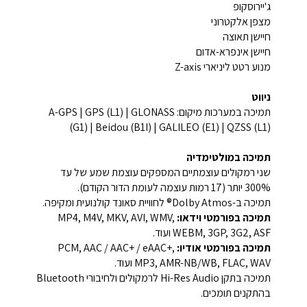
ג'יירוסקופ
מצפן אלקטרוני
חיישן תאוצה
חיישן אינפרא-אדום
מנוע רטט ליניארי Z-axis
ניווט
תמיכה במערכות מיקום: A-GPS | GPS (L1) | GLONASS
(G1) | Beidou (B1I) | GALILEO (E1) | QZSS (L1)
תמיכה במולטימדיה
שני רמקולים עוצמתיים המספקים עוצמת שמע של עד
300% יותר (17 רמות עוצמה לעומת הדור הקודם).
תמיכה ב-Dolby Atmos® לחוויית סאונד קולנועית ומקיפה.
תמיכה בפורמטי וידאו:
MP4, M4V, MKV, AVI, WMV,
WEBM, 3GP, 3G2, ASF ועוד.
תמיכה בפורמטי אודיו:
PCM, AAC / AAC+ / eAAC+,
MP3, AMR-NB/WB, FLAC, WAV ועוד.
תמיכה בתקן Hi-Res Audio לרמקולים ולחיבורי Bluetooth
בהתקנים תומכים.