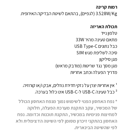
רמות קרינה
3.528W/Kg (לגפיים), בהתאם לשיטת הבדיקה האירופית.
תכולת האריזה
טלפון נייד
מתאם טעינה מהיר 33W
כבל נתונים USB Type-C
סיכה לשליפת מגש SIM
מגן סיליקון
מגן מסך נגד שריטות (מודבק מראש)
מדריך הפעלה וכתב אחריות
¹ אין אחריות יצרן על נזקי חדירת נוזלים, אבק ו/או קורוזיה.
² כבל טעינה USB-C ל-USB-C אינו כלול בערכה.
* נפח האחסון הפנוי לשימוש נמוך מנפח האחסון הכולל
של המכשיר, עקב התקנת מערכת הפעלה, חלוקה
למחיצות פנימיות במכשיר, התקנת תוכנות וכדומה. נפח
האחסון בהתקני זיכרון מסומן לפי השיטה הדצימלית ולא
לפי שהשיטה הבינארית.