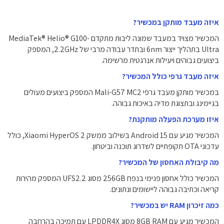
איזה מעבד מותקן במכשיר?
המכשיר מצויד במעבד שמונה ליבות מתקדם MediaTek® Helio® G100-
Ultra בתהליך ייצור 6nm ובתדר עבודה מרבי של ‎2.2GHz‎, המספק
ביצועים גבוהים ויעילות אנרגטית מרשימה.
איזה מעבד גרפי כולל המכשיר?
במכשיר מותקן מעבד גרפי Mali-G57 MC2 המספק ביצועים מעולים
בגיימינג ובתצוגת מדיה באיכות גבוהה.
איזו מערכת הפעלה מותקנת?
המכשיר מגיע עם Android 15 בשילוב ממשק Xiaomi HyperOS 2, כולל
עדכוני OTA תקופתיים לשדרוג תוכנה וביטחון.
מה קיבולת האחסון של המכשיר?
המכשיר כולל אחסון פנימי בנפח ‎256GB‎ מסוג UFS2.2 המספק מהירות
קריאה וכתיבה גבוהה ליישומים ונתונים.
כמה זיכרון RAM יש במכשיר?
המכשיר מגיע עם ‎8GB‎ RAM מסוג LPDDR4X עם תמיכה בהרחבה