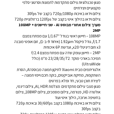
מגוון טכנולוגיות צילום מתקדמות לתמונות וסרטוני סלפי
מקצועיים ויצירתיים
צילום וידאו באיכות 720p/1080p בקצב של 30fps
צילום וידאו בהילוך איטי בקצב של 120fps ברזולוציית 720p
מערך צילום אחורי מבוסס AI - שני חיישנים 108MP +
2MP
108MP – חיישן ראשי בגודל "1/1.67 עם מפתח צמצם
f/1.7, גודל פיקסל 1.92μm (איחוד 9-ב-1), זום אופטי מובנה
x3 וזום דיגיטלי x20, ועדשת 6P איכותית
2MP – חיישן עומק שדה עם מפתח צמצם f/2.4
תמיכה באורכי מוקד: 23/28/35/72 מ"מ (כולל
UltraWide)
אלגוריתמים מבית Xiaomi לתיקון תמונה מבוסס AI, הסרת
השתקפות, מחיקת אובייקטים, בוקה חכם וייפוי תמונה –
ליצירת תוכן טבעי, חד ומלא בפרטים
מגוון מצבי צילום מתקדמים: מצלמת AI, HDR, צילום דינמי,
אולטרה HD, פנורמה, צילום מסמכים, צילום 108MP, צילום
בחשיפה ארוכה, הילוך איטי ועוד
צילום וידאו באיכות 1080p בקצב 30/60fps ובאיכות 720p
בקצב 30fps