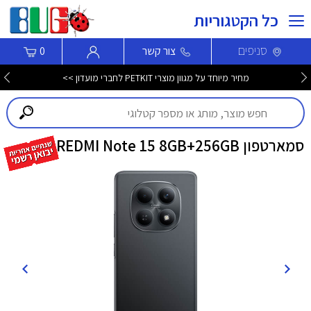
כל הקטגוריות
סניפים
צור קשר
0
מחיר מיוחד על מגוון מוצרי PETKIT לחברי מועדון >>
סמארטפון REDMI Note 15 8GB+256GB