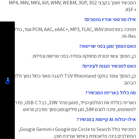
המכשיר תומך בקבצי ‎MP4‎, ‎M4V‎, ‎MKV‎, ‎AVI‎, ‎WMV‎, ‎WEBM‎, ‎3GP‎, ‎3G2‎
ו‑‎ASF‎.
אילו פורמטי אודיו נתמכים?
תמיכה בפורמטים ‎PCM‎, ‎AAC‎, ‎eAAC+‎, ‎MP3‎, ‎FLAC‎, ‎WAV‎ ועוד, כולל תקן
‎Hi‑Res‎.
האם המסך מוגן בפני שריטות?
כן, המסך עשוי זכוכית מחוזקת עמידה בפני שריטות ונפילות.
האם למכשיר הגנות לעיניים?
כן, המסך עומד בתקני TÜV Rheinland להגנה מאור כחול נמוך וללא
הבהוב.
מה כלול באריזת המכשיר?
האריזה כוללת את הטלפון הנייד, מטען מהיר ‎33W‎, כבל ‎USB‑C‎, מדריך
למשתמש, סיכה למגש SIM, מגן סיליקון ומגן מסך מודבק מראש.
אילו יכולות AI קיימות במכשיר?
המכשיר כולל Circle to Search עם Google ו‑Google Gemini,
המשלבים בינה מלאכותית באיתור ועריכת תוכן.