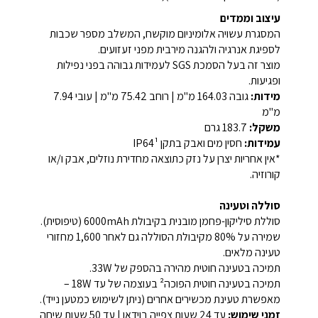
עיצוב וממדים
המסגרת עשויה אלומיניום מוקשח, המשלב מספר שכבות
לספיגת אנרגיה ולהגנה מירבית מפני זעזועים.
מוצר זה בעל הסמכת SGS לעמידות גבוהה בפני נפילות
ופגיעות.
מידות:
גובה 164.03 מ"מ | רוחב 75.42 מ"מ | עובי 7.94
מ"מ
משקל:
183.7 גרם
עמידות:
חסין מים ואבק בתקן IP64¹
*אין אחריות יצרן על נזק כתוצאה מחדירת נוזלים, אבק ו/או
קורוזיה.
סוללה וטעינה
סוללת סיליקון-פחמן מובנית בקיבולת 6000mAh (טיפוסית).
שמירה על 80% מקיבולת הסוללה גם לאחר 1,600 מחזורי
טעינה מלאים.
תמיכה בטעינה חוטית מהירה בהספק של 33W.
תמיכה בטעינה חוטית הפוכה² בעוצמה של עד 18W –
מאפשרת טעינת מכשירים אחרים (ניתן לשימוש כמטען נייד).
זמני שימוש:
עד 24 שעות צפייה בוידאו | עד 50 שעות שיחה