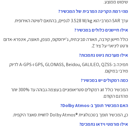
שימוש ממוצע.
מהי רמת הקרינה המרבית של המכשיר?
ערך SAR המרבי הוא ‎3.528‎ W/kg‎ לגפיים, בהתאם לשיטה האירופית.
אילו חיישנים כלולים במכשיר?
כולל חיישן קירבה, תאורה סביבתית, ג’יירוסקופ, מצפן, תאוצה, אינפרא‑אדום
ורטט ליניארי על ציר Z.
אילו מערכות ניווט נתמכות?
תמיכה ב‑GPS, GLONASS, Beidou, GALILEO, QZSS ו‑A‑GPS לדיוק
מירבי במיקום.
כמה רמקולים יש במכשיר?
המכשיר כולל זוג רמקולים סטריאופוניים בעוצמה גבוהה עד ‎300%‎ יותר
מהדגם הקודם.
האם המכשיר תומך ב‑Dolby Atmos?
כן, המכשיר תומך בטכנולוגיית ‎Dolby Atmos®‎ לחוויית סאונד היקפית.
אילו פורמטי וידאו נתמכים?