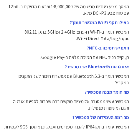
המסך מציע ניגודיות מרשימה של ‎1:8,000,000‎ וצבעים מדויקים ב‑‎12bit‎
עם טווח צבע DCI-P3 מלא.
באילו תקני Wi‑Fi המכשיר תומך?
המכשיר תומך ב‑Wi‑Fi דו‑ערוצי ‎2.4GHz‎ ו‑‎5GHz‎ בתקן ‎802.11
a/b/g/n/ac‎ עם Wi‑Fi Direct.
האם יש תמיכה ב‑NFC?
כן, קיים רכיב NFC עם תמיכה מלאה ב‑Google Pay.
איזו גרסת Bluetooth יש במכשיר?
המכשיר תומך ב‑Bluetooth 5.3 עם אפשרות חיבור לשני התקנים
במקביל.
מה חומר מבנה המכשיר?
המכשיר עשוי ממסגרת אלומיניום מוקשח רבת שכבות לספיגת אנרגיה
והגנה משופרת מנפילות.
מה רמת העמידות של המכשיר?
המכשיר עומד בתקן IP64 להגנה מפני מים ואבק, וכן מוסמך SGS לעמידות