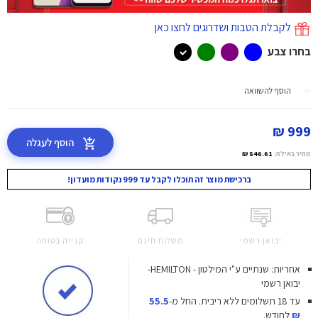
לקבלת הטבות ושדרוגים לחצו כאן
בחרו צבע
הוסף להשוואה
999 ₪
הוסף לעגלה
מחיר באילת:
846.61 ₪
ברכישת מוצר זה תוכלו לקבל עד 999 נקודות מועדון!
יבואן רשמי
משלוח חינם
קנייה בטוחה
אחריות: שנתיים ע"י המילטון - HEMILTON-
יבואן רשמי
עד 18 תשלומים ללא ריבית.
החל מ-
55.5
₪
לחודש.