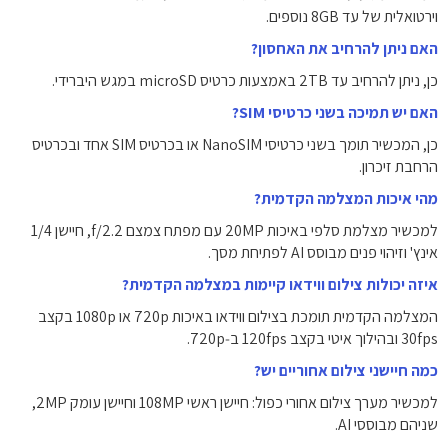
וירטואלית של עד ‎8GB‎ נוספים.
האם ניתן להרחיב את האחסון?
כן, ניתן להרחיב עד ‎2TB‎ באמצעות כרטיס microSD במגש היברידי.
האם יש תמיכה בשני כרטיסי SIM?
כן, המכשיר תומך בשני כרטיסי NanoSIM או בכרטיס SIM אחד ובכרטיס
הרחבת זיכרון.
מהי איכות המצלמה הקדמית?
למכשיר מצלמת סלפי באיכות ‎20MP‎ עם מפתח צמצם f/2.2, חיישן ‎1/4‎
אינץ' וזיהוי פנים מבוסס AI לפתיחת מסך.
איזה יכולות צילום ווידאו קיימות במצלמה הקדמית?
המצלמה הקדמית תומכת בצילום ווידאו באיכות ‎720p‎ או ‎1080p‎ בקצב
‎30fps‎ ובהילוך איטי בקצב ‎120fps‎ ב‑‎720p‎.
כמה חיישני צילום אחוריים יש?
למכשיר מערך צילום אחורי כפול: חיישן ראשי ‎108MP‎ וחיישן עומק ‎2MP‎,
שניהם מבוססי AI.