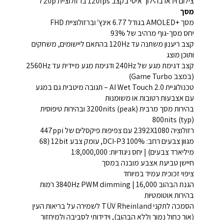
צילום וידאו בהילוך איטי בקצב 120fps ברזולוציית 720p
מסך
מסך +AMOLED בגודל 6.77 אינץ' וברזולוציית FHD
יחס מסך-גוף מרהיב של 93%
קצב ריענון משתנה עד 120Hz בהתאם ליישומים, משחקים
ותוכן מוצג
קצב דגימת מגע של 240Hz ודגימת מגע מיידית עד 2560Hz
(במצב Game Turbo)
טכנולוגיית AI Wet Touch 2.0 – תגובה מיטבית גם במגע
עם אצבעות רטובות או משומנות
בהירות מסך מרבית 3200nits (peak) ובהירות טיפוסית
800nits (typ)
רזולוציה 2392X1080 עם צפיפות פיקסלים של 447ppi
מגוון צבעים רחב: DCI-P3 100%, עומק צבע 12bit (68
מיליארד צבעים) | יחס ניגודיות: 1:8,000,000
חיישן טביעת אצבע מובנה במסך
ציפוי זכוכית עמיד במיוחד
הגנת הבהוב 3840Hz PWM dimming | 16,000 רמות
בהירות אוטומטיות
הסמכה לתקני TÜV Rheinland לשמירה על בריאות העין
(אור כחול נמוך וללא הבהוב), וידידותי לסביבה ולמיחזור