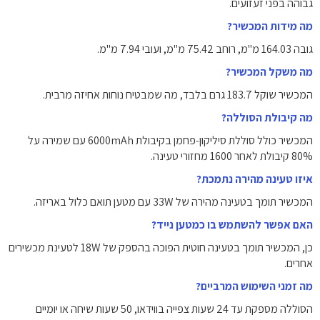
גבוהה בפני זעזועים.
מה מידות המכשיר?
גובה ‎164.03‎ מ"מ, רוחב ‎75.42‎ מ"מ, ועובי ‎7.94‎ מ"מ.
מה משקל המכשיר?
המכשיר שוקל ‎183.7‎ גרם בלבד, מה שמבטיח נוחות אחיזה מרבית.
מה קיבולת הסוללה?
המכשיר כולל סוללת סיליקון‑פחמן בקיבולת ‎6000mAh‎ עם שמירה על
‎80%‎ קיבולת לאחר ‎1600‎ מחזורי טעינה.
איזו טעינה מהירה נתמכת?
המכשיר תומך בטעינה מהירה של ‎33W‎ עם מטען תואם כלול באריזה.
האם אפשר להשתמש בו כמטען נייד?
כן, המכשיר תומך בטעינה חוטית הפוכה בהספק של ‎18W‎ לטעינת מכשירים
אחרים.
מה זמני השימוש המרביים?
הסוללה מספקת עד ‎24‎ שעות צפייה בווידאו, ‎50‎ שעות שיחה או יומיים