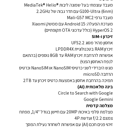
מעבד עוצמתי בעל שמונה ליבות MediaTek® Helio®
G100-Ultra (6nm) עם תדר גבוה של 2.2GHz
מעבד גרפי Mali-G57 MC2
מערכת הפעלה: Android 15 עם ממשק Xiaomi
HyperOS 2 (כולל עדכוני OTA תקופתיים)
זיכרון ו-SIM
אחסון מהיר מסוג UFS2.2
זיכרון RAM בטכנולוגיית LPDDR4X
אפשרות להרחבת זיכרון RAM עד 8GB נוספים (בהתאם
לנפח האחסון הפנוי)
מגש היברידי לשני כרטיסי NanoSIM או NanoSIM וכרטיס
הרחבה microSD
תמיכה בהרחבת אחסון באמצעות כרטיס זיכרון עד 2TB
בינה מלאכותית (AI)
Circle to Search with Google
Google Gemini
מצלמה קדמית
מצלמת סלפי באיכות 20MP עם חיישן בגודל "1/4, מפתח
צמצם f/2.2 ועדשת 4P
זיהוי פנים חכם (AI) עם אפשרות לשחרור נעילת המסך