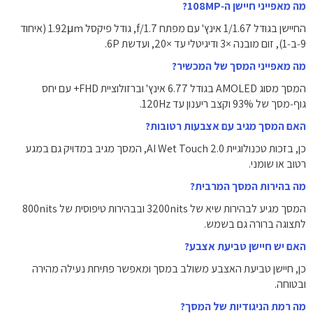
מה מאפייני חיישן ה‑108MP?
החיישן בגודל ‎1/1.67‎ אינץ' עם מפתח f/1.7, גודל פיקסל ‎1.92μm‎ (איחוד
9‑ב‑1), זום מובנה ×3 ודיגיטלי עד ×20, ועדשת ‎6P‎.
מה מאפייני המסך של המכשיר?
המסך מסוג AMOLED בגודל ‎6.77‎ אינץ' וברזולוציית ‎+FHD‎ עם יחס
גוף‑מסך של ‎93%‎ וקצב ריענון עד ‎120Hz‎.
האם המסך מגיב עם אצבעות רטובות?
כן, בזכות טכנולוגיית AI Wet Touch 2.0, המסך מגיב במדויק גם במגע
רטוב או שומני.
מה בהירות המסך המרבית?
המסך מגיע לבהירות שיא של ‎3200nits‎ ובבהירות טיפוסית של ‎800nits‎
לתצוגה ברורה גם בשמש.
האם יש חיישן טביעת אצבע?
כן, חיישן טביעת האצבע משולב במסך ומאפשר פתיחת נעילה מהירה
ובטוחה.
מה רמת הניגודיות של המסך?