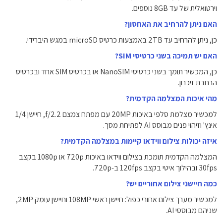
וירטואלית של עד ‎8GB‎ נוספים.
האם ניתן להרחיב את האחסון?
כן, ניתן להרחיב עד ‎2TB‎ באמצעות כרטיס microSD במגש היברידי.
האם יש תמיכה בשני כרטיסי SIM?
כן, המכשיר תומך בשני כרטיסי NanoSIM או בכרטיס SIM אחד ובכרטיס
הרחבת זיכרון.
מהי איכות המצלמה הקדמית?
למכשיר מצלמת סלפי באיכות ‎20MP‎ עם מפתח צמצם f/2.2, חיישן ‎1/4‎
אינץ' וזיהוי פנים מבוסס AI לפתיחת מסך.
איזה יכולות צילום ווידאו קיימות במצלמה הקדמית?
המצלמה הקדמית תומכת בצילום ווידאו באיכות ‎720p‎ או ‎1080p‎ בקצב
‎30fps‎ ובהילוך איטי בקצב ‎120fps‎ ב‑‎720p‎.
כמה חיישני צילום אחוריים יש?
למכשיר מערך צילום אחורי כפול: חיישן ראשי ‎108MP‎ וחיישן עומק ‎2MP‎,
שניהם מבוססי AI.