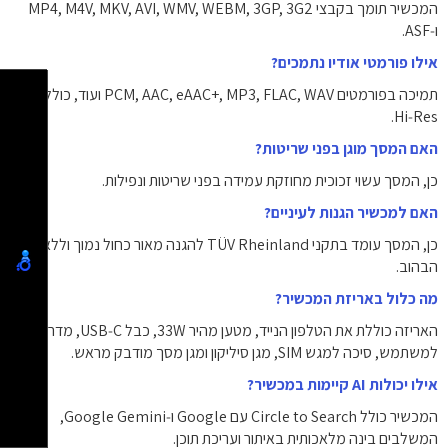
המכשיר תומך בקבצי ‎MP4‎, ‎M4V‎, ‎MKV‎, ‎AVI‎, ‎WMV‎, ‎WEBM‎, ‎3GP‎, ‎3G2‎
ו‑‎ASF‎.
אילו פורמטי אודיו נתמכים?
תמיכה בפורמטים ‎PCM‎, ‎AAC‎, ‎eAAC+‎, ‎MP3‎, ‎FLAC‎, ‎WAV‎ ועוד, כולל תקן
‎Hi‑Res‎.
האם המסך מוגן בפני שריטות?
כן, המסך עשוי זכוכית מחוזקת עמידה בפני שריטות ונפילות.
האם למכשיר הגנות לעיניים?
כן, המסך עומד בתקני TÜV Rheinland להגנה מאור כחול נמוך וללא
הבהוב.
מה כלול באריזת המכשיר?
האריזה כוללת את הטלפון הנייד, מטען מהיר ‎33W‎, כבל ‎USB‑C‎, מדריך
למשתמש, סיכה למגש SIM, מגן סיליקון ומגן מסך מודבק מראש.
אילו יכולות AI קיימות במכשיר?
המכשיר כולל Circle to Search עם Google ו‑Google Gemini,
המשלבים בינה מלאכותית באיתור ועריכת תוכן.