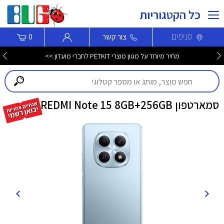
כל הקטגוריות
סניפים
צור קשר
0
מחיר מיוחד על מגוון מוצרי PETKIT לחברי מועדון >>
סמארטפון REDMI Note 15 8GB+256GB