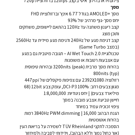
צילום וידאו בהילוך איטי בקצב 120fps ברזולוציית 720p
מסך
מסך +AMOLED בגודל 6.77 אינץ' וברזולוציית FHD
יחס מסך-גוף מרהיב של 93%
קצב ריענון משתנה עד 120Hz בהתאם ליישומים, משחקים
ותוכן מוצג
קצב דגימת מגע של 240Hz ודגימת מגע מיידית עד 2560Hz
(במצב Game Turbo)
טכנולוגיית AI Wet Touch 2.0 – תגובה מיטבית גם במגע
עם אצבעות רטובות או משומנות
בהירות מסך מרבית 3200nits (peak) ובהירות טיפוסית
800nits (typ)
רזולוציה 2392X1080 עם צפיפות פיקסלים של 447ppi
מגוון צבעים רחב: DCI-P3 100%, עומק צבע 12bit (68
מיליארד צבעים) | יחס ניגודיות: 1:8,000,000
חיישן טביעת אצבע מובנה במסך
ציפוי זכוכית עמיד במיוחד
הגנת הבהוב 3840Hz PWM dimming | 16,000 רמות
בהירות אוטומטיות
הסמכה לתקני TÜV Rheinland לשמירה על בריאות העין
(אור כחול נמוך וללא הבהוב), וידידותי לסביבה ולמיחזור