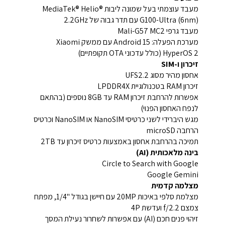
מעבד עוצמתי בעל שמונה ליבות MediaTek® Helio®
G100-Ultra (6nm) עם תדר גבוה של 2.2GHz
מעבד גרפי Mali-G57 MC2
מערכת הפעלה: Android 15 עם ממשק Xiaomi
HyperOS 2 (כולל עדכוני OTA תקופתיים)
זיכרון ו-SIM
אחסון מהיר מסוג UFS2.2
זיכרון RAM בטכנולוגיית LPDDR4X
אפשרות להרחבת זיכרון RAM עד 8GB נוספים (בהתאם
לנפח האחסון הפנוי)
מגש היברידי לשני כרטיסי NanoSIM או NanoSIM וכרטיס
הרחבה microSD
תמיכה בהרחבת אחסון באמצעות כרטיס זיכרון עד 2TB
בינה מלאכותית (AI)
Circle to Search with Google
Google Gemini
מצלמה קדמית
מצלמת סלפי באיכות 20MP עם חיישן בגודל "1/4, מפתח
צמצם f/2.2 ועדשת 4P
זיהוי פנים חכם (AI) עם אפשרות לשחרור נעילת המסך