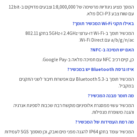
המסך מציע ניגודיות מרשימה של ‎1:8,000,000‎ וצבעים מדויקים ב‑‎12bit‎
עם טווח צבע DCI-P3 מלא.
באילו תקני Wi‑Fi המכשיר תומך?
המכשיר תומך ב‑Wi‑Fi דו‑ערוצי ‎2.4GHz‎ ו‑‎5GHz‎ בתקן ‎802.11
a/b/g/n/ac‎ עם Wi‑Fi Direct.
האם יש תמיכה ב‑NFC?
כן, קיים רכיב NFC עם תמיכה מלאה ב‑Google Pay.
איזו גרסת Bluetooth יש במכשיר?
המכשיר תומך ב‑Bluetooth 5.3 עם אפשרות חיבור לשני התקנים
במקביל.
מה חומר מבנה המכשיר?
המכשיר עשוי ממסגרת אלומיניום מוקשח רבת שכבות לספיגת אנרגיה
והגנה משופרת מנפילות.
מה רמת העמידות של המכשיר?
המכשיר עומד בתקן IP64 להגנה מפני מים ואבק, וכן מוסמך SGS לעמידות