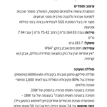
עיצוב וממדים
המסגרת עשויה אלומיניום מוקשח, המשלב מספר שכבות
לספיגת אנרגיה ולהגנה מירבית מפני זעזועים.
מוצר זה בעל הסמכת SGS לעמידות גבוהה בפני נפילות
ופגיעות.
מידות:
גובה 164.03 מ"מ | רוחב 75.42 מ"מ | עובי 7.94
מ"מ
משקל:
183.7 גרם
עמידות:
חסין מים ואבק בתקן IP64¹
*אין אחריות יצרן על נזק כתוצאה מחדירת נוזלים, אבק ו/או
קורוזיה.
סוללה וטעינה
סוללת סיליקון-פחמן מובנית בקיבולת 6000mAh (טיפוסית).
שמירה על 80% מקיבולת הסוללה גם לאחר 1,600 מחזורי
טעינה מלאים.
תמיכה בטעינה חוטית מהירה בהספק של 33W.
תמיכה בטעינה חוטית הפוכה² בעוצמה של עד 18W –
מאפשרת טעינת מכשירים אחרים (ניתן לשימוש כמטען נייד).
זמני שימוש:
עד 24 שעות צפייה בוידאו | עד 50 שעות שיחה