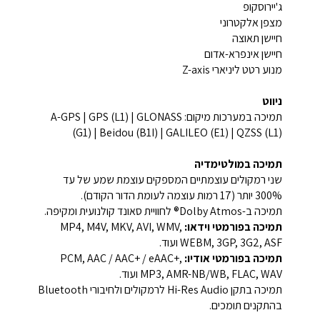
ג'יירוסקופ
מצפן אלקטרוני
חיישן תאוצה
חיישן אינפרא-אדום
מנוע רטט ליניארי Z-axis
ניווט
תמיכה במערכות מיקום: A-GPS | GPS (L1) | GLONASS
(G1) | Beidou (B1I) | GALILEO (E1) | QZSS (L1)
תמיכה במולטימדיה
שני רמקולים עוצמתיים המספקים עוצמת שמע של עד
300% יותר (17 רמות עוצמה לעומת הדור הקודם).
תמיכה ב-Dolby Atmos® לחוויית סאונד קולנועית ומקיפה.
תמיכה בפורמטי וידאו:
MP4, M4V, MKV, AVI, WMV,
WEBM, 3GP, 3G2, ASF ועוד.
תמיכה בפורמטי אודיו:
PCM, AAC / AAC+ / eAAC+,
MP3, AMR-NB/WB, FLAC, WAV ועוד.
תמיכה בתקן Hi-Res Audio לרמקולים ולחיבורי Bluetooth
בהתקנים תומכים.