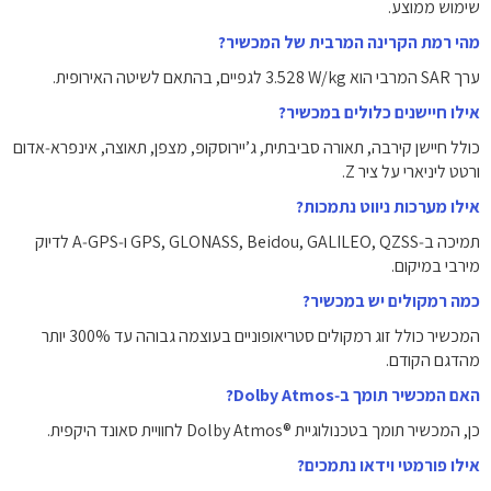
שימוש ממוצע.
מהי רמת הקרינה המרבית של המכשיר?
ערך SAR המרבי הוא ‎3.528‎ W/kg‎ לגפיים, בהתאם לשיטה האירופית.
אילו חיישנים כלולים במכשיר?
כולל חיישן קירבה, תאורה סביבתית, ג’יירוסקופ, מצפן, תאוצה, אינפרא‑אדום
ורטט ליניארי על ציר Z.
אילו מערכות ניווט נתמכות?
תמיכה ב‑GPS, GLONASS, Beidou, GALILEO, QZSS ו‑A‑GPS לדיוק
מירבי במיקום.
כמה רמקולים יש במכשיר?
המכשיר כולל זוג רמקולים סטריאופוניים בעוצמה גבוהה עד ‎300%‎ יותר
מהדגם הקודם.
האם המכשיר תומך ב‑Dolby Atmos?
כן, המכשיר תומך בטכנולוגיית ‎Dolby Atmos®‎ לחוויית סאונד היקפית.
אילו פורמטי וידאו נתמכים?