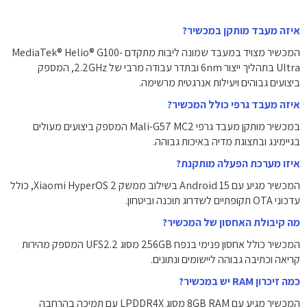
איזה מעבד מותקן במכשיר?
המכשיר מצויד במעבד שמונה ליבות מתקדם MediaTek® Helio® G100-
Ultra בתהליך ייצור 6nm ובתדר עבודה מרבי של ‎2.2GHz‎, המספק
ביצועים גבוהים ויעילות אנרגטית מרשימה.
איזה מעבד גרפי כולל המכשיר?
במכשיר מותקן מעבד גרפי Mali-G57 MC2 המספק ביצועים מעולים
בגיימינג ובתצוגת מדיה באיכות גבוהה.
איזו מערכת הפעלה מותקנת?
המכשיר מגיע עם Android 15 בשילוב ממשק Xiaomi HyperOS 2, כולל
עדכוני OTA תקופתיים לשדרוג תוכנה וביטחון.
מה קיבולת האחסון של המכשיר?
המכשיר כולל אחסון פנימי בנפח ‎256GB‎ מסוג UFS2.2 המספק מהירות
קריאה וכתיבה גבוהה ליישומים ונתונים.
כמה זיכרון RAM יש במכשיר?
המכשיר מגיע עם ‎8GB‎ RAM מסוג LPDDR4X עם תמיכה בהרחבה