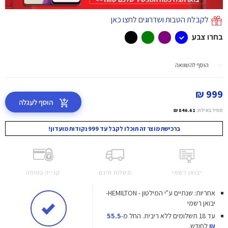
לקבלת הטבות ושדרוגים לחצו כאן
בחרו צבע
הוסף להשוואה
999 ₪
הוסף לעגלה
מחיר באילת:
846.61 ₪
ברכישת מוצר זה תוכלו לקבל עד 999 נקודות מועדון!
יבואן רשמי
משלוח חינם
קנייה בטוחה
אחריות: שנתיים ע"י המילטון - HEMILTON-
יבואן רשמי
עד 18 תשלומים ללא ריבית.
החל מ-
55.5
₪
לחודש.