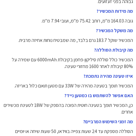
גבוהה בפני זעזועים.
מה מידות המכשיר?
גובה ‎164.03‎ מ"מ, רוחב ‎75.42‎ מ"מ, ועובי ‎7.94‎ מ"מ.
מה משקל המכשיר?
המכשיר שוקל ‎183.7‎ גרם בלבד, מה שמבטיח נוחות אחיזה מרבית.
מה קיבולת הסוללה?
המכשיר כולל סוללת סיליקון‑פחמן בקיבולת ‎6000mAh‎ עם שמירה על
‎80%‎ קיבולת לאחר ‎1600‎ מחזורי טעינה.
איזו טעינה מהירה נתמכת?
המכשיר תומך בטעינה מהירה של ‎33W‎ עם מטען תואם כלול באריזה.
האם אפשר להשתמש בו כמטען נייד?
כן, המכשיר תומך בטעינה חוטית הפוכה בהספק של ‎18W‎ לטעינת מכשירים
אחרים.
מה זמני השימוש המרביים?
הסוללה מספקת עד ‎24‎ שעות צפייה בווידאו, ‎50‎ שעות שיחה או יומיים