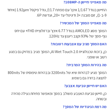
מה מאפייני חיישן ה‑108MP?
החיישן בגודל ‎1/1.67‎ אינץ' עם מפתח f/1.7, גודל פיקסל ‎1.92μm‎ (איחוד
9‑ב‑1), זום מובנה ×3 ודיגיטלי עד ×20, ועדשת ‎6P‎.
מה מאפייני המסך של המכשיר?
המסך מסוג AMOLED בגודל ‎6.77‎ אינץ' וברזולוציית ‎+FHD‎ עם יחס
גוף‑מסך של ‎93%‎ וקצב ריענון עד ‎120Hz‎.
האם המסך מגיב עם אצבעות רטובות?
כן, בזכות טכנולוגיית AI Wet Touch 2.0, המסך מגיב במדויק גם במגע
רטוב או שומני.
מה בהירות המסך המרבית?
המסך מגיע לבהירות שיא של ‎3200nits‎ ובבהירות טיפוסית של ‎800nits‎
לתצוגה ברורה גם בשמש.
האם יש חיישן טביעת אצבע?
כן, חיישן טביעת האצבע משולב במסך ומאפשר פתיחת נעילה מהירה
ובטוחה.
מה רמת הניגודיות של המסך?