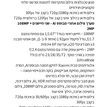
מגוון טכנולוגיות צילום מתקדמות לתמונות וסרטוני סלפי
מקצועיים ויצירתיים
צילום וידאו באיכות 720p/1080p בקצב של 30fps
צילום וידאו בהילוך איטי בקצב של 120fps ברזולוציית 720p
מערך צילום אחורי מבוסס AI - שני חיישנים 108MP +
2MP
108MP – חיישן ראשי בגודל "1/1.67 עם מפתח צמצם
f/1.7, גודל פיקסל 1.92μm (איחוד 9-ב-1), זום אופטי מובנה
x3 וזום דיגיטלי x20, ועדשת 6P איכותית
2MP – חיישן עומק שדה עם מפתח צמצם f/2.4
תמיכה באורכי מוקד: 23/28/35/72 מ"מ (כולל
UltraWide)
אלגוריתמים מבית Xiaomi לתיקון תמונה מבוסס AI, הסרת
השתקפות, מחיקת אובייקטים, בוקה חכם וייפוי תמונה –
ליצירת תוכן טבעי, חד ומלא בפרטים
מגוון מצבי צילום מתקדמים: מצלמת AI, HDR, צילום דינמי,
אולטרה HD, פנורמה, צילום מסמכים, צילום 108MP, צילום
בחשיפה ארוכה, הילוך איטי ועוד
צילום וידאו באיכות 1080p בקצב 30/60fps ובאיכות 720p
בקצב 30fps