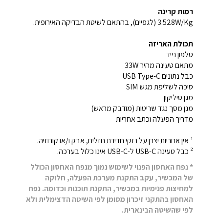
רמות קרינה
3.528W/Kg (לגפיים), בהתאם לשיטת הבדיקה האירופית.
תכולת האריזה
טלפון נייד
מתאם טעינה מהיר 33W
כבל נתונים USB Type-C
סיכה לשליפת מגש SIM
מגן סיליקון
מגן מסך נגד שריטות (מודבק מראש)
מדריך הפעלה וכתב אחריות
¹ אין אחריות יצרן על נזקי חדירת נוזלים, אבק ו/או קורוזיה.
² כבל טעינה USB-C ל-USB-C אינו כלול בערכה.
* נפח האחסון הפנוי לשימוש נמוך מנפח האחסון הכולל
של המכשיר, עקב התקנת מערכת הפעלה, חלוקה
למחיצות פנימיות במכשיר, התקנת תוכנות וכדומה. נפח
האחסון בהתקני זיכרון מסומן לפי השיטה הדצימלית ולא
לפי שהשיטה הבינארית.