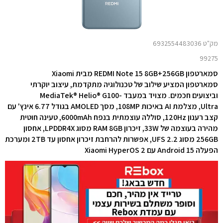
מק"ט 6932554483036
99275
סמארטפון REDMI Note 15 8GB+256GB מבית Xiaomi
סמארטפון המציע שילוב של
טכנולוגיה מתקדמת, עיצוב יוקרתי
וביצועים חכמים. מצויד ב
מעבד MediaTek® Helio® G100-
Ultra, מצלמת AI באיכות 108MP, מסך AMOLED בגודל ‎6.77‎ אינץ' עם
קצב רענון ‎120Hz‎, סוללה עוצמתית בנפח ‎6000mAh‎, טעינה חוטית
מהירה בעוצמה של ‎33W‎, זיכרון RAM ‎8GB‎ מסוג ‎LPDDR4X‎, אחסון
‎256GB‎ מסוג ‎UFS 2.2‎, אפשרות להרחבת זיכרון אחסון עד 2TB ומערכת
הפעלה ‎Android 15‎ עם ‎Xiaomi HyperOS 2‎