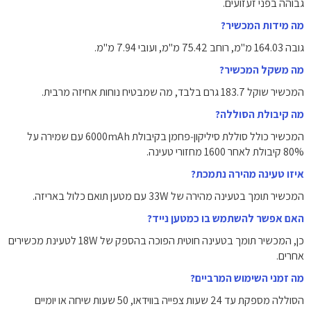
גבוהה בפני זעזועים.
מה מידות המכשיר?
גובה ‎164.03‎ מ"מ, רוחב ‎75.42‎ מ"מ, ועובי ‎7.94‎ מ"מ.
מה משקל המכשיר?
המכשיר שוקל ‎183.7‎ גרם בלבד, מה שמבטיח נוחות אחיזה מרבית.
מה קיבולת הסוללה?
המכשיר כולל סוללת סיליקון‑פחמן בקיבולת ‎6000mAh‎ עם שמירה על
‎80%‎ קיבולת לאחר ‎1600‎ מחזורי טעינה.
איזו טעינה מהירה נתמכת?
המכשיר תומך בטעינה מהירה של ‎33W‎ עם מטען תואם כלול באריזה.
האם אפשר להשתמש בו כמטען נייד?
כן, המכשיר תומך בטעינה חוטית הפוכה בהספק של ‎18W‎ לטעינת מכשירים
אחרים.
מה זמני השימוש המרביים?
הסוללה מספקת עד ‎24‎ שעות צפייה בווידאו, ‎50‎ שעות שיחה או יומיים