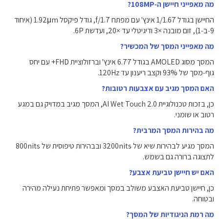
מה מאפייני חיישן ה‑108MP?
החיישן בגודל ‎1/1.67‎ אינץ' עם מפתח f/1.7, גודל פיקסל ‎1.92μm‎ (איחוד
9‑ב‑1), זום מובנה ×3 ודיגיטלי עד ×20, ועדשת ‎6P‎.
מה מאפייני המסך של המכשיר?
המסך מסוג AMOLED בגודל ‎6.77‎ אינץ' וברזולוציית ‎+FHD‎ עם יחס
גוף‑מסך של ‎93%‎ וקצב ריענון עד ‎120Hz‎.
האם המסך מגיב עם אצבעות רטובות?
כן, בזכות טכנולוגיית AI Wet Touch 2.0, המסך מגיב במדויק גם במגע
רטוב או שומני.
מה בהירות המסך המרבית?
המסך מגיע לבהירות שיא של ‎3200nits‎ ובבהירות טיפוסית של ‎800nits‎
לתצוגה ברורה גם בשמש.
האם יש חיישן טביעת אצבע?
כן, חיישן טביעת האצבע משולב במסך ומאפשר פתיחת נעילה מהירה
ובטוחה.
מה רמת הניגודיות של המסך?