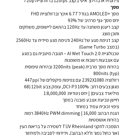
צילום וידאו בהילוך איטי בקצב 120fps ברזולוציית 720p
מסך
מסך +AMOLED בגודל 6.77 אינץ' וברזולוציית FHD
יחס מסך-גוף מרהיב של 93%
קצב ריענון משתנה עד 120Hz בהתאם ליישומים, משחקים
ותוכן מוצג
קצב דגימת מגע של 240Hz ודגימת מגע מיידית עד 2560Hz
(במצב Game Turbo)
טכנולוגיית AI Wet Touch 2.0 – תגובה מיטבית גם במגע
עם אצבעות רטובות או משומנות
בהירות מסך מרבית 3200nits (peak) ובהירות טיפוסית
800nits (typ)
רזולוציה 2392X1080 עם צפיפות פיקסלים של 447ppi
מגוון צבעים רחב: DCI-P3 100%, עומק צבע 12bit (68
מיליארד צבעים) | יחס ניגודיות: 1:8,000,000
חיישן טביעת אצבע מובנה במסך
ציפוי זכוכית עמיד במיוחד
הגנת הבהוב 3840Hz PWM dimming | 16,000 רמות
בהירות אוטומטיות
הסמכה לתקני TÜV Rheinland לשמירה על בריאות העין
(אור כחול נמוך וללא הבהוב), וידידותי לסביבה ולמיחזור