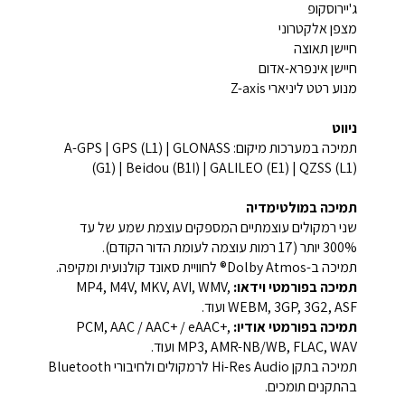
ג'יירוסקופ
מצפן אלקטרוני
חיישן תאוצה
חיישן אינפרא-אדום
מנוע רטט ליניארי Z-axis
ניווט
תמיכה במערכות מיקום: A-GPS | GPS (L1) | GLONASS
(G1) | Beidou (B1I) | GALILEO (E1) | QZSS (L1)
תמיכה במולטימדיה
שני רמקולים עוצמתיים המספקים עוצמת שמע של עד
300% יותר (17 רמות עוצמה לעומת הדור הקודם).
תמיכה ב-Dolby Atmos® לחוויית סאונד קולנועית ומקיפה.
תמיכה בפורמטי וידאו:
MP4, M4V, MKV, AVI, WMV,
WEBM, 3GP, 3G2, ASF ועוד.
תמיכה בפורמטי אודיו:
PCM, AAC / AAC+ / eAAC+,
MP3, AMR-NB/WB, FLAC, WAV ועוד.
תמיכה בתקן Hi-Res Audio לרמקולים ולחיבורי Bluetooth
בהתקנים תומכים.