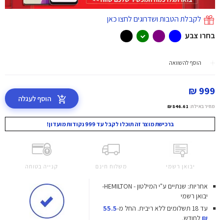
לקבלת הטבות ושדרוגים לחצו כאן
בחרו צבע
הוסף להשוואה
999 ₪
הוסף לעגלה
מחיר באילת:
846.61 ₪
ברכישת מוצר זה תוכלו לקבל עד 999 נקודות מועדון!
יבואן רשמי
משלוח חינם
קנייה בטוחה
אחריות: שנתיים ע"י המילטון - HEMILTON-
יבואן רשמי
עד 18 תשלומים ללא ריבית.
החל מ-
55.5
₪
לחודש.