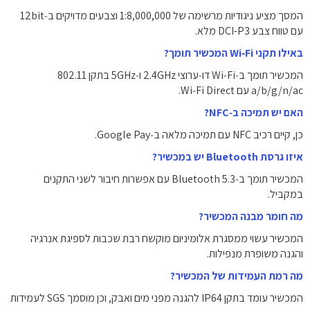
המסך מציע ניגודיות מרשימה של ‎1:8,000,000‎ וצבעים מדויקים ב‑‎12bit‎
עם טווח צבע DCI-P3 מלא.
באילו תקני Wi‑Fi המכשיר תומך?
המכשיר תומך ב‑Wi‑Fi דו‑ערוצי ‎2.4GHz‎ ו‑‎5GHz‎ בתקן ‎802.11
a/b/g/n/ac‎ עם Wi‑Fi Direct.
האם יש תמיכה ב‑NFC?
כן, קיים רכיב NFC עם תמיכה מלאה ב‑Google Pay.
איזו גרסת Bluetooth יש במכשיר?
המכשיר תומך ב‑Bluetooth 5.3 עם אפשרות חיבור לשני התקנים
במקביל.
מה חומר מבנה המכשיר?
המכשיר עשוי ממסגרת אלומיניום מוקשח רבת שכבות לספיגת אנרגיה
והגנה משופרת מנפילות.
מה רמת העמידות של המכשיר?
המכשיר עומד בתקן IP64 להגנה מפני מים ואבק, וכן מוסמך SGS לעמידות