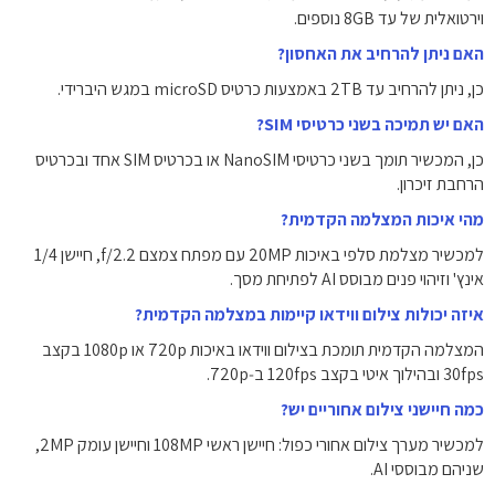
וירטואלית של עד ‎8GB‎ נוספים.
האם ניתן להרחיב את האחסון?
כן, ניתן להרחיב עד ‎2TB‎ באמצעות כרטיס microSD במגש היברידי.
האם יש תמיכה בשני כרטיסי SIM?
כן, המכשיר תומך בשני כרטיסי NanoSIM או בכרטיס SIM אחד ובכרטיס
הרחבת זיכרון.
מהי איכות המצלמה הקדמית?
למכשיר מצלמת סלפי באיכות ‎20MP‎ עם מפתח צמצם f/2.2, חיישן ‎1/4‎
אינץ' וזיהוי פנים מבוסס AI לפתיחת מסך.
איזה יכולות צילום ווידאו קיימות במצלמה הקדמית?
המצלמה הקדמית תומכת בצילום ווידאו באיכות ‎720p‎ או ‎1080p‎ בקצב
‎30fps‎ ובהילוך איטי בקצב ‎120fps‎ ב‑‎720p‎.
כמה חיישני צילום אחוריים יש?
למכשיר מערך צילום אחורי כפול: חיישן ראשי ‎108MP‎ וחיישן עומק ‎2MP‎,
שניהם מבוססי AI.