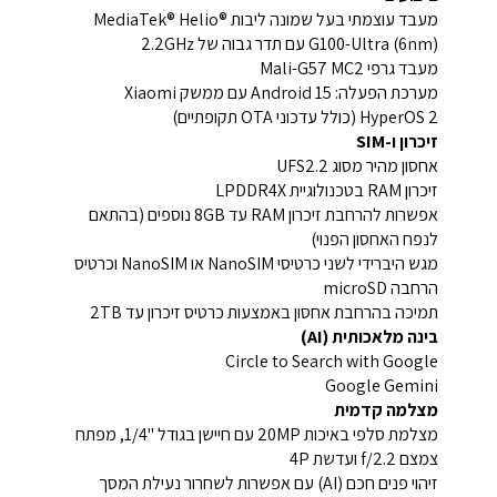
מעבד עוצמתי בעל שמונה ליבות MediaTek® Helio®
G100-Ultra (6nm) עם תדר גבוה של 2.2GHz
מעבד גרפי Mali-G57 MC2
מערכת הפעלה: Android 15 עם ממשק Xiaomi
HyperOS 2 (כולל עדכוני OTA תקופתיים)
זיכרון ו-SIM
אחסון מהיר מסוג UFS2.2
זיכרון RAM בטכנולוגיית LPDDR4X
אפשרות להרחבת זיכרון RAM עד 8GB נוספים (בהתאם
לנפח האחסון הפנוי)
מגש היברידי לשני כרטיסי NanoSIM או NanoSIM וכרטיס
הרחבה microSD
תמיכה בהרחבת אחסון באמצעות כרטיס זיכרון עד 2TB
בינה מלאכותית (AI)
Circle to Search with Google
Google Gemini
מצלמה קדמית
מצלמת סלפי באיכות 20MP עם חיישן בגודל "1/4, מפתח
צמצם f/2.2 ועדשת 4P
זיהוי פנים חכם (AI) עם אפשרות לשחרור נעילת המסך