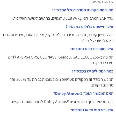
שימוש ממוצע.
מהי רמת הקרינה המרבית של המכשיר?
ערך SAR המרבי הוא ‎3.528‎ W/kg‎ לגפיים, בהתאם לשיטה האירופית.
אילו חיישנים כלולים במכשיר?
כולל חיישן קירבה, תאורה סביבתית, ג’יירוסקופ, מצפן, תאוצה, אינפרא‑אדום
ורטט ליניארי על ציר Z.
אילו מערכות ניווט נתמכות?
תמיכה ב‑GPS, GLONASS, Beidou, GALILEO, QZSS ו‑A‑GPS לדיוק
מירבי במיקום.
כמה רמקולים יש במכשיר?
המכשיר כולל זוג רמקולים סטריאופוניים בעוצמה גבוהה עד ‎300%‎ יותר
מהדגם הקודם.
האם המכשיר תומך ב‑Dolby Atmos?
כן, המכשיר תומך בטכנולוגיית ‎Dolby Atmos®‎ לחוויית סאונד היקפית.
אילו פורמטי וידאו נתמכים?