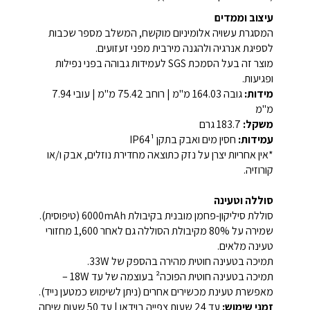
עיצוב וממדים
המסגרת עשויה אלומיניום מוקשח, המשלב מספר שכבות
לספיגת אנרגיה ולהגנה מירבית מפני זעזועים.
מוצר זה בעל הסמכת SGS לעמידות גבוהה בפני נפילות
ופגיעות.
מידות:
גובה 164.03 מ"מ | רוחב 75.42 מ"מ | עובי 7.94
מ"מ
משקל:
183.7 גרם
עמידות:
חסין מים ואבק בתקן IP64¹
*אין אחריות יצרן על נזק כתוצאה מחדירת נוזלים, אבק ו/או
קורוזיה.
סוללה וטעינה
סוללת סיליקון-פחמן מובנית בקיבולת 6000mAh (טיפוסית).
שמירה על 80% מקיבולת הסוללה גם לאחר 1,600 מחזורי
טעינה מלאים.
תמיכה בטעינה חוטית מהירה בהספק של 33W.
תמיכה בטעינה חוטית הפוכה² בעוצמה של עד 18W –
מאפשרת טעינת מכשירים אחרים (ניתן לשימוש כמטען נייד).
זמני שימוש:
עד 24 שעות צפייה בוידאו | עד 50 שעות שיחה