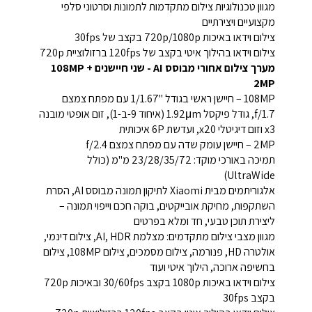
מגוון טכנולוגיות צילום מתקדמות לתמונות וסרטוני סלפי
מקצועיים ויצירתיים
צילום וידאו באיכות 720p/1080p בקצב של 30fps
צילום וידאו בהילוך איטי בקצב של 120fps ברזולוציית 720p
מערך צילום אחורי מבוסס AI - שני חיישנים 108MP +
2MP
108MP – חיישן ראשי בגודל "1/1.67 עם מפתח צמצם
f/1.7, גודל פיקסל 1.92μm (איחוד 9-ב-1), זום אופטי מובנה
x3 וזום דיגיטלי x20, ועדשת 6P איכותית
2MP – חיישן עומק שדה עם מפתח צמצם f/2.4
תמיכה באורכי מוקד: 23/28/35/72 מ"מ (כולל
UltraWide)
אלגוריתמים מבית Xiaomi לתיקון תמונה מבוסס AI, הסרת
השתקפות, מחיקת אובייקטים, בוקה חכם וייפוי תמונה –
ליצירת תוכן טבעי, חד ומלא בפרטים
מגוון מצבי צילום מתקדמים: מצלמת AI, HDR, צילום דינמי,
אולטרה HD, פנורמה, צילום מסמכים, צילום 108MP, צילום
בחשיפה ארוכה, הילוך איטי ועוד
צילום וידאו באיכות 1080p בקצב 30/60fps ובאיכות 720p
בקצב 30fps