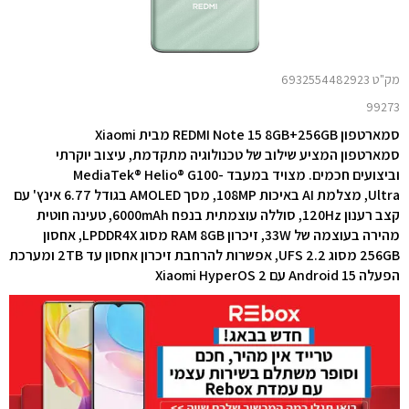
מק"ט 6932554482923
99273
סמארטפון REDMI Note 15 8GB+256GB מבית Xiaomi
סמארטפון המציע שילוב של
טכנולוגיה מתקדמת, עיצוב יוקרתי
וביצועים חכמים. מצויד ב
מעבד MediaTek® Helio® G100-
Ultra, מצלמת AI באיכות 108MP, מסך AMOLED בגודל ‎6.77‎ אינץ' עם
קצב רענון ‎120Hz‎, סוללה עוצמתית בנפח ‎6000mAh‎, טעינה חוטית
מהירה בעוצמה של ‎33W‎, זיכרון RAM ‎8GB‎ מסוג ‎LPDDR4X‎, אחסון
‎256GB‎ מסוג ‎UFS 2.2‎, אפשרות להרחבת זיכרון אחסון עד 2TB ומערכת
הפעלה ‎Android 15‎ עם ‎Xiaomi HyperOS 2‎