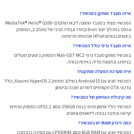
איזה מעבד מותקן במכשיר?
המכשיר מצויד במעבד שמונה ליבות מתקדם MediaTek® Helio® G100-
Ultra בתהליך ייצור 6nm ובתדר עבודה מרבי של ‎2.2GHz‎, המספק
ביצועים גבוהים ויעילות אנרגטית מרשימה.
איזה מעבד גרפי כולל המכשיר?
במכשיר מותקן מעבד גרפי Mali-G57 MC2 המספק ביצועים מעולים
בגיימינג ובתצוגת מדיה באיכות גבוהה.
איזו מערכת הפעלה מותקנת?
המכשיר מגיע עם Android 15 בשילוב ממשק Xiaomi HyperOS 2, כולל
עדכוני OTA תקופתיים לשדרוג תוכנה וביטחון.
מה קיבולת האחסון של המכשיר?
המכשיר כולל אחסון פנימי בנפח ‎256GB‎ מסוג UFS2.2 המספק מהירות
קריאה וכתיבה גבוהה ליישומים ונתונים.
כמה זיכרון RAM יש במכשיר?
המכשיר מגיע עם ‎8GB‎ RAM מסוג LPDDR4X עם תמיכה בהרחבה