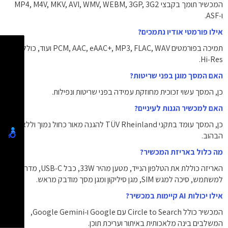
המכשיר תומך בקבצי ‎MP4‎, ‎M4V‎, ‎MKV‎, ‎AVI‎, ‎WMV‎, ‎WEBM‎, ‎3GP‎, ‎3G2‎
ו‑‎ASF‎.
אילו פורמטי אודיו נתמכים?
תמיכה בפורמטים ‎PCM‎, ‎AAC‎, ‎eAAC+‎, ‎MP3‎, ‎FLAC‎, ‎WAV‎ ועוד, כולל תקן
‎Hi‑Res‎.
האם המסך מוגן בפני שריטות?
כן, המסך עשוי זכוכית מחוזקת עמידה בפני שריטות ונפילות.
האם למכשיר הגנות לעיניים?
כן, המסך עומד בתקני TÜV Rheinland להגנה מאור כחול נמוך וללא
הבהוב.
מה כלול באריזת המכשיר?
האריזה כוללת את הטלפון הנייד, מטען מהיר ‎33W‎, כבל ‎USB‑C‎, מדריך
למשתמש, סיכה למגש SIM, מגן סיליקון ומגן מסך מודבק מראש.
אילו יכולות AI קיימות במכשיר?
המכשיר כולל Circle to Search עם Google ו‑Google Gemini,
המשלבים בינה מלאכותית באיתור ועריכת תוכן.