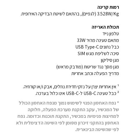
רמות קרינה
3.528W/Kg (לגפיים), בהתאם לשיטת הבדיקה האירופית.
תכולת האריזה
טלפון נייד
מתאם טעינה מהיר 33W
כבל נתונים USB Type-C
סיכה לשליפת מגש SIM
מגן סיליקון
מגן מסך נגד שריטות (מודבק מראש)
מדריך הפעלה וכתב אחריות
¹ אין אחריות יצרן על נזקי חדירת נוזלים, אבק ו/או קורוזיה.
² כבל טעינה USB-C ל-USB-C אינו כלול בערכה.
* נפח האחסון הפנוי לשימוש נמוך מנפח האחסון הכולל
של המכשיר, עקב התקנת מערכת הפעלה, חלוקה
למחיצות פנימיות במכשיר, התקנת תוכנות וכדומה. נפח
האחסון בהתקני זיכרון מסומן לפי השיטה הדצימלית ולא
לפי שהשיטה הבינארית.