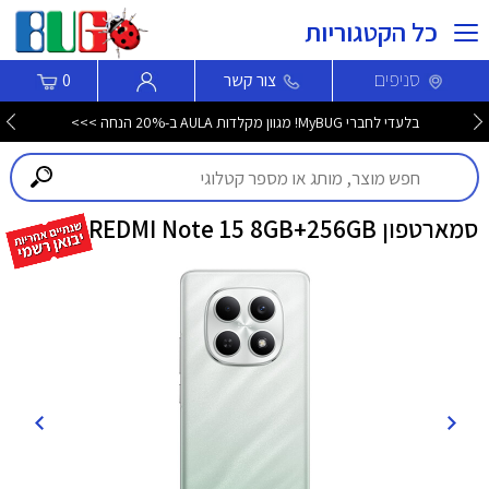
כל הקטגוריות
סניפים
צור קשר
0
בלעדי לחברי MyBUG! מגוון מקלדות AULA ב-20% הנחה >>>
סמארטפון REDMI Note 15 8GB+256GB