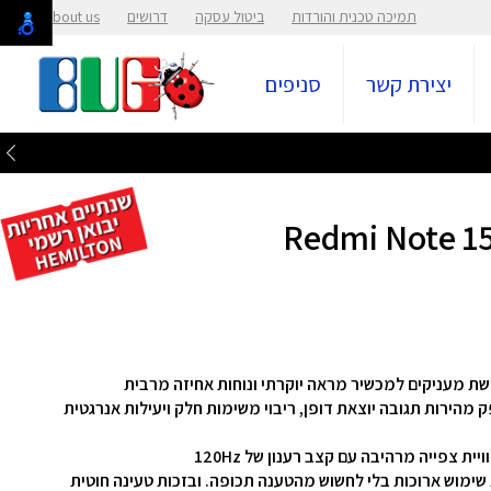
תמיכה טכנית והורדות
ביטול עסקה
דרושים
About us
יצירת קשר
סניפים
שת מעניקים למכשיר מראה יוקרתי ונוחות אחיזה מרבית
MediaTek® Helio® G200-U, שמספק מהירות תגובה יוצאת דופן, ריבוי משימות חלק ויעילות אנרגטית
 6580mAh, שמבטיחה שעות שימוש ארוכות בלי לחשוש מהטענה תכופה. ובזכות טעינה חוטית