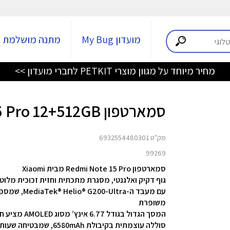
מועדון My Bug
מתנה מושלמת
מחיר מיוחד על מגוון מוצרי PETKIT לחברי מועדון >>
סמארטפון Redmi Note 15 Pro 12+512GB
מק"ט 6932554480301
99269
סמארטפון Redmi Note 15 Pro מבית Xiaomi
גוף דקיק ואלגנטי, מסגרת מתכתית וחזית זכוכית מלוט
עם
מעבד ה-ltra
משופרת
המסך הגדול בגודל 6.77 אינץ’ מסוג AMOLED מציע חוויית צפייה מרהיבה עם קצב רענון של 120Hz
סוללה עוצמתית בקיבולת