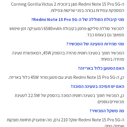
ה-Redmi Note 15 Pro 5G מוגן בזכוכית Corning Gorilla Victus 2
המספקת עמידות גבוהה בפני שריטות ונפילות.
מהי קיבולת הסוללה של ה-Redmi Note 15 Pro 5G?
למכשיר סוללת סיליקון-פחמן בקיבולת ‎6580‎mAh המעניקה זמן שימוש
ממושך גם בעומס כבד.
מהי מהירות הטעינה של המכשיר?
המכשיר תומך בטעינה חוטית מהירה בהספק ‎45W‎, המאפשרת טעינה
מהירה במיוחד.
האם המטען כלול באריזה?
כן, ה-Redmi Note 15 Pro 5G מגיע עם מטען מהיר ‎45W‎ כלול באריזה.
האם יש תמיכה בטעינה הפוכה?
כן, המכשיר תומך בטעינה חוטית הפוכה בהספק של ‎22.5W‎ לטעינת
מכשירים נוספים.
מה משקל המכשיר?
ה-Redmi Note 15 Pro 5G שוקל ‎210‎ גרם, מה שמעניק תחושת מוצקות
ואחיזה נוחה.