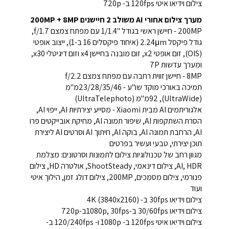
צילום וידיאו איטי 120fps ב- 720p
מערך צילום אחורי AI משולב 2 חיישנים 200MP + 8MP
200MP - חיישן ראשי בגודל ''1/1.4 עם מפתח צמצם f/1.7,
גודל פיקסל 2.24μm (איחוד פיקסלים 16 ב-1), ייצוב אופטי
(OIS), זום אופטי x2, זום מובנה בחיישן x4 וזום דיגיטלי x30,
ומערך עדשות 7P
8MP - חיישן זווית רחבה עם מפתח צמצם f/2.2
תמיכה באורכי מוקד שו"ע - 23/28/35/46מ"מ
(UltraWide), 92מ"מ (UltraTelephoto)
אלגוריתמים AI מבית Xiaomi - מסייע יצירתיות AI, ייפוי AI,
הסרת השתקפות AI, שיפור תמונה AI, מחיקת אובייקטים פרו
AI, הרחבת תמונה AI, בוקה AI, חיתוך AI וסרטים AI ליצירת
תוכן יצירתי, טבעי ועשיר בפרטים
מגוון רחב של טכנולוגיות צילום לתמונות וסרטונים: מצלמת
AI, HDR, צילום דינאמי, ShootSteady, אולטרה HD, צילום
פנורמי, צילום מסמכים, 200MP, צילום דולג זמן, הילוך איטי
ועוד
צילום וידיאו 30fps ב- 4K (3840x2160)
צילום וידיאו 30/60fps ב-1080p, 30fpsב-720p
צילום וידיאו איטי 120fps ב- 1080p ו- 120/240fps ב-