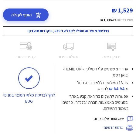
1,529 ₪
הוסף לעגלה
מחיר באילת:
1,295.76 ₪
ברכישת מוצר זה תוכלו לקבל עד 1,529 נקודות מועדון!
יבואן רשמי
משלוח חינם
קנייה בטוחה
אחריות: שנתיים ע"י המילטון - HEMILTON-
יבואן רשמי
עד 18 תשלומים ללא ריבית.
החל
מ-
84.94 ₪
לחודש.
לחץ
לבדיקת מלאי המוצר בסניפי
אפשרות לתשלום בהוראת קבע באתר
BUG
ובסניפים באמצעות חברת "בלנדר". פרטים
בעמוד התשלום.
שאל אותנו על מוצר זה
גרסת הדפסה