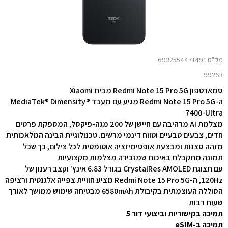
מק"ט 6932554471491
99263
סמארטפון Redmi Note 15 Pro 5G מבית Xiaomi
ה-Redmi Note 15 Pro 5G מגיע עם מעבד MediaTek® Dimensity®
7400-Ultra
מצלמת AI מרהיבה עם חיישן של 200 מגה-פיקסל, המספקת פרטים
חדים, צבעים טבעיים וטווח דינמי מרשים. טכנולוגיית הבינה המלאכותית
מזהה סצנות ומבצעת אופטימיזציה אוטומטית לכל צילום, כך שכל
תמונה מתקבלת באיכות שמזכירה מצלמות מקצועיות
עם תצוגת CrystalRes AMOLED בגודל ‎6.83‎ אינץ' וקצב רענון של
‎120Hz‎, ה-Redmi Note 15 Pro 5G מציע חוויית צפייה אלגנטית ורציפה
הסוללה העוצמתית בקיבולת ‎6580mAh‎ מבטיחה שימוש ממושך לאורך
שעות רבות
תמיכה בקישוריות וביצועי דור 5
תמיכה ב-eSIM