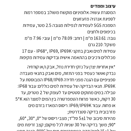
עיצוב וממדים
המסגרת עשויה אלומיניום מוקשח משולב במספר רמות
לספיגת אנרגיה מזעזועים
הסמכת SGS לעמידות לנפילות מגובה 2.5 מטר, עמידות
בכיפופים ולחצים
גובה: 163.61 מ"מ | רוחב: 78.09 מ"מ | עובי: 7.96 מ"מ
משקל: 210 גרם
עמידות למים ואבק בתקני IP68*, IP69, IP69K - עם 17
מכלולים ורכיבים בהתאמה אישית ובדיקות עמידות מקיפות
*אין אחריות יצרן על נזקי חדירת נוזל, אבק ו/או קורוזיה
נבדק ואושר כעמיד בפני התזות, מים ואבק בתנאי מעבדה
ספציפיים עם הגנה מפני חדירה IP68/IP69 המבוססת על
IP69K. תנאי הבדיקה של עמידות למים כוללים: עבור IP68:
טבילה במים מתוקים סטטיים עד לעומק של 2 מטרים, עד
30 דקות, כאשר מרווח הטמפרטורה בין המים למוצר הוא 5°K
או פחות. עבור IP69/IP69K: ריסוס המארז בזרם מים
מזרבובית בדיקה סטנדרטית;
מהירות סיבוב של 5±1 סל"ד; מצבי ריסוס של 0°, 30°, 60°,
90°; משך בדיקה של 30 שניות לכל מיקום; קצב זרימת מים