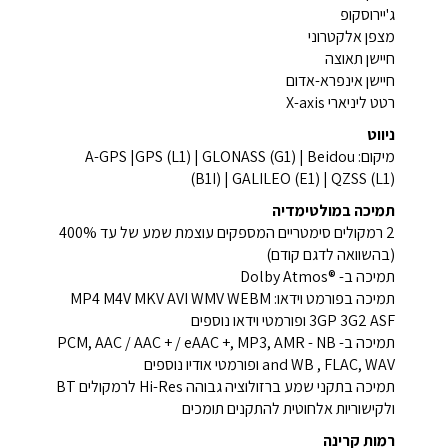
ג'יירוסקופ
מצפן אלקטרוני
חיישן תאוצה
חיישן אינפרא-אדום
רטט ליניארי X-axis
ניווט
מיקום: A-GPS |GPS (L1) | GLONASS (G1) | Beidou
(B1I) | GALILEO (E1) | QZSS (L1)
תמיכה במולטימדיה
2 רמקולים סימטריים המספקים עוצמת שמע של עד 400%
(בהשוואה לדגם קודם)
תמיכה ב- ®Dolby Atmos
תמיכה בפורמט וידאו: MP4 M4V MKV AVI WMV WEBM
3GP 3G2 ASF ופורמטי וידאו נוספים
תמיכה ב- PCM, AAC / AAC + / eAAC +, MP3, AMR - NB
and WB , FLAC, WAV ופורמטי אודיו נוספים
תמיכה בתקני שמע ברזולוציה גבוהה Hi-Res לרמקולים BT
ולקישוריות אלחוטית להתקנים תומכים
רמות קרינה