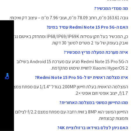
מה ממדי המכשיר?
גובה ‎163.61‎ מ״מ, רוחב ‎78.09‎ מ״מ, ועובי ‎7.96‎ מ״מ – עיצוב דק ואיכותי.
האם ה-Redmi Note 15 Pro 5G עמיד במים?
כן, המכשיר בעל תקן עמידות IP68/IP69/IP69K ומתחזק באיטום נגד מים
ואבק בעומק של עד 2 מטרים למשך 30 דקות.
איזה מערכת הפעלה מריץ המכשיר?
ה-Redmi Note 15 Pro 5G מגיע עם מערכת Android 15 בשילוב
Xiaomi HyperOS 2 לחוויית שימוש מתקדמת.
איזו מצלמה ראשית יש ל-Redmi Note 15 Pro 5G?
המצלמה הראשית בעלת חיישן ‎200‎MP בגודל ‎1/1.4"‎ עם מפתח צמצם
‎f/1.7‎, ייצוב אופטי וזום אופטי ×2.
מהו החיישן המשני במצלמה האחורית?
החיישן המשני הוא ‎8‎MP בזווית רחבה עם מפתח צמצם ‎f/2.2‎ לצילום נופים
ותמונות קבוצתיות.
האם ניתן לצלם בווידאו ברזולוציית 4K?