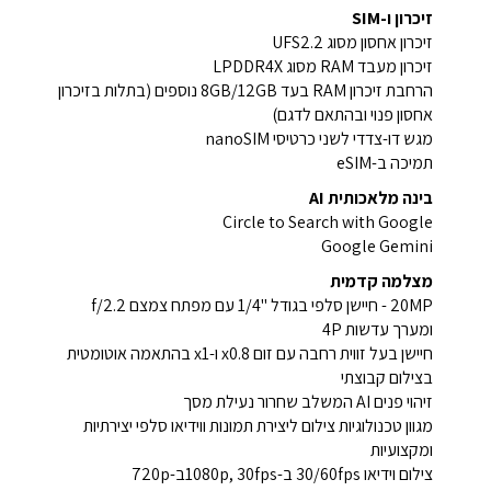
זיכרון ו-SIM
זיכרון אחסון מסוג UFS2.2
זיכרון מעבד RAM מסוג LPDDR4X
הרחבת זיכרון RAM בעד 8GB/12GB נוספים (בתלות בזיכרון
אחסון פנוי ובהתאם לדגם)
מגש דו-צדדי לשני כרטיסי nanoSIM
תמיכה ב-eSIM
בינה מלאכותית AI
Circle to Search with Google
Google Gemini
מצלמה קדמית
20MP - חיישן סלפי בגודל ''1/4 עם מפתח צמצם f/2.2
ומערך עדשות 4P
חיישן בעל זווית רחבה עם זום x0.8 ו-x1 בהתאמה אוטומטית
בצילום קבוצתי
זיהוי פנים AI המשלב שחרור נעילת מסך
מגוון טכנולוגיות צילום ליצירת תמונות ווידיאו סלפי יצירתיות
ומקצועיות
צילום וידיאו 30/60fps ב-1080p, 30fpsב-720p