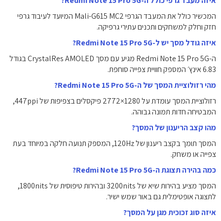
איזה מעבד גרפי כולל ה-Redmi Note 15 Pro 5G?
המכשיר כולל את המעבד הגרפי Mali-G615 MC2 המיועד לעיבוד גרפי
חזק וחלק למשחקים ותכנים עתירי גרפיקה.
איזה גודל מסך יש ל-Redmi Note 15 Pro 5G?
ה-Redmi Note 15 Pro 5G מגיע עם מסך CrystalRes AMOLED בגודל
‎6.83‎ אינץ׳ המספק חוויית צפייה סוחפת.
מהי רזולוציית המסך של ה-Redmi Note 15 Pro 5G?
רזולוציית המסך עומדת על ‎2772×1280‎ פיקסלים בצפיפות של ‎447‎ppi,
המבטיחה חדות תמונה גבוהה.
מהו קצב הריענון של המסך?
המסך תומך בקצב ריענון של ‎120Hz‎, המספק תנועה חלקה במיוחד בעת
צפייה או משחק.
כמה בהירה תצוגת ה-Redmi Note 15 Pro 5G?
המסך מציע בהירות שיא של ‎3200‎nits ובהירות טיפוסית של ‎1800‎nits,
לתצוגה אופטימלית גם באור שמש ישיר.
איזה סוג זכוכית מגן על המסך?