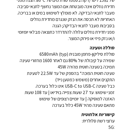
של 15±1 ליטר/דקה בטמפרטורת מים של 80°C. הגנה מפני
חדירת נוזלים אינה מובטחת אם המוצר נחשף לתנאי סביבה
מעבר לתנאי הבדיקה. לא מומלץ לשימוש במים או בבריכה.
האחריות לא תכסה את הנזק שנגרם מחדירת נוזלים
בסביבות מעבר לתנאי הבדיקה; הגנה
מפני חדירת נוזלים עלולה להתדרדר כתוצאה מבלאי יומיומי
ו/או נזק פיזי או פירוק המוצר.
סוללה וטעינה
סוללת סיליקון-פחמן מובנית 6580mAh (typ)
שמירה על קיבולת של 80% גם לאחר 1600 מחזורי טעינה
תמיכה בטעינה חוטית מהירה 45W
טעינה חוטית הפוכה* בהספק של עד 22.5W לטעינת
התקנים אחרים (משמש כמטען נייד)
כבל טעינה USB-C to USB-C אינו כלול בערכה.
זמני שימוש: עד 27 שעות צפייה בוידיאו | עד 108 שעות
האזנה למוסיקה | עד יומיים רצופים של שימוש
מתאם טעינה מהיר 45W כלול בערכה
קישוריות אלחוטית
ערוצי רשת סלולרית:
5G: