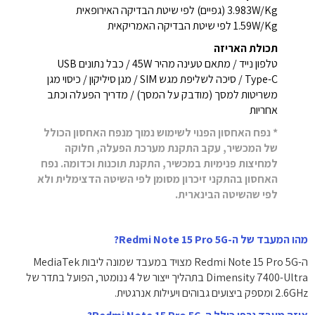
3.983W/Kg (גפיים) לפי שיטת הבדיקה האירופאית
1.59W/Kg לפי שיטת הבדיקה האמריקאית
תכולת האריזה
טלפון נייד / מתאם טעינה מהיר 45W / כבל נתונים USB
Type-C / סיכה לשליפת מגש SIM / מגן סיליקון / כיסוי מגן
משריטות למסך (מודבק על המסך) / מדריך הפעלה וכתב
אחריות
* נפח האחסון הפנוי לשימוש נמוך מנפח האחסון הכולל
של המכשיר, עקב התקנת מערכת הפעלה, חלוקה
למחיצות פנימיות במכשיר, התקנת תוכנות וכדומה. נפח
האחסון בהתקני זיכרון מסומן לפי השיטה הדצימלית ולא
לפי שהשיטה הבינארית.
מהו המעבד של ה-Redmi Note 15 Pro 5G?
ה-Redmi Note 15 Pro 5G מצויד במעבד שמונה ליבות MediaTek
Dimensity 7400-Ultra בתהליך ייצור של 4 ננומטר, הפועל בתדר של
2.6GHz ומספק ביצועים גבוהים ויעילות אנרגטית.