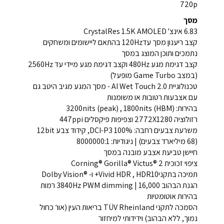
720p
מסך
6.83 אינצ' CrystalRes 1.5K AMOLED
קצב ריענון מסך עד120Hz בהתאם ליישומים ומשחקים
נתמכים ותוכן המוצג במסך
קצב דגימת מגע 480Hz וקצב דגימת מגע מיידי עד 2560Hz
(במצב Game Turbo מופעל)
טכנולוגיית AI Wet Touch 2.0 - מסך המגע מגיב היטב גם
עם אצבעות רטובות או משומנות
בהירות: 3200nits (peak) , 1800nits (HBM)
רזולוציה 2772X1280 וצפיפות פיקסלים 447ppi
משרעת צבעים רחבה: DCI-P3 100%, קידוד צבע 12bit
(68 מיליארד צבעים) | ניגודיות: 8000000:1
חיישן טביעת אצבע מובנה במסך
ציפוי זכוכית Corning® Gorilla® Victus® 2
תמיכה בתקניVivid HDR , HDR10+ ו- ®Dolby Vision
הגנת הבהוב 3840Hz PWM dimming | 16,000 רמות
בהירות אוטומטיות
הסמכה לתקני TÜV Rheinland בריאות העין (אור כחול
נמוך, ללא הבהוב) וידידותי למיחזור