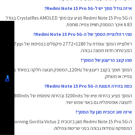
איזה גודל מסך יש ל-Redmi Note 15 Pro 5G?
ה-Redmi Note 15 Pro 5G מגיע עם מסך CrystalRes AMOLED בגודל
‎6.83‎ אינץ׳ המספק חוויית צפייה סוחפת.
מהי רזולוציית המסך של ה-Redmi Note 15 Pro 5G?
רזולוציית המסך עומדת על ‎2772×1280‎ פיקסלים בצפיפות של ‎447‎ppi,
המבטיחה חדות תמונה גבוהה.
מהו קצב הריענון של המסך?
המסך תומך בקצב ריענון של ‎120Hz‎, המספק תנועה חלקה במיוחד בעת
צפייה או משחק.
כמה בהירה תצוגת ה-Redmi Note 15 Pro 5G?
המסך מציע בהירות שיא של ‎3200‎nits ובהירות טיפוסית של ‎1800‎nits,
לתצוגה אופטימלית גם באור שמש ישיר.
איזה סוג זכוכית מגן על המסך?
ה-Redmi Note 15 Pro 5G מוגן בזכוכית Corning Gorilla Victus 2
המספקת עמידות גבוהה בפני שריטות ונפילות.