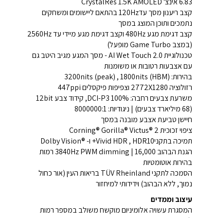
6.83 אינצ' CrystalRes 1.5K AMOLED
קצב ריענון מסך עד120Hz בהתאם ליישומים ומשחקים
נתמכים ותוכן המוצג במסך
קצב דגימת מגע 480Hz וקצב דגימת מגע מיידי עד 2560Hz
(במצב Game Turbo מופעל)
טכנולוגיית AI Wet Touch 2.0 - מסך המגע מגיב היטב גם
עם אצבעות רטובות או משומנות
בהירות: 3200nits (peak) , 1800nits (HBM)
רזולוציה 2772X1280 וצפיפות פיקסלים 447ppi
משרעת צבעים רחבה: DCI-P3 100%, קידוד צבע 12bit
(68 מיליארד צבעים) | ניגודיות: 8000000:1
חיישן טביעת אצבע מובנה במסך
ציפוי זכוכית Corning® Gorilla® Victus® 2
תמיכה בתקניVivid HDR , HDR10+ ו- ®Dolby Vision
הגנת הבהוב 3840Hz PWM dimming | 16,000 רמות
בהירות אוטומטיות
הסמכה לתקני TÜV Rheinland בריאות העין (אור כחול
נמוך, ללא הבהוב) וידידותי למיחזור
עיצוב וממדים
המסגרת עשויה אלומיניום מוקשח משולב במספר רמות