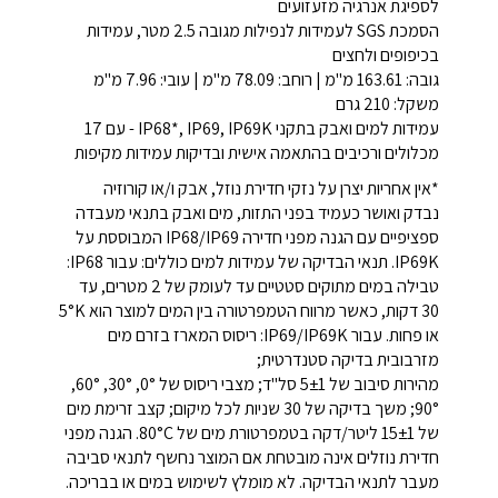
לספיגת אנרגיה מזעזועים
הסמכת SGS לעמידות לנפילות מגובה 2.5 מטר, עמידות
בכיפופים ולחצים
גובה: 163.61 מ"מ | רוחב: 78.09 מ"מ | עובי: 7.96 מ"מ
משקל: 210 גרם
עמידות למים ואבק בתקני IP68*, IP69, IP69K - עם 17
מכלולים ורכיבים בהתאמה אישית ובדיקות עמידות מקיפות
*אין אחריות יצרן על נזקי חדירת נוזל, אבק ו/או קורוזיה
נבדק ואושר כעמיד בפני התזות, מים ואבק בתנאי מעבדה
ספציפיים עם הגנה מפני חדירה IP68/IP69 המבוססת על
IP69K. תנאי הבדיקה של עמידות למים כוללים: עבור IP68:
טבילה במים מתוקים סטטיים עד לעומק של 2 מטרים, עד
30 דקות, כאשר מרווח הטמפרטורה בין המים למוצר הוא 5°K
או פחות. עבור IP69/IP69K: ריסוס המארז בזרם מים
מזרבובית בדיקה סטנדרטית;
מהירות סיבוב של 5±1 סל"ד; מצבי ריסוס של 0°, 30°, 60°,
90°; משך בדיקה של 30 שניות לכל מיקום; קצב זרימת מים
של 15±1 ליטר/דקה בטמפרטורת מים של 80°C. הגנה מפני
חדירת נוזלים אינה מובטחת אם המוצר נחשף לתנאי סביבה
מעבר לתנאי הבדיקה. לא מומלץ לשימוש במים או בבריכה.