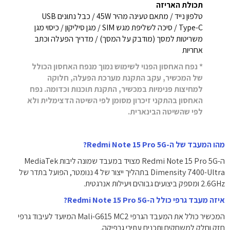
תכולת האריזה
טלפון נייד / מתאם טעינה מהיר 45W / כבל נתונים USB
Type-C / סיכה לשליפת מגש SIM / מגן סיליקון / כיסוי מגן
משריטות למסך (מודבק על המסך) / מדריך הפעלה וכתב
אחריות
* נפח האחסון הפנוי לשימוש נמוך מנפח האחסון הכולל
של המכשיר, עקב התקנת מערכת הפעלה, חלוקה
למחיצות פנימיות במכשיר, התקנת תוכנות וכדומה. נפח
האחסון בהתקני זיכרון מסומן לפי השיטה הדצימלית ולא
לפי שהשיטה הבינארית.
מהו המעבד של ה-Redmi Note 15 Pro 5G?
ה-Redmi Note 15 Pro 5G מצויד במעבד שמונה ליבות MediaTek
Dimensity 7400-Ultra בתהליך ייצור של 4 ננומטר, הפועל בתדר של
2.6GHz ומספק ביצועים גבוהים ויעילות אנרגטית.
איזה מעבד גרפי כולל ה-Redmi Note 15 Pro 5G?
המכשיר כולל את המעבד הגרפי Mali-G615 MC2 המיועד לעיבוד גרפי
חזק וחלק למשחקים ותכנים עתירי גרפיקה.