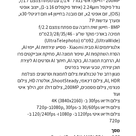
200MP - חיישן ראשי בגודל ''1/1.4 עם מפתח צמצם f/1.7,
גודל פיקסל 2.24μm (איחוד פיקסלים 16 ב-1), ייצוב אופטי
(OIS), זום אופטי x2, זום מובנה בחיישן x4 וזום דיגיטלי x30,
ומערך עדשות 7P
8MP - חיישן זווית רחבה עם מפתח צמצם f/2.2
תמיכה באורכי מוקד שו"ע - 23/28/35/46מ"מ
(UltraWide), 92מ"מ (UltraTelephoto)
אלגוריתמים AI מבית Xiaomi - מסייע יצירתיות AI, ייפוי AI,
הסרת השתקפות AI, שיפור תמונה AI, מחיקת אובייקטים פרו
AI, הרחבת תמונה AI, בוקה AI, חיתוך AI וסרטים AI ליצירת
תוכן יצירתי, טבעי ועשיר בפרטים
מגוון רחב של טכנולוגיות צילום לתמונות וסרטונים: מצלמת
AI, HDR, צילום דינאמי, ShootSteady, אולטרה HD, צילום
פנורמי, צילום מסמכים, 200MP, צילום דולג זמן, הילוך איטי
ועוד
צילום וידיאו 30fps ב- 4K (3840x2160)
צילום וידיאו 30/60fps ב-1080p, 30fpsב-720p
צילום וידיאו איטי 120fps ב- 1080p ו- 120/240fps ב-
720p
מסך