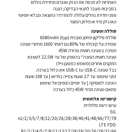
האחריות לא תכסה את הנזק שנגרם מחדירת נוזלים
בסביבות מעבר לתנאי הבדיקה; הגנה
מפני חדירת נוזלים עלולה להתדרדר כתוצאה מבלאי יומיומי
ו/או נזק פיזי או פירוק המוצר.
סוללה וטעינה
סוללת סיליקון-פחמן מובנית 6580mAh (typ)
שמירה על קיבולת של 80% גם לאחר 1600 מחזורי טעינה
תמיכה בטעינה חוטית מהירה 45W
טעינה חוטית הפוכה* בהספק של עד 22.5W לטעינת
התקנים אחרים (משמש כמטען נייד)
כבל טעינה USB-C to USB-C אינו כלול בערכה.
זמני שימוש: עד 27 שעות צפייה בוידיאו | עד 108 שעות
האזנה למוסיקה | עד יומיים רצופים של שימוש
מתאם טעינה מהיר 45W כלול בערכה
קישוריות אלחוטית
ערוצי רשת סלולרית:
5G:
n1/2/3/5/7/8/12/20/26/28/38/40/41/48/66/77/78
LTE FDD:
B1/2/3/4/5/7/8/12/13/17/18/19/20/26/28/32/66