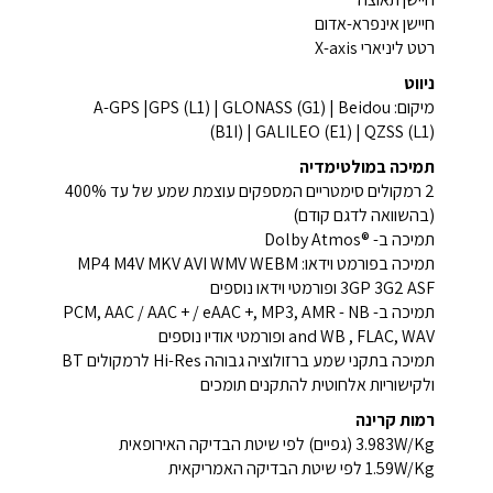
חיישן אינפרא-אדום
רטט ליניארי X-axis
ניווט
מיקום: A-GPS |GPS (L1) | GLONASS (G1) | Beidou
(B1I) | GALILEO (E1) | QZSS (L1)
תמיכה במולטימדיה
2 רמקולים סימטריים המספקים עוצמת שמע של עד 400%
(בהשוואה לדגם קודם)
תמיכה ב- ®Dolby Atmos
תמיכה בפורמט וידאו: MP4 M4V MKV AVI WMV WEBM
3GP 3G2 ASF ופורמטי וידאו נוספים
תמיכה ב- PCM, AAC / AAC + / eAAC +, MP3, AMR - NB
and WB , FLAC, WAV ופורמטי אודיו נוספים
תמיכה בתקני שמע ברזולוציה גבוהה Hi-Res לרמקולים BT
ולקישוריות אלחוטית להתקנים תומכים
רמות קרינה
3.983W/Kg (גפיים) לפי שיטת הבדיקה האירופאית
1.59W/Kg לפי שיטת הבדיקה האמריקאית