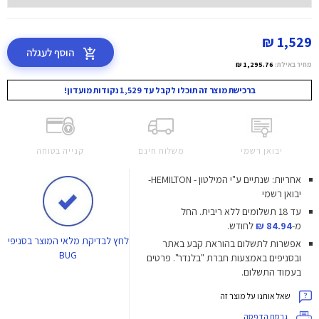
1,529 ₪
הוסף לעגלה
מחיר באילת:
1,295.76 ₪
ברכישת מוצר זה תוכלו לקבל עד 1,529 נקודות מועדון!
יבואן רשמי
משלוח חינם
קנייה בטוחה
אחריות: שנתיים ע"י המילטון - HEMILTON-
יבואן רשמי
עד 18 תשלומים ללא ריבית.
החל
מ-
84.94 ₪
לחודש.
לחץ
לבדיקת מלאי המוצר בסניפי
אפשרות לתשלום בהוראת קבע באתר
BUG
ובסניפים באמצעות חברת "בלנדר". פרטים
בעמוד התשלום.
שאל אותנו על מוצר זה
גרסת הדפסה