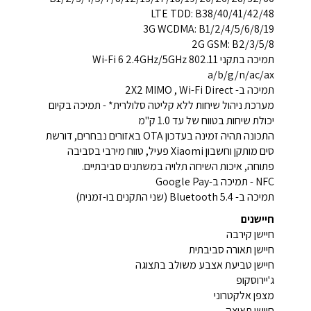
LTE TDD: B38/40/41/42/48
3G WCDMA: B1/2/4/5/6/8/19
2G GSM: B2/3/5/8
תמיכה בתקני Wi-Fi 6 2.4GHz/5GHz 802.11
a/b/g/n/ac/ax
תמיכה ב- 2X2 MIMO , Wi-Fi Direct
מערכת ניהול שיחות ללא קליטה סלולרית* - תמיכה בקיום
יכולת שיחות בטווח של עד 1.0 ק"מ
התכונה תהיה זמינה בעדכון OTA באזורים נבחרים, דורשת
סים מותקן וחשבון Xiaomi פעיל, טווח מירבי בסביבה
פתוחה, איכות השיחה תלויה במשתנים סביבתיים.
NFC - תמיכה ב-Google Pay
תמיכה ב- Bluetooth 5.4 (שני התקנים בו-זמנית)
חיישנים
חיישן קירבה
חיישן תאורה סביבתית
חיישן טביעת אצבע משולב בתצוגה
ג'יירוסקופ
מצפן אלקטרוני
חיישן תאוצה