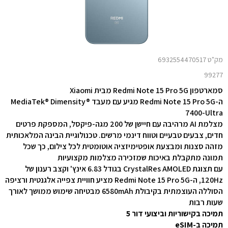
מק"ט 6932554470517
99277
סמארטפון Redmi Note 15 Pro 5G מבית Xiaomi
ה-Redmi Note 15 Pro 5G מגיע עם מעבד MediaTek® Dimensity®
7400-Ultra
מצלמת AI מרהיבה עם חיישן של 200 מגה-פיקסל, המספקת פרטים
חדים, צבעים טבעיים וטווח דינמי מרשים. טכנולוגיית הבינה המלאכותית
מזהה סצנות ומבצעת אופטימיזציה אוטומטית לכל צילום, כך שכל
תמונה מתקבלת באיכות שמזכירה מצלמות מקצועיות
עם תצוגת CrystalRes AMOLED בגודל ‎6.83‎ אינץ' וקצב רענון של
‎120Hz‎, ה-Redmi Note 15 Pro 5G מציע חוויית צפייה אלגנטית ורציפה
הסוללה העוצמתית בקיבולת ‎6580mAh‎ מבטיחה שימוש ממושך לאורך
שעות רבות
תמיכה בקישוריות וביצועי דור 5
תמיכה ב-eSIM