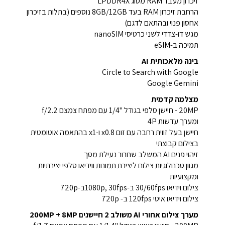
זיכרון מעבד RAM מסוג LPDDR4X
הרחבת זיכרון RAM בעד 8GB/12GB נוספים (בתלות בזיכרון
אחסון פנוי ובהתאם לדגם)
מגש דו-צדדי לשני כרטיסי nanoSIM
תמיכה ב-eSIM
בינה מלאכותית AI
Circle to Search with Google
Google Gemini
מצלמה קדמית
20MP - חיישן סלפי בגודל ''1/4 עם מפתח צמצם f/2.2
ומערך עדשות 4P
חיישן בעל זווית רחבה עם זום x0.8 ו-x1 בהתאמה אוטומטית
בצילום קבוצתי
זיהוי פנים AI המשלב שחרור נעילת מסך
מגוון טכנולוגיות צילום ליצירת תמונות ווידיאו סלפי יצירתיות
ומקצועיות
צילום וידיאו 30/60fps ב-1080p, 30fpsב-720p
צילום וידיאו איטי 120fps ב- 720p
מערך צילום אחורי AI משולב 2 חיישנים 200MP + 8MP