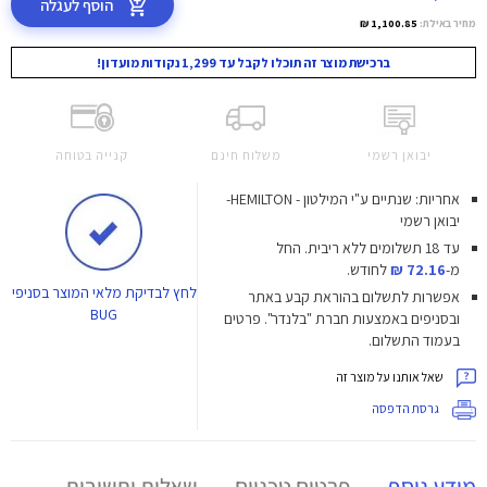
הוסף לעגלה
מחיר באילת:
1,100.85 ₪
ברכישת מוצר זה תוכלו לקבל עד 1,299 נקודות מועדון!
יבואן רשמי
משלוח חינם
קנייה בטוחה
אחריות: שנתיים ע"י המילטון - HEMILTON-
יבואן רשמי
עד 18 תשלומים ללא ריבית.
החל
מ-
72.16 ₪
לחודש.
לחץ
לבדיקת מלאי המוצר בסניפי
אפשרות לתשלום בהוראת קבע באתר
BUG
ובסניפים באמצעות חברת "בלנדר". פרטים
בעמוד התשלום.
שאל אותנו על מוצר זה
גרסת הדפסה
מידע נוסף
פרטים טכניים
שאלות ותשובות