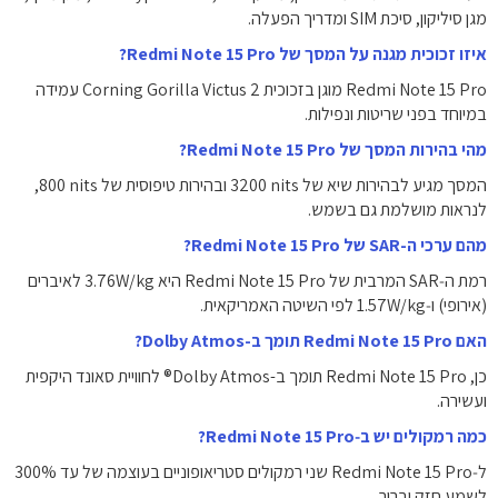
מגן סיליקון, סיכת SIM ומדריך הפעלה.
איזו זכוכית מגנה על המסך של Redmi Note 15 Pro?
Redmi Note 15 Pro מוגן בזכוכית Corning Gorilla Victus 2 עמידה
במיוחד בפני שריטות ונפילות.
מהי בהירות המסך של Redmi Note 15 Pro?
המסך מגיע לבהירות שיא של ‎3200‎ nits‎ ובהירות טיפוסית של ‎800‎ nits‎,
לנראות מושלמת גם בשמש.
מהם ערכי ה-SAR של Redmi Note 15 Pro?
רמת ה‑SAR המרבית של Redmi Note 15 Pro היא ‎3.76W/kg‎ לאיברים
(אירופי) ו‑‎1.57W/kg‎ לפי השיטה האמריקאית.
האם Redmi Note 15 Pro תומך ב-Dolby Atmos?
כן, Redmi Note 15 Pro תומך ב-Dolby Atmos® לחוויית סאונד היקפית
ועשירה.
כמה רמקולים יש ב‑Redmi Note 15 Pro?
ל‑Redmi Note 15 Pro שני רמקולים סטריאופוניים בעוצמה של עד ‎300%‎
לשמע חזק וברור.