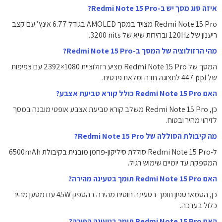
איזה סוג מסך יש ב-Redmi Note 15 Pro?
Redmi Note 15 Pro מצויד במסך AMOLED בגודל ‎6.77‎ אינץ’ עם קצב
ריענון של ‎120Hz‎ ובהירות שיא של ‎3200‎ nits‎.
מהי הרזולוציה של המסך ב-Redmi Note 15 Pro?
המסך של Redmi Note 15 Pro מציע רזולוציית ‎2392×1080‎ עם צפיפות
של ‎447 ppi‎ לתצוגה חדה ומלאת פרטים.
האם Redmi Note 15 Pro כולל קורא טביעת אצבע?
כן, Redmi Note 15 Pro משלב קורא טביעת אצבע אופטי מובנה במסך
לזיהוי מהיר ובטוח.
מה קיבולת הסוללה של Redmi Note 15 Pro?
ל-Redmi Note 15 Pro סוללת סיליקון-פחמן מובנית בקיבולת ‎6500mAh‎
המספקת עד יומיים שימוש רגיל.
האם Redmi Note 15 Pro תומך בטעינה מהירה?
כן, הסמארטפון תומך בטעינה חוטית מהירה בהספק ‎45W‎ עם מטען מהיר
כלול בערכה.
האם Redmi Note 15 Pro תומך בטעינה הפוכה?