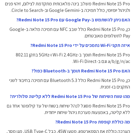
Redmi Note 15 Pro משלב בינה מלאכותית מתקדמת לצילום, זיהוי פנים
ולניהול יומיומי, כולל תמיכה ב-Google Gemini וב-Circle to Search.
האם ניתן להשתמש ב-Google Pay עם Redmi Note 15 Pro?
כן, Redmi Note 15 Pro כולל שבב NFC עם תמיכה מלאה ב-Google
Pay לתשלומים מאובטחים.
איזה תקני Wi‑Fi נתמכים על ידי Redmi Note 15 Pro?
Redmi Note 15 Pro תומך ב-Wi‑Fi ‎2.4GHz‎ ו-‎5GHz‎ בתקן ‎802.11
a/b/g/n/ac‎ וגם ב‑Wi‑Fi Direct‎.
האם Redmi Note 15 Pro תומך ב‑Bluetooth כפול?
כן, Redmi Note 15 Pro כולל Bluetooth ‎5.3‎ עם תמיכה בחיבור לשני
התקנים בו‑זמנית.
מהו טווח השיחות של Redmi Note 15 Pro ללא קליטה סלולרית?
Redmi Note 15 Pro מסוגל לנהל שיחות בטווח של עד קילומטר אחד גם
ללא קליטה, באמצעות מערכת ניהול שיחות ייחודית.
מה כוללת קופסת Redmi Note 15 Pro?
הערכה כוללת את הסמארטפון, מטען ‎45W‎, כבל ‎USB Type‑C‎, מגן מסך,