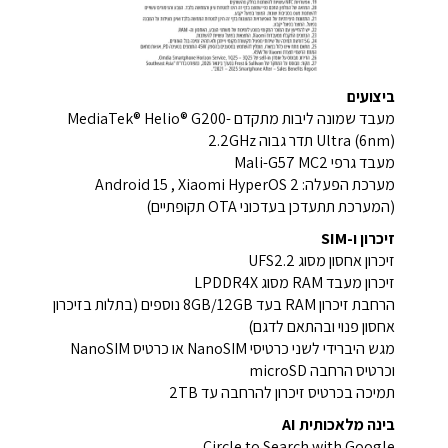
ביצועים
מעבד שמונה ליבות מתקדם MediaTek® Helio® G200-
Ultra (6nm) תדר גבוה 2.2GHz
מעבד גרפי Mali-G57 MC2
מערכת הפעלה: Android 15 , Xiaomi HyperOS 2
(המערכת תתעדכן בעדכוני OTA תקופתיים)
זיכרון ו-SIM
זיכרון אחסון מסוג UFS2.2
זיכרון מעבד RAM מסוג LPDDR4X
הרחבת זיכרון RAM בעד 8GB/12GB נוספים (בתלות בזיכרון
אחסון פנוי ובהתאם לדגם)
מגש היברידי לשני כרטיסי NanoSIM או כרטיס NanoSIM
וכרטיס הרחבה microSD
תמיכה בכרטיס זיכרון להרחבה עד 2TB
בינה מלאכותית AI
Circle to Search with Google