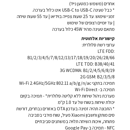
אחרים (משמש כמטען נייד)
* כבל טעינה USB-C to USB-C אינו כלול בערכה.
זמני שימוש: עד 25 שעות צפייה בוידיאו | עד 55 שעות שיחה
| עד יומיים רצופים של שימוש
מתאם טעינה מהיר 45W כלול בערכה
קישוריות אלחוטית
ערוצי רשת סלולרית:
LTE FDD:
B1/2/3/4/5/7/8/12/13/17/18/19/20/26/28/66
LTE TDD: B38/40/41
3G WCDMA: B1/2/4/5/6/8/19
2G GSM: B2/3/5/8
תמיכה בתקני Wi-Fi 2.4GHz/5GHz 802.11 a/b/g/n/ac
תמיכה ב- Wi-Fi Direct
מערכת ניהול שיחות ללא קליטה סלולרית* - תמיכה בקיום
יכולת שיחות בטווח של עד 1.0 ק"מ
* התכונה תהיה זמינה בעדכון OTA באזורים נבחרים, דורשת
סים מותקן וחשבון Xiaomi פעיל, טווח מירבי בסביבה
פתוחה, איכות השיחה תלויה במשתנים סביבתיים
NFC - תמיכה ב-Google Pay