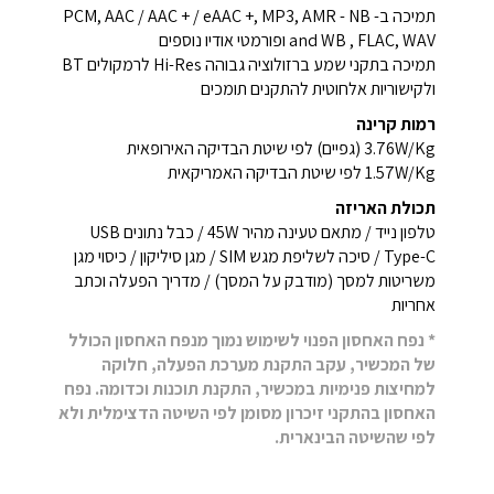
תמיכה ב- PCM, AAC / AAC + / eAAC +, MP3, AMR - NB
and WB , FLAC, WAV ופורמטי אודיו נוספים
תמיכה בתקני שמע ברזולוציה גבוהה Hi-Res לרמקולים BT
ולקישוריות אלחוטית להתקנים תומכים
רמות קרינה
3.76W/Kg (גפיים) לפי שיטת הבדיקה האירופאית
1.57W/Kg לפי שיטת הבדיקה האמריקאית
תכולת האריזה
טלפון נייד / מתאם טעינה מהיר 45W / כבל נתונים USB
Type-C / סיכה לשליפת מגש SIM / מגן סיליקון / כיסוי מגן
משריטות למסך (מודבק על המסך) / מדריך הפעלה וכתב
אחריות
* נפח האחסון הפנוי לשימוש נמוך מנפח האחסון הכולל
של המכשיר, עקב התקנת מערכת הפעלה, חלוקה
למחיצות פנימיות במכשיר, התקנת תוכנות וכדומה. נפח
האחסון בהתקני זיכרון מסומן לפי השיטה הדצימלית ולא
לפי שהשיטה הבינארית.