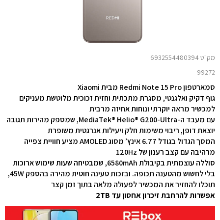
מק"ט 6932554480394
99272
סמארטפון Redmi Note 15 Pro מבית Xiaomi
גוף דקיק ואלגנטי, מסגרת מתכתית וחזית זכוכית מלוטשת מעניקים
למכשיר מראה יוקרתי ונוחות אחיזה מרבית
עם
מעבד ה-MediaTek® Helio® G200-Ultra, שמספק מהירות תגובה
יוצאת דופן, ריבוי משימות חלק ויעילות אנרגטית משופרת
המסך הגדול בגודל 6.77 אינץ’ מסוג AMOLED מציע חוויית צפייה
מרהיבה עם קצב רענון של 120Hz
סוללה עוצמתית בקיבולת 6580mAh, שמבטיחה שעות שימוש ארוכות
בלי לחשוש מהטענה תכופה. ובזכות טעינה חוטית מהירה בהספק 45W,
תוכלו להחזיר את המכשיר לפעולה מלאה בתוך זמן קצר
אפשרות להרחבת זיכרון אחסון עד 2TB