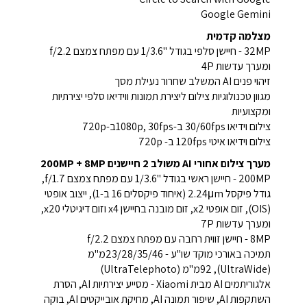
Google Gemini
מצלמה קדמית
32MP - חיישן סלפי בגודל ''1/3.6 עם מפתח צמצם f/2.2
ומערך עדשות 4P
זיהוי פנים AI המשלב שחרור נעילת מסך
מגוון טכנולוגיות צילום ליצירת תמונות ווידיאו סלפי יצירתיות
ומקצועיות
צילום וידיאו 30/60fps ב-1080p, 30fpsב-720p
צילום וידיאו איטי 120fps ב- 720p
מערך צילום אחורי AI משולב 2 חיישנים 200MP + 8MP
200MP - חיישן ראשי בגודל ''1/3.6 עם מפתח צמצם f/1.7,
גודל פיקסל 2.24μm (איחוד פיקסלים 16 ב-1), ייצוב אופטי
(OIS), זום אופטי x2, זום מובנה בחיישן x4 וזום דיגיטלי x20,
ומערך עדשות 7P
8MP - חיישן זווית רחבה עם מפתח צמצם f/2.2
תמיכה באורכי מוקד שו"ע - 23/28/35/46מ"מ
(UltraWide), 92מ"מ (UltraTelephoto)
אלגוריתמים AI מבית Xiaomi - מסייע יצירתיות AI, הסרת
השתקפות AI, שיפור תמונה AI, מחיקת אובייקטים AI, בוקה