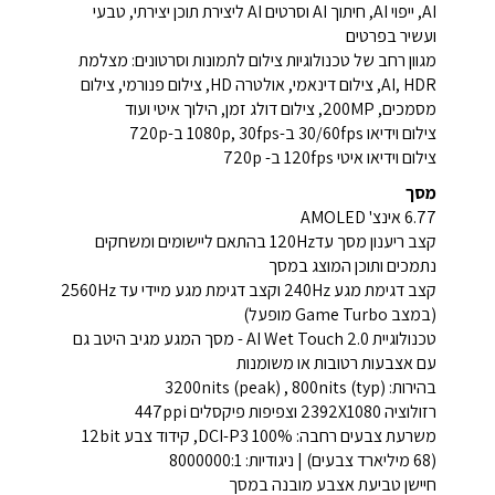
AI, ייפוי AI, חיתוך AI וסרטים AI ליצירת תוכן יצירתי, טבעי
ועשיר בפרטים
מגוון רחב של טכנולוגיות צילום לתמונות וסרטונים: מצלמת
AI, HDR, צילום דינאמי, אולטרה HD, צילום פנורמי, צילום
מסמכים, 200MP, צילום דולג זמן, הילוך איטי ועוד
צילום וידיאו 30/60fps ב-1080p, 30fps ב-720p
צילום וידיאו איטי 120fps ב- 720p
מסך
6.77 אינצ' AMOLED
קצב ריענון מסך עד120Hz בהתאם ליישומים ומשחקים
נתמכים ותוכן המוצג במסך
קצב דגימת מגע 240Hz וקצב דגימת מגע מיידי עד 2560Hz
(במצב Game Turbo מופעל)
טכנולוגיית AI Wet Touch 2.0 - מסך המגע מגיב היטב גם
עם אצבעות רטובות או משומנות
בהירות: 3200nits (peak) , 800nits (typ)
רזולוציה 2392X1080 וצפיפות פיקסלים 447ppi
משרעת צבעים רחבה: DCI-P3 100%, קידוד צבע 12bit
(68 מיליארד צבעים) | ניגודיות: 8000000:1
חיישן טביעת אצבע מובנה במסך