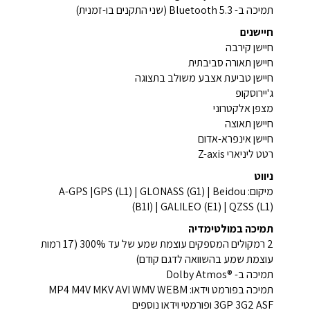
תמיכה ב- Bluetooth 5.3 (שני התקנים בו-זמנית)
חיישנים
חיישן קירבה
חיישן תאורה סביבתית
חיישן טביעת אצבע משולב בתצוגה
ג'יירוסקופ
מצפן אלקטרוני
חיישן תאוצה
חיישן אינפרא-אדום
רטט ליניארי Z-axis
ניווט
מיקום: A-GPS |GPS (L1) | GLONASS (G1) | Beidou
(B1I) | GALILEO (E1) | QZSS (L1)
תמיכה במולטימדיה
2 רמקולים המספקים עוצמת שמע של עד 300% (17 רמות
עוצמת שמע בהשוואה לדגם קודם)
תמיכה ב- ®Dolby Atmos
תמיכה בפורמט וידאו: MP4 M4V MKV AVI WMV WEBM
3GP 3G2 ASF ופורמטי וידאו נוספים