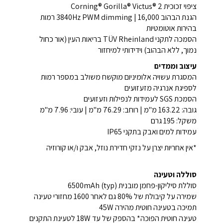
ציפוי זכוכית Corning® Gorilla® Victus® 2
הגנת הבהוב 3840Hz PWM dimming | 16,000 רמות
בהירות אוטומטיות
הסמכה לתקני TÜV Rheinland בריאות העין (אור כחול
נמוך, ללא הבהוב) וידידותי למיחזור
עיצוב וממדים
המסגרת עשויה אלומיניום מוקשח משולב במספר רמות
לספיגת אנרגיה מזעזועים
הסמכת SGS לעמידות לנפילות וזעזועים
גובה: 163.22 מ"מ | רוחב: 76.29 מ"מ | עובי: 7.96 מ"מ
משקל: 195 גרם
עמידות למים ואבק בתקני IP65
*אין אחריות יצרן על נזקי חדירת נוזל, אבק ו/או קורוזיה
סוללה וטעינה
סוללת סיליקון-פחמן מובנית 6500mAh (typ)
שמירה על קיבולת של 80% גם לאחר 1600 מחזורי טעינה
תמיכה בטעינה חוטית מהירה 45W
טעינה חוטית הפוכה* בהספק של עד 18W לטעינת התקנים