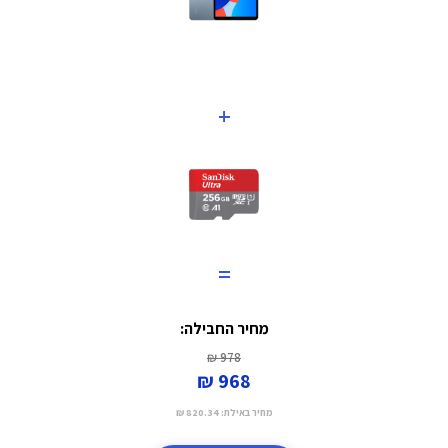
+
=
מחיר החבילה:
978 ₪
968 ₪
מחיר באילת:
820.34 ₪