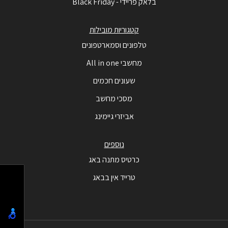
בלאק פריידי - Black Friday
קטגוריות מובילות
טלפונים וסמארטפונים
מחשבי All in one
שעונים חכמים
מסכי מחשב
אביזרי גיימינג
נוספים
כרטיס מתנה באג
טרייד אין בבאג