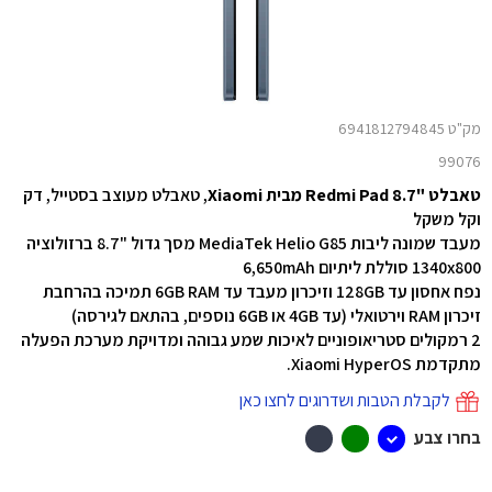
מק"ט 6941812794845
99076
טאבלט "8.7 Redmi Pad מבית Xiaomi
, טאבלט מעוצב בסטייל, דק
וקל משקל
מעבד שמונה ליבות MediaTek Helio G85 מסך גדול "8.7 ברזולוציה
1340x800 סוללת ליתיום 6,650mAh
נפח אחסון עד 128GB וזיכרון מעבד עד 6GB RAM תמיכה בהרחבת
זיכרון RAM וירטואלי (עד 4GB או 6GB נוספים, בהתאם לגירסה)
2 רמקולים סטריאופוניים לאיכות שמע גבוהה ומדויקת מערכת הפעלה
מתקדמת Xiaomi HyperOS.
לקבלת הטבות ושדרוגים לחצו כאן
בחרו צבע