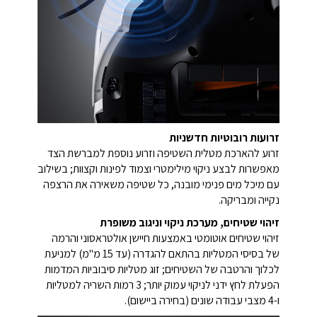
זרועות רובוטיות חדשניות
זרוע להארכת מטלית השטיפה וזרוע נוספת למברשת הצד
מאפשרות לבצע ניקוי מילימטרי וצמוד לפינות וקצוות; בשילוב
עם מיכל מים פנימי מובנה, כל שטיפה משאירה את הרצפה
נקייה ומבריקה.
זיהוי שטיחים, מערכת ניקוי וניגוב משופרת
זיהוי שטיחים אוטומטי באמצעות חיישן אולטראסוני והרמה
של בסיסי המטליות בהתאם להגדרה (עד 15 מ"מ) למניעת
לכלוך והרטבה של השטיחים; זוג מטליות סיבוביות המדמות
הפעלת לחץ ידני לניקוי עמוק יותר; 3 רמות השריה למטליות
ו-4 מצבי עבודה שונים (בחירה ביישום).