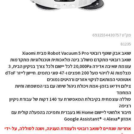
מק"ט 6932554430757
81235
שואב אבק שוטף רובוטי Robot Vacuum 5 Pro
מבית Xiaomi
שואב רובוטי מתקדם משולב בינה מלאכותית וטכנולוגיות מתקדמות
עוצמת שאיבה אדירה 20,000Pa לכל יישום ולכל צורך בניקיון הבית, 3
מצלמות AI לזיהוי מעל 200 חפצים ו-47 סוגי כתמים. חיישן לייזר dToF
אוטומטי המותאם לניקוי אזורים ורהיטים נמוכים
צילום וידיאו בזמן-אמת ויכולת ניהול שיחה עם בני המשפחה וחיות
המחמד
סוללה עוצמתית בקיבולת המאפשרת עד 140 דקות של עבודת ניקיון
רציפה
חיבור אלחוטי ליישום Mi Home בעברית ותמיכה בהפעלה קולית עם
אמזון ®Alexa ו- ®Google Assistant
אחריות שנתיים לשואב רובוטי ולעמדת העגינה, ושנה לסוללה, על-ידי