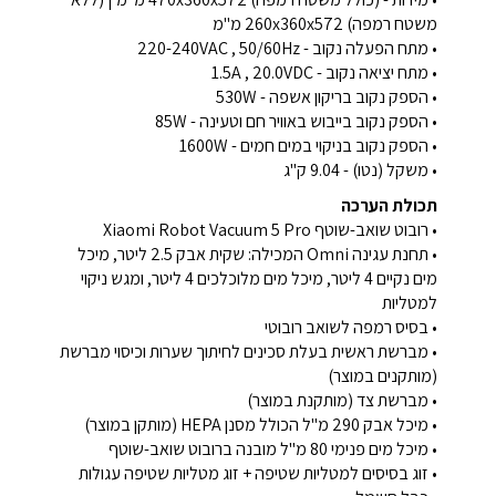
משטח רמפה) 260x360x572 מ"מ
• מתח הפעלה נקוב - 220-240VAC , 50/60Hz
• מתח יציאה נקוב - 1.5A , 20.0VDC
• הספק נקוב בריקון אשפה - 530W
• הספק נקוב בייבוש באוויר חם וטעינה - 85W
• הספק נקוב בניקוי במים חמים - 1600W
• משקל (נטו) - 9.04 ק"ג
תכולת הערכה
• רובוט שואב-שוטף Xiaomi Robot Vacuum 5 Pro
• תחנת עגינה Omni המכילה: שקית אבק 2.5 ליטר, מיכל
מים נקיים 4 ליטר, מיכל מים מלוכלכים 4 ליטר, ומגש ניקוי
למטליות
• בסיס רמפה לשואב רובוטי
• מברשת ראשית בעלת סכינים לחיתוך שערות וכיסוי מברשת
(מותקנים במוצר)
• מברשת צד (מותקנת במוצר)
• מיכל אבק 290 מ"ל הכולל מסנן HEPA (מותקן במוצר)
• מיכל מים פנימי 80 מ"ל מובנה ברובוט שואב-שוטף
• זוג בסיסים למטליות שטיפה + זוג מטליות שטיפה עגולות