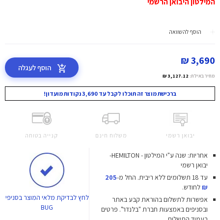
המילטון היבואן הרשמי
הוסף להשוואה
3,690 ₪
הוסף לעגלה
מחיר באילת:
3,127.12 ₪
ברכישת מוצר זה תוכלו לקבל עד 3,690 נקודות מועדון!
יבואן רשמי
משלוח חינם
קנייה בטוחה
אחריות: שנה ע"י המילטון - HEMILTON-
יבואן רשמי
עד 18 תשלומים ללא ריבית.
החל מ-
205
₪
לחודש.
לחץ
לבדיקת מלאי המוצר בסניפי
אפשרות לתשלום בהוראת קבע באתר
BUG
ובסניפים באמצעות חברת "בלנדר". פרטים
בעמוד התשלום.