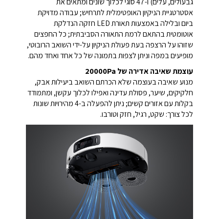
גבעולים, עלים) ו-47 סוגי לכלוך שונים ומתאים את
אסטרטגיית הניקיון האופטימלית לתרחיש; עבודה מדויקת
ביום ובלילה באמצעות תאורת LED חזקה הנדלקת
אוטומטית בהתאם לרמת התאורה הסביבתית; כל החפצים
שזוהו על הרצפה בעת פעולת הניקיון על-ידי השואב הרובוטי,
מופיעים במפה וניתן לצפות בתמונה של כל אחד ואחד מהם.
עוצמת שאיבה אדירה של 20000Pa
מנוע שאיבה בעוצמה שלא הכרתם השואב ביעילות אבק,
חלקיקים, שיער, פסולת עדינה ואפילו לכלוך עקשן, ומתמודד
בקלות עם אזורים קשים; ניתן להפעלה ב-4 מהירויות שונות
לכל צורך: שקט, רגיל, חזק וטורבו.