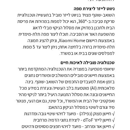
ניווט לייזר ליצירת מפה
השואב-שוטף מצויד בניווט לייזר מוביל בתעשייה וטכנולוגיית
סריקת סביבה ב-360°, הוא יכול למפות במהירות את פריסת
הבית ולתכנן במדויק את מסלול הניקוי מבלי לדאוג
מהשפעת האור או הסביבה. תוכלו ליצור מפה תלת-מימדית
באמצעות היישום Xiaomi Home, וניתן להציג תמונה
תלת-מימדית ברורה בלחיצה אחת; ניתן ליצור עד 5 מפות
למפלסים שונים בבית או במשרד.
טכנולוגיה מובילה לאיכות חיים
שיאומי מטמיעה במוצריה את הטכנולוגיה המתקדמת ביותר
באמצעות חיישנים מובילים המשולבים ומשדרים נתונים
בזמן-אמת למעבדים החכמים של השואב-שוטף. בינה
מלאכותית (AI) מוטמעת בלב העשייה ונעזרת במידע מכל
החיישנים ובונה את מסלול התנועה היעיל ביותר לניקוי מהיר
ואפקטיבי של הבית או המשרד, וכל שינוי, גם אם רגעי, מנוטר
מיד וגורם לשינוי במסלול הניקיון בהתאם:
√ חיישן מצוק (נפילה) - מיועד לזיהוי שינויי גובה ומדרגות
√ חיישן לייזר dToF - ליצירת נתוני הדמיה מרחבית
√ חיישן אור ומרחב - מיועד לזיהוי חפצים מסוימים ורהיטים