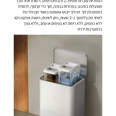
המטליות עוברות שטיפה בזרם מים חמים 80°C ולאחר מכן
מופעלות בסיבוב במהירות גבוהה, תוך כדי קרצוף, להסרת
כתמים ולכלוך. תהליך ייבוש אוטומטי באוויר חם יחל מיד
לאחר מכן (למשך כ-2 שעות, ניתן לשינוי); השגת אפקט ניקוי
ללא כתמים, ללא ריחות לא נעימים או טחב, וללא צורך
בהתערבות ידנית