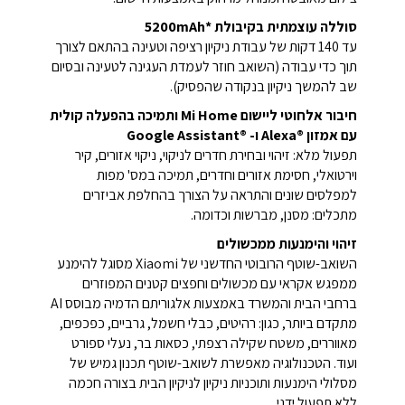
סוללה עוצמתית בקיבולת *5200mAh
עד 140 דקות של עבודת ניקיון רציפה וטעינה בהתאם לצורך
תוך כדי עבודה (השואב חוזר לעמדת העגינה לטעינה ובסיום
שב להמשך ניקיון בנקודה שהפסיק).
חיבור אלחוטי ליישום Mi Home ותמיכה בהפעלה קולית
עם אמזון ®Alexa ו- ®Google Assistant
תפעול מלא: זיהוי ובחירת חדרים לניקוי, ניקוי אזורים, קיר
וירטואלי, חסימת אזורים וחדרים, תמיכה במס' מפות
למפלסים שונים והתראה על הצורך בהחלפת אביזרים
מתכלים: מסנן, מברשות וכדומה.
זיהוי והימנעות ממכשולים
השואב-שוטף הרובוטי החדשני של Xiaomi מסוגל להימנע
ממפגש אקראי עם מכשולים וחפצים קטנים המפוזרים
ברחבי הבית והמשרד באמצעות אלגוריתם הדמיה מבוסס AI
מתקדם ביותר, כגון: רהיטים, כבלי חשמל, גרביים, כפכפים,
מאווררים, משטח שקילה רצפתי, כסאות בר, נעלי ספורט
ועוד. הטכנולוגיה מאפשרת לשואב-שוטף תכנון גמיש של
מסלולי הימנעות ותוכניות ניקיון לניקיון הבית בצורה חכמה
ללא תפעול ידני.