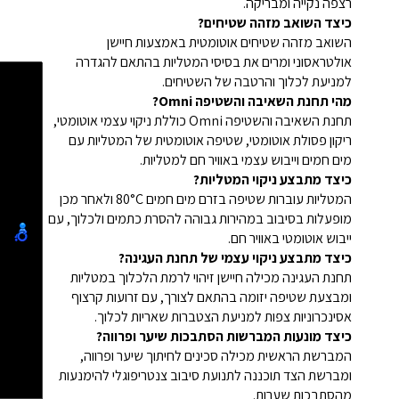
רצפה נקייה ומבריקה.
כיצד השואב מזהה שטיחים?
השואב מזהה שטיחים אוטומטית באמצעות חיישן
אולטראסוני ומרים את בסיסי המטליות בהתאם להגדרה
למניעת לכלוך והרטבה של השטיחים.
מהי תחנת השאיבה והשטיפה Omni?
תחנת השאיבה והשטיפה Omni כוללת ניקוי עצמי אוטומטי,
ריקון פסולת אוטומטי, שטיפה אוטומטית של המטליות עם
מים חמים וייבוש עצמי באוויר חם למטליות.
כיצד מתבצע ניקוי המטליות?
המטליות עוברות שטיפה בזרם מים חמים 80°C ולאחר מכן
מופעלות בסיבוב במהירות גבוהה להסרת כתמים ולכלוך, עם
ייבוש אוטומטי באוויר חם.
כיצד מתבצע ניקוי עצמי של תחנת העגינה?
תחנת העגינה מכילה חיישן זיהוי לרמת הלכלוך במטליות
ומבצעת שטיפה יזומה בהתאם לצורך, עם זרועות קרצוף
אסינכרוניות צפות למניעת הצטברות שאריות לכלוך.
כיצד מונעות המברשות הסתבכות שיער ופרווה?
המברשת הראשית מכילה סכינים לחיתוך שיער ופרווה,
ומברשת הצד תוכננה לתנועת סיבוב צנטריפוגלי להימנעות
מהסתבכות שערות.