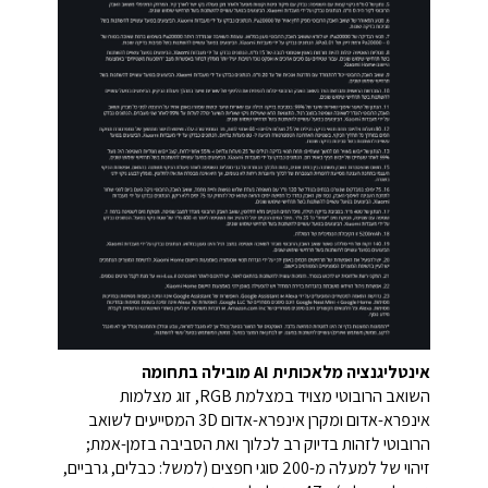
אינטליגנציה מלאכותית AI מובילה בתחומה
השואב הרובוטי מצויד במצלמת RGB, זוג מצלמות
אינפרא-אדום ומקרן אינפרא-אדום 3D המסייעים לשואב
הרובוטי לזהות בדיוק רב לכלוך ואת הסביבה בזמן-אמת;
זיהוי של למעלה מ-200 סוגי חפצים (למשל: כבלים, גרביים,