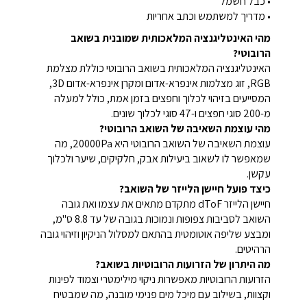
• כבל חשמל
• מדריך למשתמש וכתב אחריות
מהי האינטליגנציה המלאכותית שמובנית בשואב
הרובוטי?
האינטליגנציה המלאכותית בשואב הרובוטי כוללת מצלמת
RGB, זוג מצלמות אינפרא-אדום ומקרן אינפרא-אדום 3D,
המסייעים בזיהוי לכלוך וחפצים בזמן אמת, כולל למעלה
מ-200 סוגי חפצים ו-47 סוגי לכלוך שונים.
מהי עוצמת השאיבה של השואב הרובוטי?
עוצמת השאיבה של השואב הרובוטי היא 20000Pa, מה
שמאפשר לו לשאוב ביעילות אבק, חלקיקים, שיער ולכלוך
עקשן.
כיצד פועל חיישן הלייזר של השואב?
חיישן הלייזר dToF מתקדם מתאים את עצמו ואת גובה
השואב לסביבות צפופות ונמוכות בגובה של עד 8.8 ס"מ,
ומבצע שליפה אוטומטית בהתאם למסלול הניקיון וזיהוי גובה
הרהיטים.
מה היתרון של הזרועות הרובוטיות בשואב?
הזרועות הרובוטיות מאפשרות ניקוי מילימטרי וצמוד לפינות
וקצוות, בשילוב עם מיכל מים פנימי מובנה, מה שמבטיח