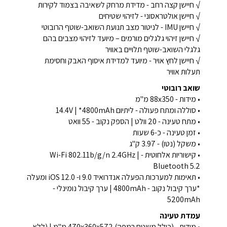
√ חיישן קצה רחב - מדידת מרחק לשאיבה בצמוד לקירות
√ חיישן אולטראסוני - לזיהוי שטיחים
√ חיישן IMU - לניטור מצב תנועת השואב-שוטף הרובוטי
√ חיישן זיהוי גלגלים מורמים – מיועד לזיהוי מצבים בהם
גלגלי השואב-שוטף תלויים באוויר
√ חיישן לחץ אויר - מיועד למדידת איסוף האבק וחסימת
תעלות אוויר
שואב רובוטי
• מידות - 88x350 מ"מ
• סוללה ומתח פעולה - ליתיום 14.4V | *4800mAh
• מתח טעינה - 20 וולט | הספק נקוב - 55 וואט
• זמן טעינה - כ-6 שעות
• משקל (נטו) - 3.97 ק"ג
• קישוריות אלחוטית - Wi-Fi 802.11b/g/n 2.4GHz |
Bluetooth 5.2
• תאימות למערכות הפעלה אנדרואיד 9.0 ו- iOS 12.0 ומעלה
*ערך קיבול נקוב - 4800mAh | ערך קיבול נומינלי -
5200mAh
עמדת טעינה
• מידות - (כולל משטח רמפה) 470x360x572 מ"מ | (ללא