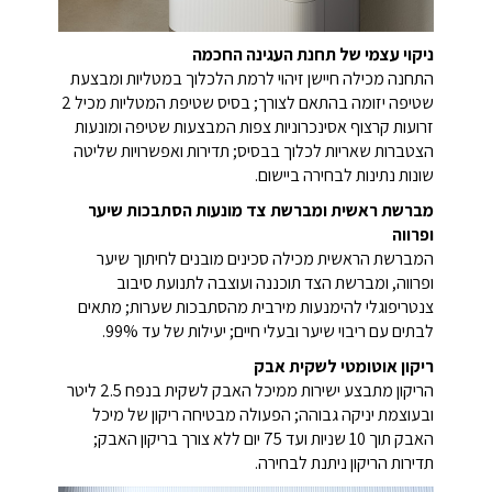
ניקוי עצמי של תחנת העגינה החכמה
התחנה מכילה חיישן זיהוי לרמת הלכלוך במטליות ומבצעת
שטיפה יזומה בהתאם לצורך; בסיס שטיפת המטליות מכיל 2
זרועות קרצוף אסינכרוניות צפות המבצעות שטיפה ומונעות
הצטברות שאריות לכלוך בבסיס; תדירות ואפשרויות שליטה
שונות נתינות לבחירה ביישום.
מברשת ראשית ומברשת צד מונעות הסתבכות שיער
ופרווה
המברשת הראשית מכילה סכינים מובנים לחיתוך שיער
ופרווה, ומברשת הצד תוכננה ועוצבה לתנועת סיבוב
צנטריפוגלי להימנעות מירבית מהסתבכות שערות; מתאים
לבתים עם ריבוי שיער ובעלי חיים; יעילות של עד 99%.
ריקון אוטומטי לשקית אבק
הריקון מתבצע ישירות ממיכל האבק לשקית בנפח 2.5 ליטר
ובעוצמת יניקה גבוהה; הפעולה מבטיחה ריקון של מיכל
האבק תוך 10 שניות ועד 75 יום ללא צורך בריקון האבק;
תדירות הריקון ניתנת לבחירה.