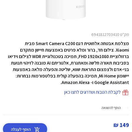
מק"ט 6941812703410
מצלמת אבטחה אלחוטית דגם Smart Camera C200 מבית
Xiaomi.
צילום חד, ברור ומלא פרטים באמצעות חיישן מתקדם
ברזולוציית FHD 1920x1080
,
תמיכה בטכנולוגיית WDR לצילום וידיאו
בסביבות תאורה חלשה ומאתגרת,
אלגוריתם AI מובנה לזיהוי תנועת
בני-אדם
ולצמצום התראות שווא,
שליטה והפעלה מלאה באמצעות
יישומון Mi Home,
תמיכה בהפעלה קולית בפלטפורמות נבחרות:
Google Assistant ו- Amazon Alexa.
לקבלת הטבות ושדרוגים לחצו כאן
הוסף להשוואה
149 ₪
הוסף לעגלה