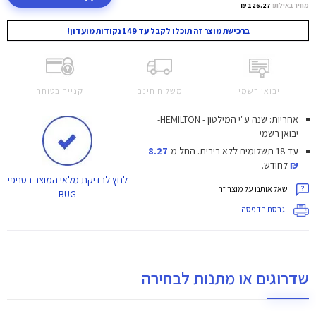
מחיר באילת:
126.27 ₪
ברכישת מוצר זה תוכלו לקבל עד 149 נקודות מועדון!
יבואן רשמי
משלוח חינם
קנייה בטוחה
אחריות: שנה ע"י המילטון - HEMILTON-
יבואן רשמי
עד 18 תשלומים ללא ריבית.
החל מ-
8.27
₪
לחודש.
לחץ
לבדיקת מלאי המוצר בסניפי
שאל אותנו על מוצר זה
BUG
גרסת הדפסה
שדרוגים או מתנות לבחירה