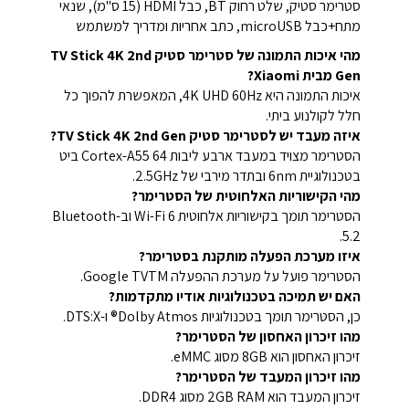
סטרימר סטיק, שלט רחוק BT, כבל HDMI (15 ס"מ), שנאי
מתח+כבל microUSB, כתב אחריות ומדריך למשתמש
מהי איכות התמונה של סטרימר סטיק TV Stick 4K 2nd
Gen מבית Xiaomi?
איכות התמונה היא 4K UHD 60Hz, המאפשרת להפוך כל
חלל לקולנוע ביתי.
איזה מעבד יש לסטרימר סטיק TV Stick 4K 2nd Gen?
הסטרימר מצויד במעבד ארבע ליבות Cortex-A55 64 ביט
בטכנולוגיית 6nm ובתדר מירבי של 2.5GHz.
מהי הקישוריות האלחוטית של הסטרימר?
הסטרימר תומך בקישוריות אלחוטית Wi-Fi 6 וב-Bluetooth
5.2.
איזו מערכת הפעלה מותקנת בסטרימר?
הסטרימר פועל על מערכת ההפעלה Google TVTM.
האם יש תמיכה בטכנולוגיות אודיו מתקדמות?
כן, הסטרימר תומך בטכנולוגיות Dolby Atmos® ו-DTS:X.
מהו זיכרון האחסון של הסטרימר?
זיכרון האחסון הוא 8GB מסוג eMMC.
מהו זיכרון המעבד של הסטרימר?
זיכרון המעבד הוא 2GB RAM מסוג DDR4.