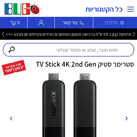
כל הקטגוריות
סניפים
צור קשר
0
מדפסת קנון ב-59 ש"ח ברכישה ממגוון המחשבים הניידים והנייחים שבמבצע >>>
סטרימר סטיק TV Stick 4K 2nd Gen