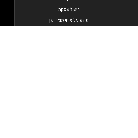
ביטול עסקה
מידע על פינוי מוצר ישן
מבצעים
המבצעים החמים
בלאק פריידי - Black Friday
קטגוריות מובילות
טלפונים וסמארטפונים
מחשבי All in one
שעונים חכמים
מסכי מחשב
אביזרי גיימינג