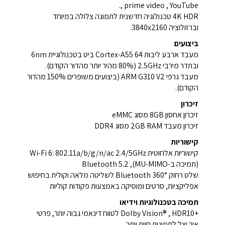
, prime video , YouTube.
4K HDR טכנולוגיה חדשנית לתמונה צלולה במיוחד
וברזולוציה 3840x2160.
ביצועים
מעבד ארבע ליבות Cortex-A55 64 ביט בטכנולוגיית 6nm
ובתדר מירבי 2.5GHz (80% מהיר יותר מהדור הקודם).
מעבד גרפי ARM G310 V2 (ביצועים משופרים 150% מהדור
הקודם).
זיכרון
זיכרון אחסון 8GB מסוג eMMC
זיכרון מעבד 2GB RAM מסוג DDR4
קישוריות
קישוריות אלחוטית Wi-Fi 6: 802.11a/b/g/n/ac 2.4/5GHz
(תמיכה ב-MU-MIMO), Bluetooth 5.2
שלט רחוק Bluetooth 360° לשליטה מלאה וקולית בחיפוש
אפליקציות, סרטים ומוסיקה באמצעות פקודות קוליות
תמיכה בטכנולוגיות וידיאו
+Dolby Vision® , HDR10 לטווח דינאמי גבוה יותר, פרטי
אור וצל לתמונות חיות יותר