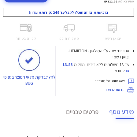
מחיר באילת:
211.02 ₪
ברכישת מוצר זה תוכלו לקבל עד 249 נקודות מועדון!
יבואן רשמי
משלוח חינם
קנייה בטוחה
אחריות: שנה ע"י המילטון - HEMILTON-
יבואן רשמי
עד 18 תשלומים ללא ריבית.
החל מ-
13.83
₪
לחודש.
לחץ
לבדיקת מלאי המוצר בסניפי
שאל אותנו על מוצר זה
BUG
גרסת הדפסה
מידע נוסף
פרטים טכניים