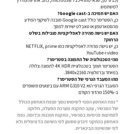
(15 ס"מ), שנאי מתח+כבל microUSB, כתב אחריות ומדריך
למשתמש.
האם יש תמיכה ב-Google cast?
כן, הסטרימר כולל Google cast מובנה לשיקוף המידע
מהסמארטפון או טאבלט ישירות למסך.
האם יש גישה מהירה לאפליקציות מובילות בשלט
הרחוק?
כן, יש גישה מהירה לאפליקציות כמו NETFLIX, prime
video ו-YouTube.
מהי הטכנולוגיה של התמונה בסטרימר?
הסטרימר תומך בטכנולוגיית 4K HDR לתמונה צלולה
במיוחד וברזולוציה 3840x2160.
מהו המעבד הגרפי של הסטרימר?
המעבד הגרפי הוא ARM G310 V2 עם ביצועים משופרים
ב-150% מהדור הקודם
* נפח האחסון הפנוי לשימוש נמוך מנפח האחסון הכולל
של המכשיר, עקב התקנת מערכת הפעלה, חלוקה
למחיצות פנימיות במכשיר, התקנת תוכנות וכדומה. נפח
האחסון בהתקני זיכרון מסומן לפי השיטה הדצימלית ולא
לפי שהשיטה הבינארית.