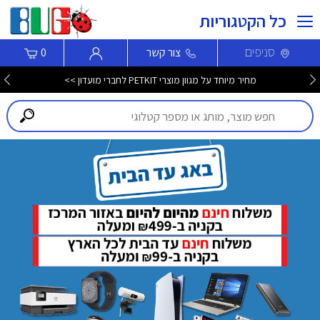
כל הקטגוריות
סניפים
צור קשר
0
מחיר מיוחד על מגוון מוצרי PETKIT לחברי מועדון >>