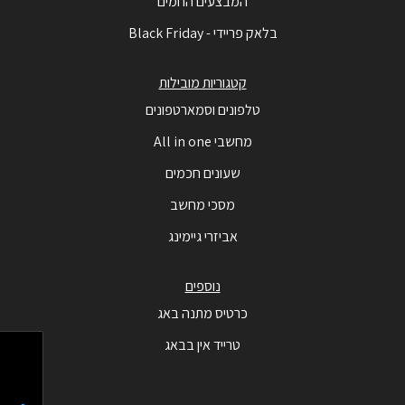
המבצעים החמים
בלאק פריידי - Black Friday
קטגוריות מובילות
טלפונים וסמארטפונים
מחשבי All in one
שעונים חכמים
מסכי מחשב
אביזרי גיימינג
נוספים
כרטיס מתנה באג
טרייד אין בבאג