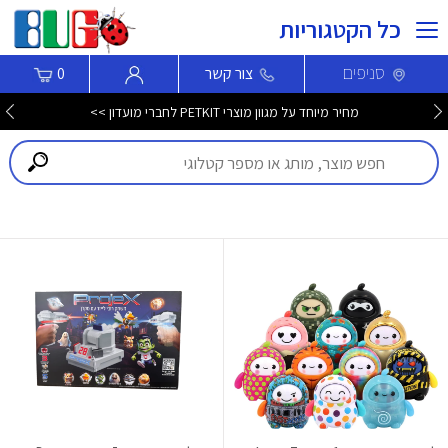
כל הקטגוריות
סניפים
צור קשר
0
מחיר מיוחד על מגוון מוצרי PETKIT לחברי מועדון >>