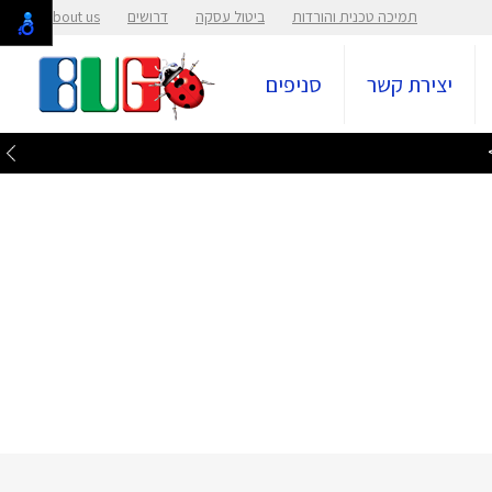
תמיכה טכנית והורדות
ביטול עסקה
דרושים
About us
יצירת קשר
סניפים