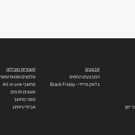
מבצעים
קטגוריות מובילות
המבצעים החמים
טלפונים וסמארטפוני
בלאק פריידי - Black Friday
מחשבי All in one
שעונים חכמים
מסכי מחשב
ר ישן
אביזרי גיימינג