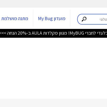
מועדון My Bug
מתנה מושלמת
די לחברי MyBUG! מגוון מקלדות AULA ב-20% הנחה >>>