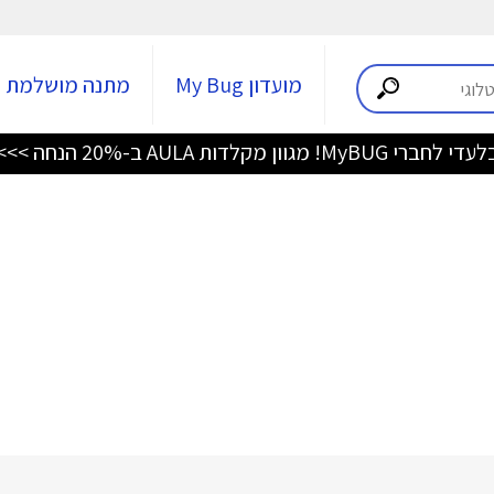
מועדון My Bug
מתנה מושלמת
די לחברי MyBUG! מגוון מקלדות AULA ב-20% הנחה >>>