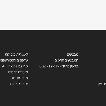
מבצעים
קטגוריות מובילות
המבצעים החמים
טלפונים וסמארטפוני
בלאק פריידי - Black Friday
מחשבי All in one
שעונים חכמים
מסכי מחשב
ר ישן
אביזרי גיימינג