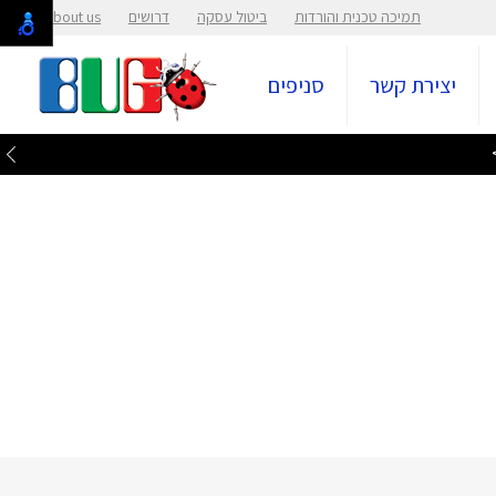
תמיכה טכנית והורדות
ביטול עסקה
דרושים
About us
יצירת קשר
סניפים