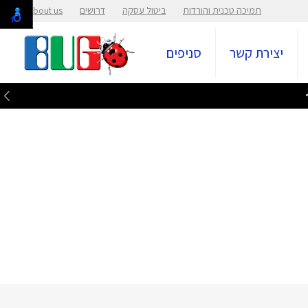
תמיכה טכנית והורדות
ביטול עסקה
דרושים
About us
יצירת קשר
סניפים