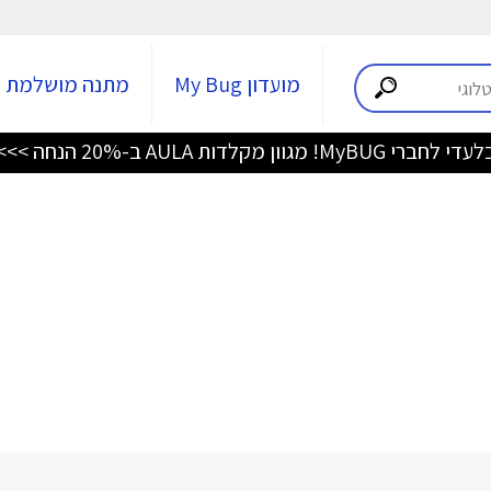
מועדון My Bug
מתנה מושלמת
די לחברי MyBUG! מגוון מקלדות AULA ב-20% הנחה >>>