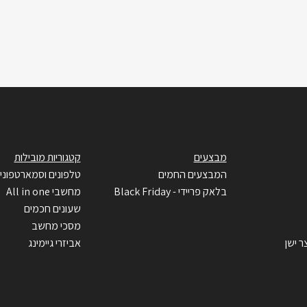
מבצעים
קטגוריות מובילות
המבצעים החמים
טלפונים וסמארטפוני
בלאק פריידי - Black Friday
מחשבי All in one
שעונים חכמים
מסכי מחשב
ר ישן
אביזרי גיימינג