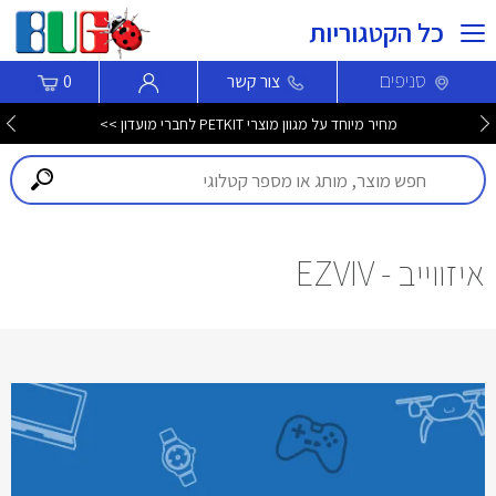
כל הקטגוריות
סניפים
צור קשר
0
מחיר מיוחד על מגוון מוצרי PETKIT לחברי מועדון >>
איזווייב - EZVIV