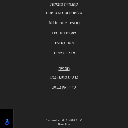
קטגוריות מובילות
טלפונים וסמארטפונים
מחשבי All in one
שעונים חכמים
מסכי מחשב
אביזרי גיימינג
נוספים
כרטיס מתנה באג
טרייד אין בבאג
בנייה ותפעול: Blacknet.co.il
llms file