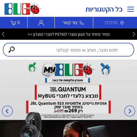
כל הקטגוריות
סניפים
צור קשר
0
מחיר מיוחד על מגוון מוצרי PETKIT לחברי מועדון >>