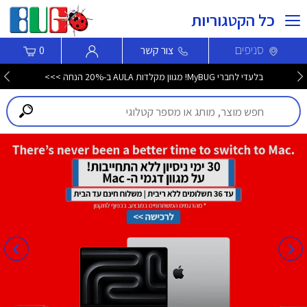
כל הקטגוריות
סניפים
צור קשר
0
בלעדי לחברי MyBUG! מגוון מקלדות AULA ב-20% הנחה >>>