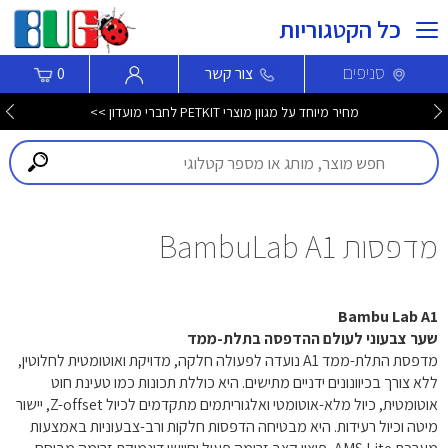
כל הקטגוריות
סניפים
צור קשר
0
מחיר מיוחד על מגוון מוצרי PETKIT לחברי מועדון >>
מדפסות BambuLab A1
Bambu Lab A1
שער צבעוני לעולם ההדפסה בתלת-ממד
מדפסת התלת-ממד A1 נועדה לפעולה חלקה, מדויקת ואוטומטית לחלוטין,
ללא צורך בכיוונונים ידניים מתישים. היא כוללת תכונות כמו טעינת חוט
אוטומטית, כיול מלא-אוטומטי ואלגוריתמים מתקדמים לכיול Z-offset, יישור
מיטה וכיול רעידות. היא מבטיחה הדפסות חלקות ורב-צבעוניות באמצעות