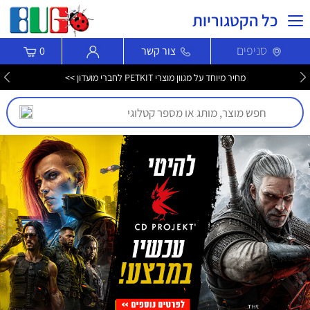
כל הקטגוריות
סניפים
צור קשר
0
מחיר מיוחד על מגוון מוצרי PETKIT לחברי מועדון >>