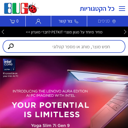
כל הקטגוריות
סניפים
צור קשר
0
מחיר מיוחד על מגוון מוצרי PETKIT לחברי מועדון >>