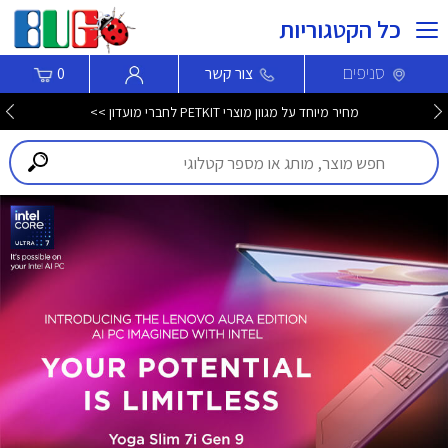
כל הקטגוריות
סניפים
צור קשר
0
מחיר מיוחד על מגוון מוצרי PETKIT לחברי מועדון >>