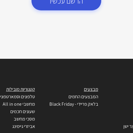
הרשם עכשיו
מבצעים
קטגוריות מובילות
המבצעים החמים
טלפונים וסמארטפוני
בלאק פריידי - Black Friday
מחשבי All in one
שעונים חכמים
מסכי מחשב
ר ישן
אביזרי גיימינג