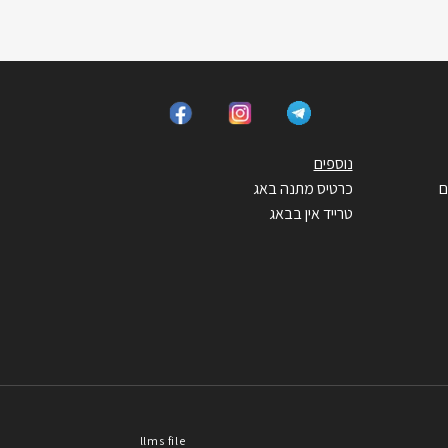
נוספים
ם
כרטיס מתנה באג
טרייד אין בבאג
llms file