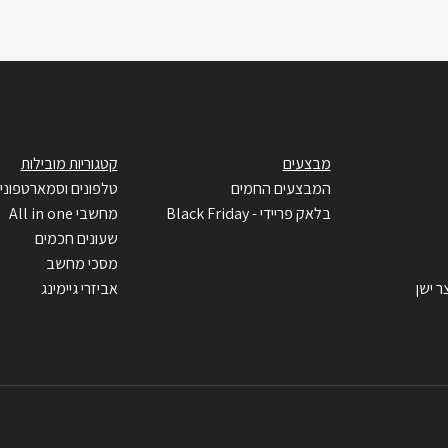
מבצעים
קטגוריות מובילות
המבצעים החמים
טלפונים וסמארטפוני
בלאק פריידי - Black Friday
מחשבי All in one
שעונים חכמים
מסכי מחשב
ר ישן
אביזרי גיימינג