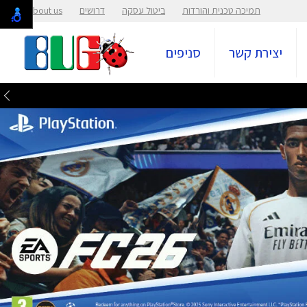
תמיכה טכנית והורדות
ביטול עסקה
דרושים
About us
יצירת קשר
סניפים