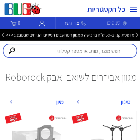
כל הקטגוריות
סניפים
צור קשר
0
בלעדי לחברי MyBUG! מגוון מקלדות AULA ב-20% הנחה >>>
מגוון אביזרים לשואבי אבק Roborock
סינון
מיון