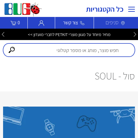
כל הקטגוריות
סניפים
צור קשר
0
מחיר מיוחד על מגוון מוצרי PETKIT לחברי מועדון >>
סול - SOUL