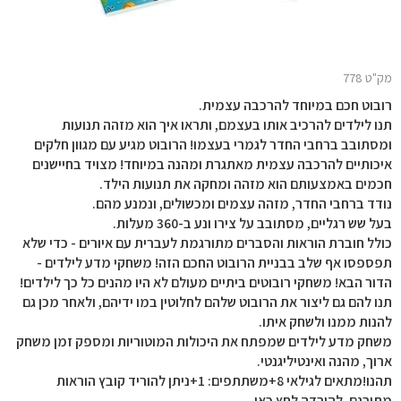
מק"ט 778
רובוט חכם במיוחד להרכבה עצמית.
תנו לילדים להרכיב אותו בעצמם, ותראו איך הוא מזהה תנועות
ומסתובב ברחבי החדר לגמרי בעצמו! הרובוט מגיע עם מגוון חלקים
איכותיים להרכבה עצמית מאתגרת ומהנה במיוחד! מצויד בחיישנים
חכמים באמצעותם הוא מזהה ומחקה את תנועות הילד.
נודד ברחבי החדר, מזהה עצמים ומכשולים, ונמנע מהם.
בעל שש רגליים, מסתובב על צירו ונע ב-360 מעלות.
כולל חוברת הוראות והסברים מתורגמת לעברית עם איורים - כדי שלא
תפספסו אף שלב בבניית הרובוט החכם הזה! משחקי מדע לילדים -
הדור הבא! משחקי רובוטים ביתיים מעולם לא היו מהנים כל כך לילדים!
תנו להם גם ליצור את הרובוט שלהם לחלוטין במו ידיהם, ולאחר מכן גם
להנות ממנו ולשחק איתו.
משחק מדע לילדים שמפתח את היכולות המוטוריות ומספק זמן משחק
ארוך, מהנה ואינטיליגנטי.
תהנו!מתאים לגילאי 8+משתתפים: 1+ניתן להוריד קובץ הוראות
מתורגם, להורדה לחץ כאן