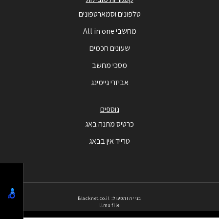
טלפונים וסמארטפונים
מחשבי All in one
שעונים חכמים
מסכי מחשב
אביזרי גיימינג
נוספים
כרטיס מתנה באג
טרייד אין בבאג
בנייה ותפעול: Blacknet.co.il
llms file