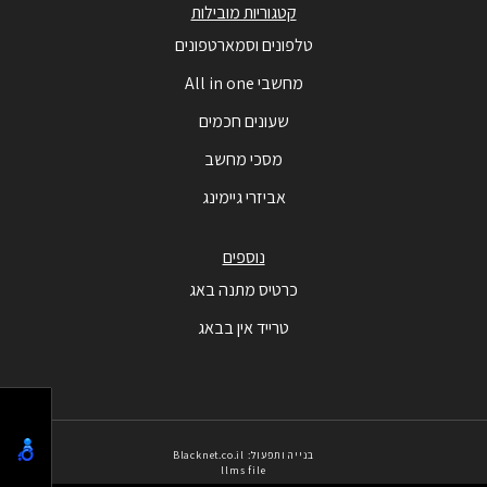
קטגוריות מובילות
טלפונים וסמארטפונים
מחשבי All in one
שעונים חכמים
מסכי מחשב
אביזרי גיימינג
נוספים
כרטיס מתנה באג
טרייד אין בבאג
בנייה ותפעול: Blacknet.co.il
llms file