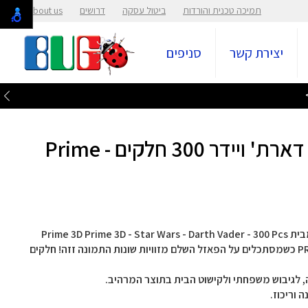
תמיכה טכנית והורדות
ביטול עסקה
דרושים
About us
יצירת קשר
סניפים
פאזל 3D - מלחמת הכוכבים דארת' ויידר 300 חלקים - Prime
פאזל 3D - מלחמת הכוכבים דארת' ויידר 300 חלקים מבית Prime 3D Prime 3D - Star Wars - Darth Vader - 300 Pcs
פאזל ייחודי ותלת מימדי של 300 חלקים מבית PRIME 3D כשמסתכלים על הפאזל השלם מזוויות שונות התמונה זזה! חלקים
 לגיבוש משפחתי ולקישוט הבית בתוצר המרהיב.
 וריכוז.