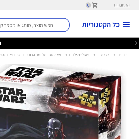
התחברות
0
כל הקטגוריות
בלע
דף הבית
>
צעצועים
>
פאזלים לילדים
>
פאזל 3D - מלחמת הכוכבים דארת' ויידר 300 חלקים - Prime 3D - Foxmind