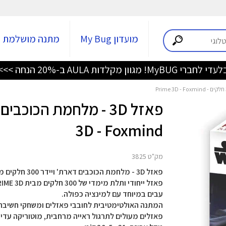
מועדון My Bug
מתנה מושלמת
די לחברי MyBUG! מגוון מקלדות AULA ב-20% הנחה >>>
3D - Foxmind
מק"ט 3825
עבים במיוחד עם למינציה כפולה.
המתנה האולטימטיבית לחובבי פאזלים ומשחקי חשיבה,
פאזלים מעולים לתרגול ראייה מרחבית, מוטוריקה עדינה