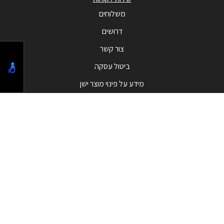
משלוחים
דרושים
צור קשר
ביטול עסקה
מידע על פינוי מוצר ישן
מבצעים
המבצעים החמים
בלאק פריידי - Black Friday
קטגוריות מובילות
טלפונים וסמארטפונים
מחשבי All in one
שעונים חכמים