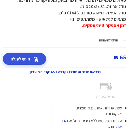
פאזלים מעולים לתרגול ראייה מרחבית, מוטוריקה עדינה וריכוז.
גודל אריזה: 31 20x5xס’מ.
גודל הפאזל כשהוא מורכב: 46×61 ס'מ.
מתאים לגילאי 6+ משתתפים: 1+
זמן אספקה 5 ימי עסקים.
הוסף להשוואה
65 ₪
הוסף לעגלה
ברכישת מוצר זה תוכלו לקבל עד 65 נקודות מועדון!
קנייה בטוחה
שנת אחריות אחת עבור מוצרים
אלקטרוניים
עד 18 תשלומים ללא ריבית.
החל מ-
3.61
₪
לחודש.