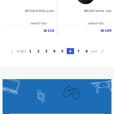
עכבר אלחוטי MD200
תיק גב BP1501G ROG
הוסף להשוואה
הוסף להשוואה
110 ₪
149 ₪
1
2
3
4
5
6
7
8
הבא
הקודם