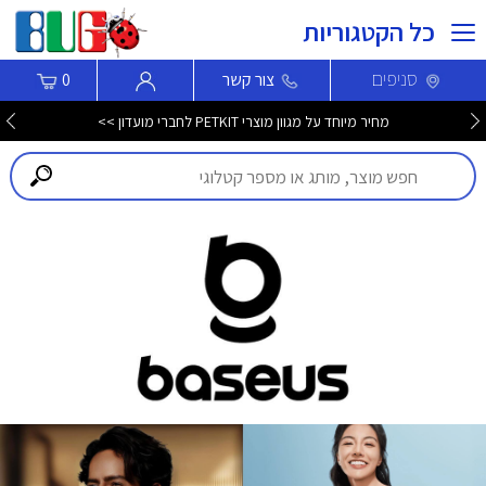
כל הקטגוריות
סניפים
צור קשר
0
מחיר מיוחד על מגוון מוצרי PETKIT לחברי מועדון >>