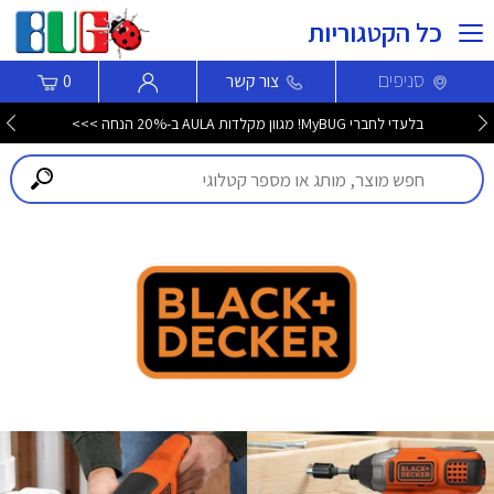
כל הקטגוריות
סניפים
צור קשר
0
בלעדי לחברי MyBUG! מגוון מקלדות AULA ב-20% הנחה >>>