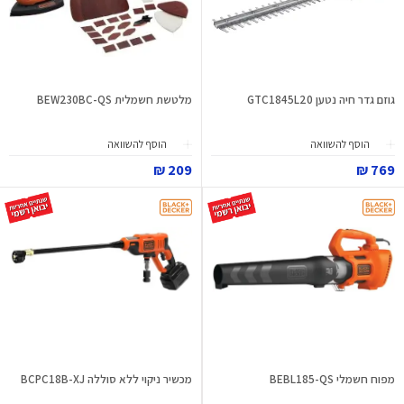
גוזם גדר חיה נטען GTC1845L20
מלטשת חשמלית BEW230BC-QS
הוסף להשוואה
הוסף להשוואה
209 ₪
769 ₪
מפוח חשמלי BEBL185-QS
מכשיר ניקוי ללא סוללה BCPC18B-XJ