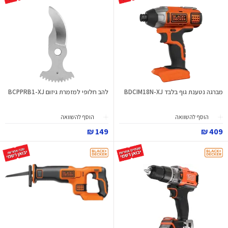
מברגה נטענת גוף בלבד BDCIM18N-XJ
להב חלופי למזמרת גיזום BCPPRB1-XJ
הוסף להשוואה
הוסף להשוואה
149 ₪
409 ₪