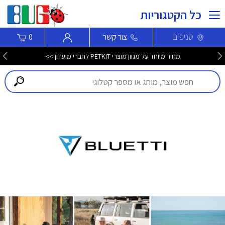
כל הקטגוריות
סניפים
צור קשר
0
מחיר מיוחד על מגוון מוצרי PETKIT לחברי מועדון >>