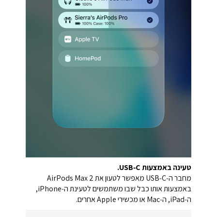
טעינה באמצעות ‎USB‑C‎.
מחבר ה‑USB‑C מאפשר לטעון את ‎AirPods Max 2‎
באמצעות אותו כבל שבו משתמשים לטעינת ה‑iPhone,
ה‑iPad, ה‑Mac או מכשירי Apple אחרים.