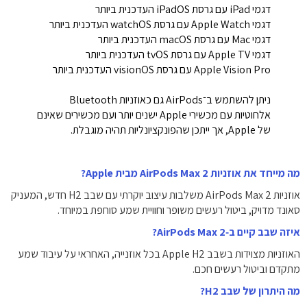
דגמי iPad עם גרסת iPadOS העדכנית ביותר
דגמי Apple Watch עם גרסת watchOS העדכנית ביותר
דגמי Mac עם גרסת macOS העדכנית ביותר
דגמי Apple TV עם גרסת tvOS העדכנית ביותר
Apple Vision Pro עם גרסת visionOS העדכנית ביותר
ניתן להשתמש ב־AirPods גם כאוזניות Bluetooth
אלחוטיות עם מכשירי Apple ישנים יותר ועם מכשירים שאינם
של Apple, אך ייתכן שהפונקציונליות תהיה מוגבלת.
מה מייחד את אוזניות AirPods Max 2 מבית Apple?
אוזניות AirPods Max 2 משלבות עיצוב יוקרתי עם שבב H2 חדש, המעניק
סאונד מדויק, ביטול רעשים משופר וחוויית שמע סוחפת במיוחד.
איזה שבב קיים ב‑AirPods Max 2?
האוזניות מצוידות בשבב Apple H2 בכל אוזנייה, האחראי על עיבוד שמע
מתקדם וביטול רעשים חכם.
מה היתרון של שבב H2?