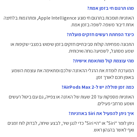
מהו תרגום חי בזמן אמת?
האוזניות תומכות בתרגום חי מונע Apple Intelligence, ומתרגמות בלחיצה
אחת דיבור משפה לשפה בזמן אמת.
כיצד הפחתת רעשים חזקים פועלת?
התכונה מפחיתה קולות סביבתיים חזקים בזמן שימוש במצבי שקיפות או
שמע מסתגל, לשמיעה נוחה ואיכותית.
מהי עוצמת קול מותאמת אישית?
המערכת לומדת את הרגלי ההאזנה שלכם ומתאימה את עוצמת השמע
באופן חכם לאורך זמן.
כמה זמן סוללה יש ל‑AirPods Max 2?
האוזניות מספקות עד 20 שעות של האזנה או צפייה, גם עם ביטול רעשים
ושמע מרחבי פעילים.
איך ניתן להפעיל את Siri באוזניות?
ניתן לומר “Siri” או “היי Siri” כדי לנגן שיר, לבצע שיחה, לבדוק לוח זמנים
ואף לאשר בהנהון ראש.