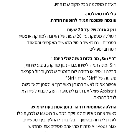
האזנה מושלמת בכל מקום שבו תהיו.
קלילות מושלמת.
עוצמה שמוכנה תמיד להופעה חוזרת.
זמן האזנה של עד 20 שעות
הסוללה מספקת עד 20 שעות של האזנה למוזיקה או צפייה
בסרטים – גם כאשר ביטול הרעשים האקטיבי והסאונד
המרחבי פעילים.
“היי Siri, מה בלוח השנה שלי היום?”
Siri זמינה תמיד לשירותכם – ניגון מוזיקה, ביצוע שיחות,
קבלת ניווטים או בדיקת לוח הזמנים שלכם, והכול בקריאה
פשוטה של “Siri” או “היי Siri.”
אפשר אפילו לאשר בהנהון ראש “כן” או לסמן “לא” כשה
Assistnt שואל אם תרצו לשמוע הודעה, לענות לשיחה או
לנהל התראה.
החלפה אוטומטית וזיהוי בזמן אמת בעת שימוש.
כאשר אתם מאזינים למוזיקה במחשב ה‑Mac שלכם, תוכלו
לענות לשיחה באייפון — בלי צורך להחליף בין המכשירים.
AirPods Max מזהות מתי אתם מסירים אותן מהראש