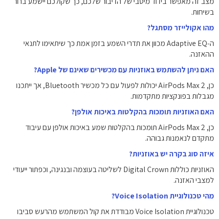
מצב זה מאפשר בידוד מיטבי של הדיבור שלכם, כך שקולכם יישמע ברור
בשיחות.
מהו אקולייזר מסתגל?
ה‑Adaptive EQ מכוון את תדרי השמע בזמן אמת כך שיתאימו לתנאי
ההאזנה.
האם ניתן להשתמש באוזניות עם מכשירים שאינם של Apple?
כן, AirPods Max 2 יכולות לפעול עם כל מכשיר Bluetooth, אך ייתכנו
מגבלות בפונקציות מתקדמות.
האם האוזניות תומכות בהקלטות באיכות אולפן?
כן, AirPods Max 2 תומכות בהקלטות שמע באיכות אולפן עם עיבוד
מתקדם לנאמנות גבוהה.
איזה סוג בקרה יש באוזניות?
האוזניות כוללות Digital Crown לשליטה בעוצמה ובנגינה, וכפתור ייעודי
למצבי האזנה.
מהי טכנולוגיית Voice Isolation?
טכנולוגיית Voice Isolation מבודדת את קול המשתמש מהרעש סביבו