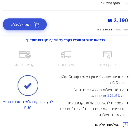
הוסף להשוואה
2,190 ₪
הוסף לעגלה
מחיר באילת:
1,855.93 ₪
ברכישת מוצר זה תוכלו לקבל עד 2,190 נקודות מועדון!
יבואן רשמי
משלוח חינם
קנייה בטוחה
אחריות: שנה ע"י יבואן רשמי : iConGroup
/ C-Data
עד 18 תשלומים ללא ריבית.
החל
מ-
121.66 ₪
לחודש.
לחץ
לבדיקת מלאי המוצר בסניפי
אפשרות לתשלום בהוראת קבע באתר
BUG
ובסניפים באמצעות חברת "בלנדר". פרטים
בעמוד התשלום.
שאל אותנו על מוצר זה