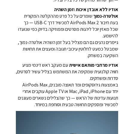
אודיו ללא אובדן איכות
ו
זמן השהיה
אולטרה‑נמוך
שומרים על כל פרט מההקלטה המקורית
בעת חיבור AirPods Max 2 למכשיר דרך USB‑C — כך
שכל מאזין יוכל ליהנות מסרטים וממוזיקה בדיוק כפי שנועדו
להישמע.
גיימרים נהנים גם הם מצליל בעל זמן השהיה אולטרה‑נמוך,
שמבטל כמעט לחלוטין עיכובי תגובה ומעצים את תחושת
השקיעה במשחק.
אודיו מרחבי מותאם אישית
עם מעקב ראש דינמי מציע
חוויה קולנועית שמקיפה את המשתמש בצליל עשיר לסרטים,
סדרות ומשחקים.
באמצעות גירוסקופים ומד תאוצה מובנים, ‏AirPods Max
יחד עם ‏iPhone, ‏iPad, ‏Mac או ‏Apple TV עוקבים אחרי
תנועות עדינות של הראש — כך שהצלילים נשארים מעוגנים
למכשיר ומספקים תחושה טבעית וסוחפת במיוחד.