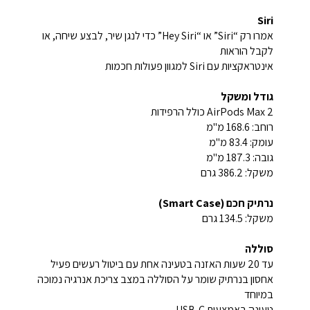
Siri
אמרו רק “Siri” או “Hey Siri” כדי לנגן שיר, לבצע שיחה, או
לקבל הוראות
אינטראקציות עם Siri למגוון פעולות חכמות
גודל ומשקל
AirPods Max 2 כולל הרפידות
רוחב: 168.6 מ"מ
עומק: 83.4 מ"מ
גובה: 187.3 מ"מ
משקל: 386.2 גרם
נרתיק חכם (Smart Case)
משקל: 134.5 גרם
סוללה
עד 20 שעות האזנה בטעינה אחת עם ביטול רעשים פעיל
אחסון בנרתיק שומר על הסוללה במצב צריכת אנרגיה נמוכה
במיוחד
טעינה באמצעות USB‑C