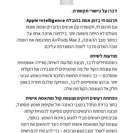
דברו על כישורי תקשורת.
תרגום חי בזמן אמת בהובלת Apple Intelligence
עם תרגום חי, תקשורת עם אנשים הדוברים שפות שונות
מעולם לא הייתה פשוטה יותר. בלחיצה ארוכה אחת על
כפתור מצב ההאזנה, AirPods Max 2 מתרגמות את השפה
שבה האדם מדבר לשפה המועדפת עליכם.
מודעות לשיחה
כשמתחילים לדבר, תכונת מודעות לשיחה מורידה אוטומטית
את עוצמת הקול של מה שמאזינים לו ומגבירה את הקולות
שמולכם — כך נשמרת תחושת החיבור והשיח נשמע טבעי
יותר. וברגע שמסיימים לדבר, המוזיקה שלכם חוזרת באופן
חלק אל העוצמה הקודמת שלה.
הפחתת רעשים חזקים ועוצמת קול מותאמת אישית
בתור ברירת מחדל במצבי האזנה של שקיפות ושמע מסתגל,
תכונת הפחתת הרעשים החזקים מסייעת להפחית קולות
סביבתיים רועשים מבלי לפגוע באיכות השמע. בנוסף,
עוצמת קול מותאמת אישית לומדת כיצד להתאים את רמת
השמע לאורך זמן במגוון סביבות – כדי להבטיח לכם חוויית