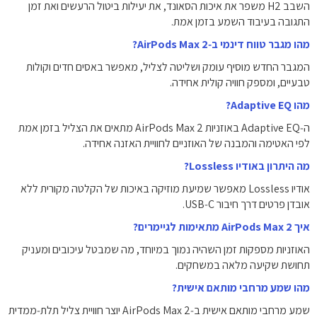
השבב H2 משפר את איכות הסאונד, את יעילות ביטול הרעשים ואת זמן
התגובה בעיבוד השמע בזמן אמת.
מהו מגבר טווח דינמי ב‑AirPods Max 2?
המגבר החדש מוסיף עומק ושליטה לצליל, מאפשר באסים חדים וקולות
טבעיים, ומספק חוויה קולית אחידה.
מהו Adaptive EQ?
ה‑Adaptive EQ באוזניות AirPods Max 2 מתאים את הצליל בזמן אמת
לפי האטימה והמבנה של האוזניים לחוויית האזנה אחידה.
מה היתרון באודיו Lossless?
אודיו Lossless מאפשר שמיעת מוזיקה באיכות של הקלטה מקורית ללא
אובדן פרטים דרך חיבור USB‑C.
איך AirPods Max 2 מתאימות לגיימרים?
האוזניות מספקות זמן השהיה נמוך במיוחד, מה שמבטל עיכובים ומעניק
תחושת שקיעה מלאה במשחקים.
מהו שמע מרחבי מותאם אישית?
שמע מרחבי מותאם אישית ב‑AirPods Max 2 יוצר חוויית צליל תלת‑ממדית