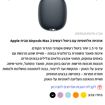
מק"ט 195951039176
אוזניות אלחוטיות עם ביטול רעשים Airpods Max 2 מבית Apple
עד פי 1.5 יותר ביטול רעשים אקטיבי מהדור הקודם.
איכות סאונד משופרת ברזולוציה גבוהה – חוויית שמע מרגשת עם
באסים עמוקים, תחומי אמצע מלאים וצלילים גבוהים חדים.
תכונות חכמות חדשות: תרגום בזמן אמת, סאונד מסתגל, וזיהוי שיחה.
עיצוב על‑האוזן – מהקשת ועד לריפוד, נבנה להתאמה מושלמת ולנוחות
חסרת תחרות – בחמישה צבעים תוססים.
חוויית ההאזנה העליונה לאוזניות על‑האוזן.
לקבלת הטבות ושדרוגים לחצו כאן
בחרו צבע