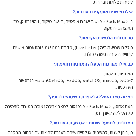
לשיחות צלולות וברורות.
אילו חיישנים מותקנים באוזניות?
ב‑AirPods Max 2 יש חיישנים אופטיים, חיישני מיקום, זיהוי נרתיק, מד
תאוצה וג’ירוסקופ.
מה תכונות הנגישות הקיימות?
כוללות שמיעה חיה (Live Listen), מדידת רמת שמע והתאמות אישיות
לחוויית האזנה נגישה לכולם.
עם אילו מערכות הפעלה האוזניות תואמות?
האוזניות תואמות
ל‑iOS, iPadOS, watchOS, macOS, tvOS ו‑visionOS בגרסאות
העדכניות.
באיזה מצב הסוללה נשמרת בשימוש בנרתיק?
בעת אחסון, AirPods Max 2 נכנסות למצב צריכה נמוכה במיוחד לשמירה
על הסוללה לאורך זמן.
האם ניתן לתפעל שיחות באמצעות האוזניות?
כן, ניתן לענות, להשתיק או לסיים שיחה בעזרת לחיצות על כפתורי הבקרה