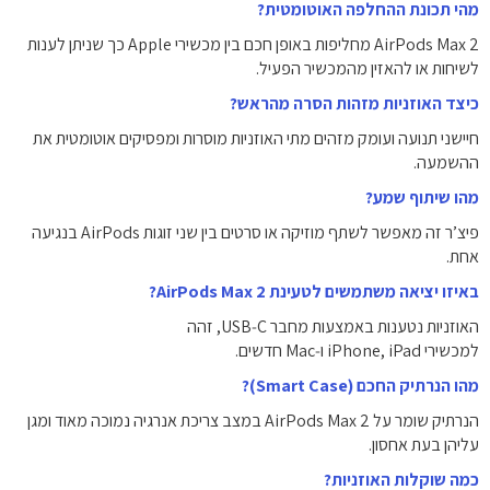
מהי תכונת ההחלפה האוטומטית?
AirPods Max 2 מחליפות באופן חכם בין מכשירי Apple כך שניתן לענות
לשיחות או להאזין מהמכשיר הפעיל.
כיצד האוזניות מזהות הסרה מהראש?
חיישני תנועה ועומק מזהים מתי האוזניות מוסרות ומפסיקים אוטומטית את
ההשמעה.
מהו שיתוף שמע?
פיצ’ר זה מאפשר לשתף מוזיקה או סרטים בין שני זוגות AirPods בנגיעה
אחת.
באיזו יציאה משתמשים לטעינת AirPods Max 2?
האוזניות נטענות באמצעות מחבר USB‑C, זהה
למכשירי iPhone, iPad ו‑Mac חדשים.
מהו הנרתיק החכם (Smart Case)?
הנרתיק שומר על AirPods Max 2 במצב צריכת אנרגיה נמוכה מאוד ומגן
עליהן בעת אחסון.
כמה שוקלות האוזניות?