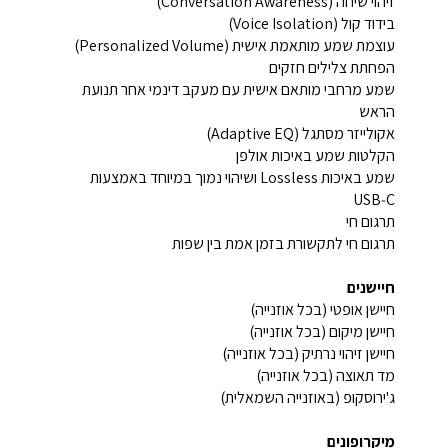
זיהוי שיחה (Conversation Awareness)
בידוד קול (Voice Isolation)
עוצמת שמע מותאמת אישית (Personalized Volume)
הפחתת צלילים חזקים
שמע מרחבי מותאם אישית עם מעקב דינמי אחר תנועת
הראש
אקולייזר מסתגל (Adaptive EQ)
הקלטות שמע באיכות אולפן
שמע באיכות Lossless ושיהוי נמוך במיוחד באמצעות
USB‑C
תרגום חי
תרגום חי לתקשורת בזמן אמת בין שפות
חיישנים
חיישן אופטי (בכל אוזנייה)
חיישן מיקום (בכל אוזנייה)
חיישן זיהוי נרתיק (בכל אוזנייה)
מד תאוצה (בכל אוזנייה)
ג'ירוסקופ (באוזנייה השמאלית)
מיקרופונים