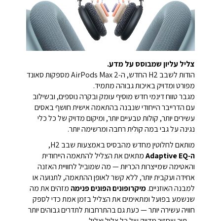
צליל עליון שמבוסס על מדע.
הודות לשבב H2 החדש, ה‑AirPods Max 2 מספקות סאונד
מפורט ומדויק באיכות גבוהה מתמיד.
מגבר טווח דינמי חדש מוסיף עומק ובקרה נוספים, ובשילוב
עם הדרייבר הייחודי שנבנה בהתאמה אישית חושף באסים
עשירים יותר, קולות טבעיים יותר, ומיקום מדויק של כל כלי
נגינה על גבי במה קולית רחבה ומרשימה יותר.
מותאם לחלוטין מחדש מהבסיס באמצעות שבב H2,
ה‑Adaptive EQ
מתאים את הצליל להתאמה הייחודית
והאטימה שמייצרות הכריות — מה שמוביל לחוויית האזנה
אחידה ועקבית יותר, ללא קשר לאופן ההתאמה, לתנועה או
למבנה האוזניים.
מיקרופונים הפונים פנימה
מזהים את מה
שנשמע בפועל ומתאימים את הצליל בזמן אמת כדי לספק
חוויה עשירה יותר — כעת גם בהתרחבות לתדרים גבוהים יותר
— תוך שחזור מדויק של כל צליל וצליל.