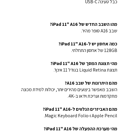
כבל טעינה USB-C
מהו השבב החדש של iPad 11" A16?
שבב A16 סופר מהיר.
כמה אחסון יש ל-iPad 11" A16?
128GB של אחסון התחלתי.
מהי תצוגת המסך של iPad 11" A16?
תצוגת Liquid Retina בגודל 11 אינץ'.
מהם היתרונות של שבב A16?
השבב מאפשר ביצועים מהירים יותר, יכולות למידת מכונה
מתקדמות ועריכת וידאו ב-4K.
מהם האביזרים הנלווים ל-iPad 11" A16?
Apple Pencil ו-Magic Keyboard Folio.
מהי מערכת ההפעלה של iPad 11" A16?