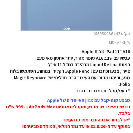
מק"ט 195950086447
MD4A4KN/A
iPad 11" A16 מבית Apple
עכשיו עם שבב A16 סופר מהיר, יותר אחסון מאי פעם.
תצוגת Liquid Retina מרהיבה בגודל 11 אינץ'.
ציירו, צבעו וכתבו עם Apple Pencil. הקלידו בנוחות, השתמשו בלוח
מגע, ותיהנו מתוכן עם העיצוב הרב-תכליתי של Magic Keyboard
Folio.
* העט/מקלדת נמכרים בנפרד
מבצע קנה-קבל עם מגוון האייפדים של Apple
רוכשים אייפד שבמבצע ומקבלים אוזניות AirPods Max ב-999 ש"ח
בלבד.
*יש לבחור את ההטבה ממרכז העמוד
בתוקף עד ה-31.8.26 או עד גמר המלאי, המוקדם מביניהם!