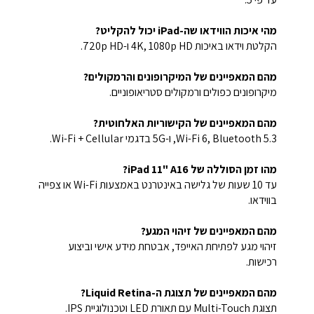
מהי איכות הווידאו שה-iPad יכול להקליט?
הקלטת וידאו באיכות 4K, 1080p HD ו-720p HD.
מהם המאפיינים של המיקרופונים והרמקולים?
מיקרופונים כפולים ורמקולים סטריאופוניים.
מהם המאפיינים של הקישוריות האלחוטית?
Wi-Fi 6, Bluetooth 5.3, ו-5G בדגמי Wi-Fi + Cellular.
מהו זמן הסוללה של iPad 11" A16?
עד 10 שעות של גלישה באינטרנט באמצעות Wi-Fi או צפייה
בווידאו.
מהם המאפיינים של זיהוי המגע?
זיהוי מגע לפתיחת האייפד, אבטחת מידע אישי וביצוע
רכישות.
מהם המאפיינים של תצוגת ה-Liquid Retina?
תצוגת Multi-Touch עם תאורת LED וטכנולוגיית IPS.