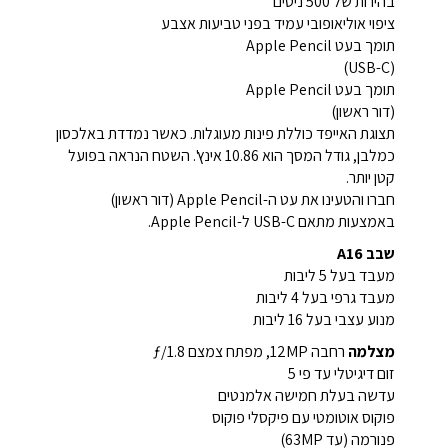
בהירות של 500 ניטים
ציפוי אוליאופובי עמיד בפני טביעות אצבע
תומך בעט Apple Pencil
(USB-C)
תומך בעט Apple Pencil
(דור ראשון)
תצוגת האייפד כוללת פינות מעוגלות. כאשר נמדדת באלכסון
כמלבן, גודל המסך הוא 10.86 אינץ'. השטח הנראה בפועל
קטן יותר.
חברו והטעינו את עט ה-Apple Pencil (דור ראשון)
באמצעות מתאם USB-C ל-Apple Pencil.
שבב A16
מעבד בעל 5 ליבות
מעבד גרפי בעל 4 ליבות
מנוע עצבי בעל 16 ליבות
מצלמה
רחבה 12MP, מפתח צמצם ƒ/1.8
זום דיגיטלי עד פי 5
עדשה בעלת חמישה אלמנטים
פוקוס אוטומטי עם פיקסלי פוקוס
פנורמה (עד 63MP)