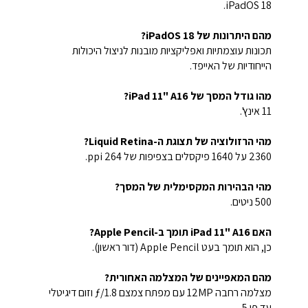
iPadOS 18.
מהם היתרונות של iPadOS 18?
תכונות עוצמתיות ואפליקציות מובנות לניצול היכולות
הייחודיות של האייפד.
מהו גודל המסך של iPad 11" A16?
11 אינץ'.
מהי הרזולוציה של תצוגת ה-Liquid Retina?
2360 על 1640 פיקסלים בצפיפות של 264 ppi.
מהי הבהירות המקסימלית של המסך?
500 ניטים.
האם iPad 11" A16 תומך ב-Apple Pencil?
כן, הוא תומך בעט Apple Pencil (דור ראשון).
מהם המאפיינים של המצלמה האחורית?
מצלמה רחבה 12MP עם מפתח צמצם ƒ/1.8 וזום דיגיטלי
עד פי 5.