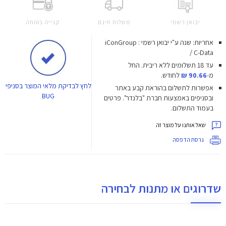
יבואן רשמי
משלוח חינם
קנייה בטוחה
אחריות: שנה ע"י יבואן רשמי : iConGroup
/ C-Data
עד 18 תשלומים ללא ריבית.
החל
מ-
90.66 ₪
לחודש.
לחץ
לבדיקת מלאי המוצר בסניפי
אפשרות לתשלום בהוראת קבע באתר
BUG
ובסניפים באמצעות חברת "בלנדר". פרטים
בעמוד התשלום.
שאל אותנו על מוצר זה
גרסת הדפסה
שדרוגים או מתנות לבחירה