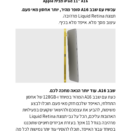
iPad 11" A16 מבית Apple
עכשיו עם שבב A16 סופר מהיר, יותר אחסון מאי פעם.
תצוגת Liquid Retina מרהיבה.
עיצוב מסך מלא. אייפד מלא בכיף.
שבב A16. עוד יותר הנאה מחכה לכם.
כעת עם שבב A16 המהיר במיוחד ו-128GB של אחסון
התחלתי, האייפד שלכם חזק מאי פעם. תוכלו לבצע
משימות, להביע את עצמכם ולהישאר שקועים בפעילויות
האהובות עליכם, הכל על גבי תצוגת Liquid Retina
מרהיבה בגודל 11 אינץ'. בעזרת אביזרים חיוניים שתוכננו
במיוחד עבור האייפד, תוכלו להוסיף עוד יותר גמישות לכל מה