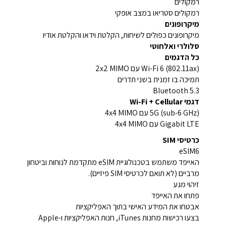
רמקולים
רמקולים סטריאו במצב אופקי
מיקרופונים
מיקרופונים כפולים לשיחות, הקלטת וידאו והקלטת אודיו
סלולרי ואלחוטי
כל הדגמים
Wi-Fi 6 (802.11ax) עם 2x2 MIMO
תמיכה בו זמנית בשני תדרים
Bluetooth 5.3
דגמי Wi-Fi + Cellular
5G (sub-6 GHz) עם 4x4 MIMO
Gigabit LTE עם 4x4 MIMO
כרטיסי SIM
eSIM6
האייפד משתמש בטכנולוגיית eSIM מתקדמת לנוחות וביטחון
מרביים (לא תואם לכרטיסי SIM פיזיים).
זיהוי מגע
פתחו את האייפד
אבטחו את המידע האישי בתוך האפליקציות
בצעו רכישות מחנות iTunes, חנות האפליקציות ו-Apple