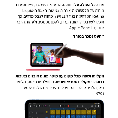
צרו ככל העולה על רוחכם.
הביעו את עצמכם, ציירו וסיעורו
מוחות על פלטפורמה יצירתית וגמישה. תצוגת ה-Liquid
Retina המדהימה בגודל 11 אינץ' מהווה קנבס מרהיב. כך
תוכלו לשרבט, לרשום הערות, לסמן מסמכים ולעשות הרבה
יותר עם Apple Pencil.
* העט נמכר בנפרד
הקליטו ושפרו מכל מקום עם מיקרופונים מובנים באיכות
גבוהה ורמקולים סטריאופוניים.
התחילו פודקאסט, הלחינו
ביט, הלחינו סרט — הפרויקטים היצירתיים שלכם ישמעו
נפלא.