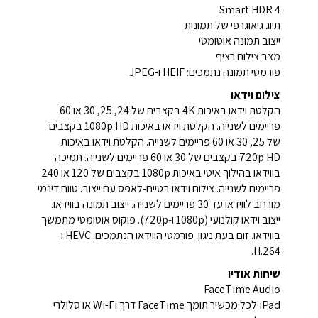
Smart HDR 4
תיוג גיאוגרפי של תמונות
ייצוב תמונה אוטומטי
מצב צילום רציף
פורמטי תמונה נתמכים: HEIF ו-JPEG
צילום וידאו
הקלטת וידאו באיכות 4K בקצבים של 24, 25, 30 או 60
פריימים לשנייה. הקלטת וידאו באיכות 1080p HD בקצבים
של 25, 30 או 60 פריימים לשנייה. הקלטת וידאו באיכות
720p HD בקצבים של 30 או 60 פריימים לשנייה. תמיכה
בווידאו בהילוך איטי באיכות 1080p בקצבים של 120 או 240
פריימים לשנייה. צילום וידאו בטיים-לאפס עם ייצוב. טווח דינמי
מורחב לווידאו עד 30 פריימים לשנייה. ייצוב תמונה בווידאו.
ייצוב וידאו קולנועי (1080p ו-720p). פוקוס אוטומטי מתמשך
בווידאו. זום בעת ניגון. פורמטי הווידאו הנתמכים: HEVC ו-
H.264.
שיחות אודיו
FaceTime Audio
iPad לכל מכשיר תומך FaceTime דרך Wi-Fi או סלולרי