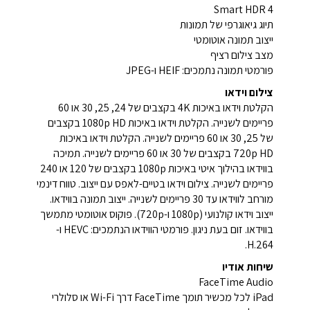
Smart HDR 4
תיוג גיאוגרפי של תמונות
ייצוב תמונה אוטומטי
מצב צילום רציף
פורמטי תמונה נתמכים: HEIF ו-JPEG
צילום וידאו
הקלטת וידאו באיכות 4K בקצבים של 24, 25, 30 או 60
פריימים לשנייה. הקלטת וידאו באיכות 1080p HD בקצבים
של 25, 30 או 60 פריימים לשנייה. הקלטת וידאו באיכות
720p HD בקצבים של 30 או 60 פריימים לשנייה. תמיכה
בווידאו בהילוך איטי באיכות 1080p בקצבים של 120 או 240
פריימים לשנייה. צילום וידאו בטיים-לאפס עם ייצוב. טווח דינמי
מורחב לווידאו עד 30 פריימים לשנייה. ייצוב תמונה בווידאו.
ייצוב וידאו קולנועי (1080p ו-720p). פוקוס אוטומטי מתמשך
בווידאו. זום בעת ניגון. פורמטי הווידאו הנתמכים: HEVC ו-
H.264.
שיחות אודיו
FaceTime Audio
iPad לכל מכשיר תומך FaceTime דרך Wi-Fi או סלולרי