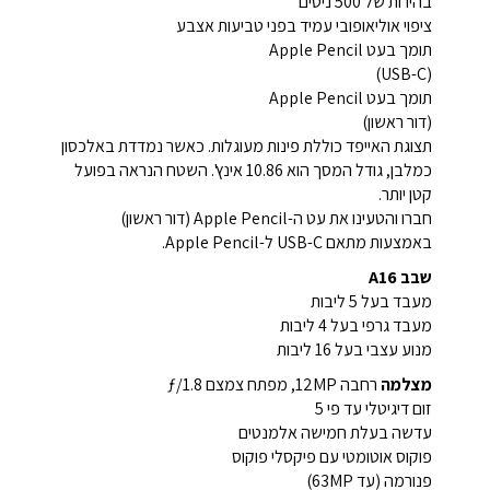
בהירות של 500 ניטים
ציפוי אוליאופובי עמיד בפני טביעות אצבע
תומך בעט Apple Pencil
(USB-C)
תומך בעט Apple Pencil
(דור ראשון)
תצוגת האייפד כוללת פינות מעוגלות. כאשר נמדדת באלכסון
כמלבן, גודל המסך הוא 10.86 אינץ'. השטח הנראה בפועל
קטן יותר.
חברו והטעינו את עט ה-Apple Pencil (דור ראשון)
באמצעות מתאם USB-C ל-Apple Pencil.
שבב A16
מעבד בעל 5 ליבות
מעבד גרפי בעל 4 ליבות
מנוע עצבי בעל 16 ליבות
מצלמה
רחבה 12MP, מפתח צמצם ƒ/1.8
זום דיגיטלי עד פי 5
עדשה בעלת חמישה אלמנטים
פוקוס אוטומטי עם פיקסלי פוקוס
פנורמה (עד 63MP)