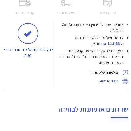
יבואן רשמי
משלוח חינם
קנייה בטוחה
אחריות: שנה ע"י יבואן רשמי : iConGroup
/ C-Data
עד 18 תשלומים ללא ריבית.
החל
מ-
113.83 ₪
לחודש.
לחץ
לבדיקת מלאי המוצר בסניפי
אפשרות לתשלום בהוראת קבע באתר
BUG
ובסניפים באמצעות חברת "בלנדר". פרטים
בעמוד התשלום.
שאל אותנו על מוצר זה
גרסת הדפסה
שדרוגים או מתנות לבחירה