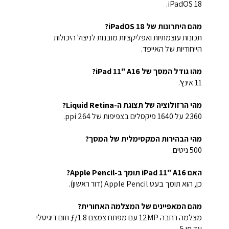
iPadOS 18.
מהם היתרונות של iPadOS 18?
תכונות עוצמתיות ואפליקציות מובנות לניצול היכולות
הייחודיות של האייפד.
מהו גודל המסך של iPad 11" A16?
11 אינץ'.
מהי הרזולוציה של תצוגת ה-Liquid Retina?
2360 על 1640 פיקסלים בצפיפות של 264 ppi.
מהי הבהירות המקסימלית של המסך?
500 ניטים.
האם iPad 11" A16 תומך ב-Apple Pencil?
כן, הוא תומך בעט Apple Pencil (דור ראשון).
מהם המאפיינים של המצלמה האחורית?
מצלמה רחבה 12MP עם מפתח צמצם ƒ/1.8 וזום דיגיטלי
עד פי 5.