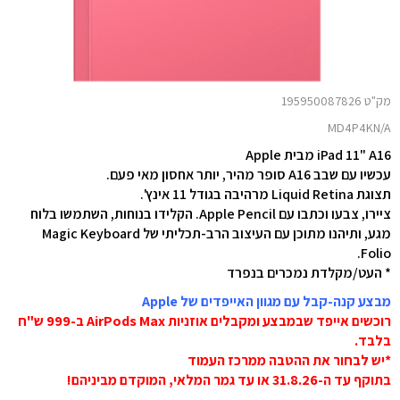
מק"ט 195950087826
MD4P4KN/A
iPad 11" A16 מבית Apple
עכשיו עם שבב A16 סופר מהיר, יותר אחסון מאי פעם.
תצוגת Liquid Retina מרהיבה בגודל 11 אינץ'.
ציירו, צבעו וכתבו עם Apple Pencil. הקלידו בנוחות, השתמשו בלוח
מגע, ותיהנו מתוכן עם העיצוב הרב-תכליתי של Magic Keyboard
Folio.
* העט/מקלדת נמכרים בנפרד
מבצע קנה-קבל עם מגוון האייפדים של Apple
רוכשים אייפד שבמבצע ומקבלים אוזניות AirPods Max ב-999 ש"ח
בלבד.
*יש לבחור את ההטבה ממרכז העמוד
בתוקף עד ה-31.8.26 או עד גמר המלאי, המוקדם מביניהם!