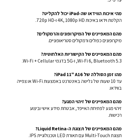
מהי איכות הווידאו שה-iPad יכול להקליט?
הקלטת וידאו באיכות 4K, 1080p HD ו-720p HD.
מהם המאפיינים של המיקרופונים והרמקולים?
מיקרופונים כפולים ורמקולים סטריאופוניים.
מהם המאפיינים של הקישוריות האלחוטית?
Wi-Fi 6, Bluetooth 5.3, ו-5G בדגמי Wi-Fi + Cellular.
מהו זמן הסוללה של iPad 11" A16?
עד 10 שעות של גלישה באינטרנט באמצעות Wi-Fi או צפייה
בווידאו.
מהם המאפיינים של זיהוי המגע?
זיהוי מגע לפתיחת האייפד, אבטחת מידע אישי וביצוע
רכישות.
מהם המאפיינים של תצוגת ה-Liquid Retina?
תצוגת Multi-Touch עם תאורת LED וטכנולוגיית IPS.