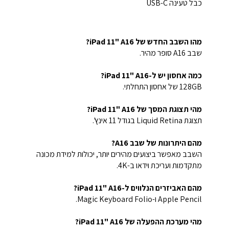
כבל טעינה USB-C
מהו השבב החדש של iPad 11" A16?
שבב A16 סופר מהיר.
כמה אחסון יש ל-iPad 11" A16?
128GB של אחסון התחלתי.
מהי תצוגת המסך של iPad 11" A16?
תצוגת Liquid Retina בגודל 11 אינץ'.
מהם היתרונות של שבב A16?
השבב מאפשר ביצועים מהירים יותר, יכולות למידת מכונה
מתקדמות ועריכת וידאו ב-4K.
מהם האביזרים הנלווים ל-iPad 11" A16?
Apple Pencil ו-Magic Keyboard Folio.
מהי מערכת ההפעלה של iPad 11" A16?