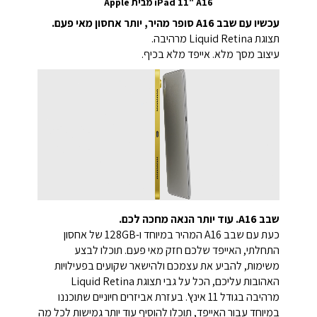
iPad 11" A16 מבית Apple
עכשיו עם שבב A16 סופר מהיר, יותר אחסון מאי פעם.
תצוגת Liquid Retina מרהיבה.
עיצוב מסך מלא. אייפד מלא בכיף.
שבב A16. עוד יותר הנאה מחכה לכם.
כעת עם שבב A16 המהיר במיוחד ו-128GB של אחסון
התחלתי, האייפד שלכם חזק מאי פעם. תוכלו לבצע
משימות, להביע את עצמכם ולהישאר שקועים בפעילויות
האהובות עליכם, הכל על גבי תצוגת Liquid Retina
מרהיבה בגודל 11 אינץ'. בעזרת אביזרים חיוניים שתוכננו
במיוחד עבור האייפד, תוכלו להוסיף עוד יותר גמישות לכל מה