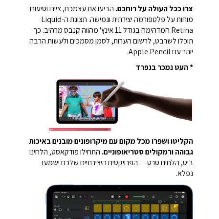
צרו ככל העולה על רוחכם.
הביעו את עצמכם, ציירו וסיעורו
מוחות על פלטפורמה יצירתית וגמישה. תצוגת ה-Liquid
Retina המדהימה בגודל 11 אינץ' מהווה קנבס מרהיב. כך
תוכלו לשרבט, לרשום הערות, לסמן מסמכים ולעשות הרבה
יותר עם Apple Pencil.
* העט נמכר בנפרד
הקליטו ושפרו מכל מקום עם מיקרופונים מובנים באיכות
גבוהה ורמקולים סטריאופוניים.
התחילו פודקאסט, הלחינו
ביט, הלחינו סרט — הפרויקטים היצירתיים שלכם ישמעו
נפלא.