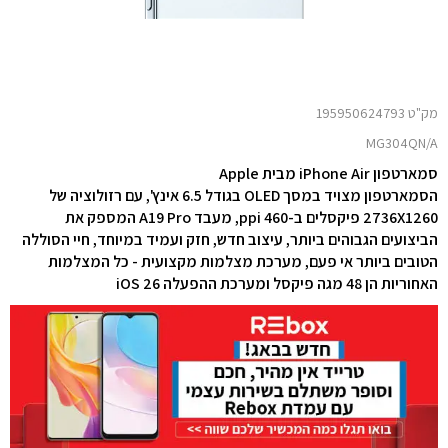
מק"ט 195950624793
MG304QN/A
סמארטפון iPhone Air מבית Apple
הסמארטפון מצויד במסך OLED בגודל 6.5 אינץ', עם רזולוציה של
2736X1260 פיקסלים ב-460 ppi, מעבד A19 Pro המספק את
הביצועים הגבוהים ביותר, עיצוב חדש, חזק ועמיד במיוחד, חיי הסוללה
הטובים ביותר אי פעם, מערכת מצלמות מקצועית - כל המצלמות
האחוריות הן 48 מגה פיקסל ומערכת ההפעלה iOS 26