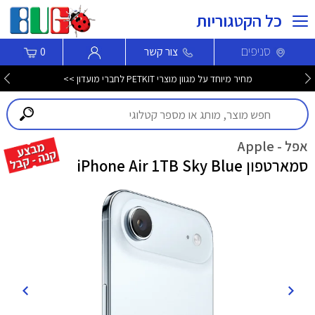
כל הקטגוריות
סניפים
צור קשר
0
חדש! סמארטפון Nothing Phone (4b) עכשיו לרכישה >>>
אפל - Apple
סמארטפון iPhone Air 1TB Sky Blue