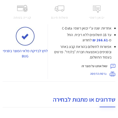
יבואן רשמי
משלוח חינם
קנייה בטוחה
אחריות: שנה ע"י יבואן רשמי: C-Data
עד 18 תשלומים ללא ריבית.
החל
מ-
266.61 ₪
לחודש.
אפשרות לתשלום בהוראת קבע באתר
לחץ
לבדיקת מלאי המוצר בסניפי
ובסניפים באמצעות חברת "בלנדר". פרטים
BUG
בעמוד התשלום.
שאל אותנו על מוצר זה
גרסת הדפסה
שדרוגים או מתנות לבחירה