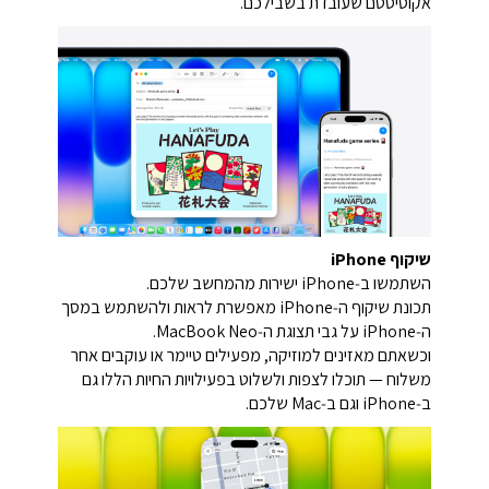
אקוסיסטם שעובדת בשבילכם.
שיקוף iPhone
השתמשו ב‑iPhone ישירות מהמחשב שלכם.
תכונת שיקוף ה‑iPhone מאפשרת לראות ולהשתמש במסך
ה‑iPhone על גבי תצוגת ה‑MacBook Neo.
וכשאתם מאזינים למוזיקה, מפעילים טיימר או עוקבים אחר
משלוח — תוכלו לצפות ולשלוט בפעילויות החיות הללו גם
ב‑iPhone וגם ב‑Mac שלכם.