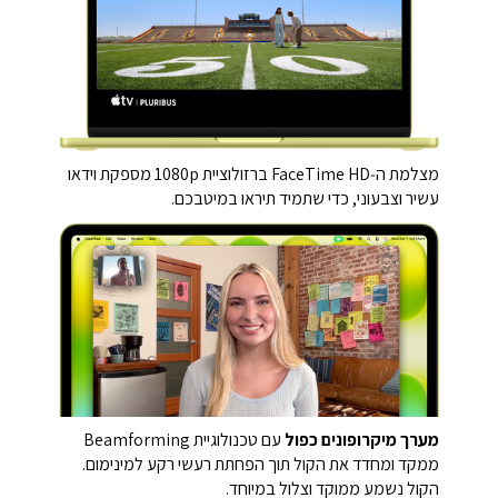
מצלמת ה‑FaceTime HD ברזולוציית ‎1080p‎ מספקת וידאו
עשיר וצבעוני, כדי שתמיד תיראו במיטבכם.
מערך מיקרופונים כפול
עם טכנולוגיית Beamforming
ממקד ומחדד את הקול תוך הפחתת רעשי רקע למינימום.
הקול נשמע ממוקד וצלול במיוחד.