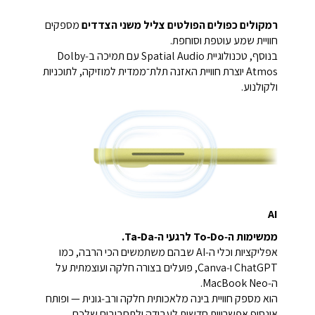
רמקולים כפולים הפולטים צליל משני הצדדים
מספקים
חוויית שמע עוטפת וסוחפת.
בנוסף, טכנולוגיית Spatial Audio עם תמיכה ב‑Dolby
Atmos יוצרת חוויית האזנה תלת־ממדית למוזיקה, לתוכניות
ולקולנוע.
AI
ממשימות ה‑To‑Do לרגעי ה‑Ta‑Da.
אפליקציות וכלי ה‑AI שבהם משתמשים הכי הרבה, כמו
ChatGPT ו‑Canva, פועלים בצורה חלקה ועוצמתית על
ה‑MacBook Neo.
הוא מספק חוויית בינה מלאכותית חלקה ורב‑גונית — ופותח
אינסוף אפשרויות חדשות לעבודה ולתחביבים שלכם.