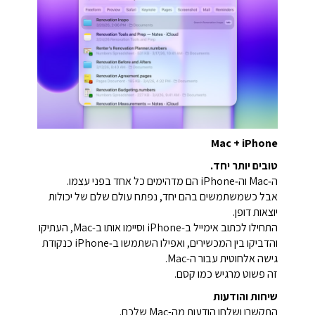
Mac + iPhone
טובים יותר יחד.
ה‑Mac וה‑iPhone הם מדהימים כל אחד בפני עצמו.
אבל כשמשתמשים בהם יחד, נפתח עולם שלם של יכולות
יוצאות דופן.
התחילו לכתוב אימייל ב‑iPhone וסיימו אותו ב‑Mac, העתיקו
והדביקו בין המכשירים, ואפילו השתמשו ב‑iPhone כנקודת
גישה אלחוטית עבור ה‑Mac.
זה פשוט מרגיש כמו קסם.
שיחות והודעות
התקשרו ושלחו הודעות מה-Mac שלכם.