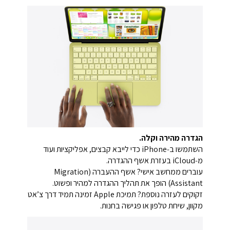
הגדרה מהירה וקלה.
השתמשו ב‑iPhone כדי לייבא קבצים, אפליקציות ועוד
מ‑iCloud בעזרת אשף ההגדרה.
עוברים ממחשב אישי? אשף ההעברה (Migration
Assistant) הופך את תהליך ההגדרה למהיר ופשוט.
זקוקים לעזרה נוספת? תמיכת Apple זמינה תמיד דרך צ’אט
מקוון, שיחת טלפון או פגישה בחנות.