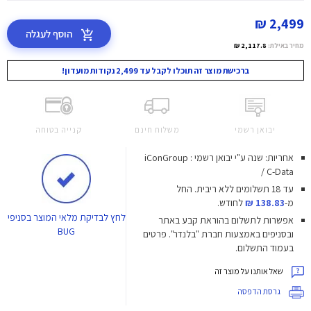
2,499 ₪
הוסף לעגלה
מחיר באילת:
2,117.8 ₪
ברכישת מוצר זה תוכלו לקבל עד 2,499 נקודות מועדון!
יבואן רשמי
משלוח חינם
קנייה בטוחה
אחריות: שנה ע"י יבואן רשמי : iConGroup
/ C-Data
עד 18 תשלומים ללא ריבית.
החל
מ-
138.83 ₪
לחודש.
לחץ
לבדיקת מלאי המוצר בסניפי
אפשרות לתשלום בהוראת קבע באתר
BUG
ובסניפים באמצעות חברת "בלנדר". פרטים
בעמוד התשלום.
שאל אותנו על מוצר זה
גרסת הדפסה