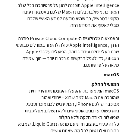
Apple Intelligence תוכננה להגן על פרטיותכם בכל שלב.
המערכת משולבת בליבת ה‑Mac שלכם באמצעות עיבוד
מקומי במכשיר, כך שהיא מודעת למידע האישי שלכם —
מבלי לאסוף את המידע הזה.
ובאמצעות טכנולוגיית ה‑Private Cloud Compute פורצת
הדרך, Apple Intelligence יכולה להיעזר במודלים מבוססי
שרת בעלי יכולת עיבוד גבוהה, הפועלים על גבי Apple
silicon, כדי לטפל בבקשות מורכבות יותר — תוך שמירה
מלאה על פרטיותכם.
macOS
המפעיל החלק.
macOS הוא מערכת ההפעלה העוצמתית והידידותית
שהופכת את ה‑Mac למה שהוא – ייחודי ואהוב.
אם כבר יש לכם iPhone, הכול ירגיש לכם מוכר וטבעי.
ניווט פשוט. עדכונים אוטומטיים וללא תשלום. אפליקציות
שפועלות בצורה חלקה וללא תקלות.
כל זה עטוף בעיצוב חדש עם מראה Liquid Glass, שמביא
בהירות ואלגנטיות לכל מה שאתם עושים.