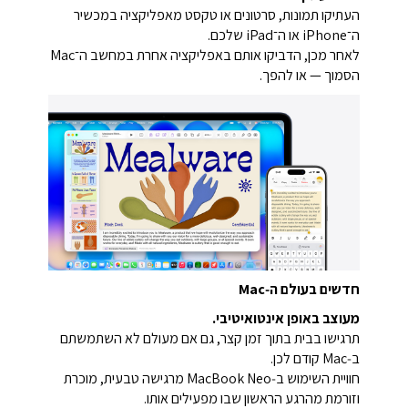
העתיקו תמונות, סרטונים או טקסט מאפליקציה במכשיר
ה־iPhone או ה־iPad שלכם.
לאחר מכן, הדביקו אותם באפליקציה אחרת במחשב ה־Mac
הסמוך — או להפך.
חדשים בעולם ה‑Mac
מעוצב באופן אינטואיטיבי.
תרגישו בבית בתוך זמן קצר, גם אם מעולם לא השתמשתם
ב‑Mac קודם לכן.
חוויית השימוש ב‑MacBook Neo מרגישה טבעית, מוכרת
וזורמת מהרגע הראשון שבו מפעילים אותו.