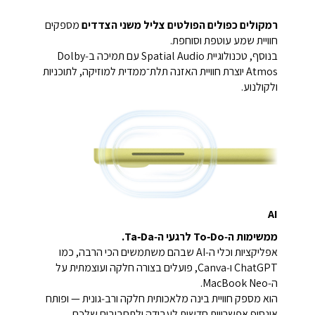
רמקולים כפולים הפולטים צליל משני הצדדים
מספקים
חוויית שמע עוטפת וסוחפת.
בנוסף, טכנולוגיית Spatial Audio עם תמיכה ב‑Dolby
Atmos יוצרת חוויית האזנה תלת־ממדית למוזיקה, לתוכניות
ולקולנוע.
AI
ממשימות ה‑To‑Do לרגעי ה‑Ta‑Da.
אפליקציות וכלי ה‑AI שבהם משתמשים הכי הרבה, כמו
ChatGPT ו‑Canva, פועלים בצורה חלקה ועוצמתית על
ה‑MacBook Neo.
הוא מספק חוויית בינה מלאכותית חלקה ורב‑גונית — ופותח
אינסוף אפשרויות חדשות לעבודה ולתחביבים שלכם.