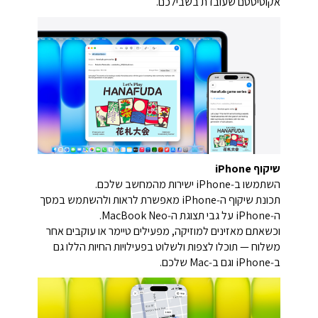
אקוסיסטם שעובדת בשבילכם.
שיקוף iPhone
השתמשו ב‑iPhone ישירות מהמחשב שלכם.
תכונת שיקוף ה‑iPhone מאפשרת לראות ולהשתמש במסך
ה‑iPhone על גבי תצוגת ה‑MacBook Neo.
וכשאתם מאזינים למוזיקה, מפעילים טיימר או עוקבים אחר
משלוח — תוכלו לצפות ולשלוט בפעילויות החיות הללו גם
ב‑iPhone וגם ב‑Mac שלכם.