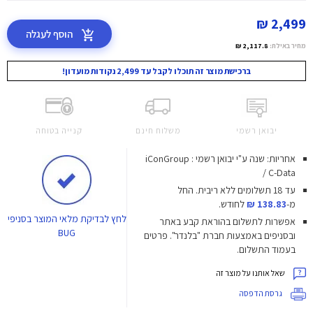
2,499 ₪
הוסף לעגלה
מחיר באילת:
2,117.8 ₪
ברכישת מוצר זה תוכלו לקבל עד 2,499 נקודות מועדון!
יבואן רשמי
משלוח חינם
קנייה בטוחה
אחריות: שנה ע"י יבואן רשמי : iConGroup
/ C-Data
עד 18 תשלומים ללא ריבית.
החל
מ-
138.83 ₪
לחודש.
לחץ
לבדיקת מלאי המוצר בסניפי
אפשרות לתשלום בהוראת קבע באתר
BUG
ובסניפים באמצעות חברת "בלנדר". פרטים
בעמוד התשלום.
שאל אותנו על מוצר זה
גרסת הדפסה