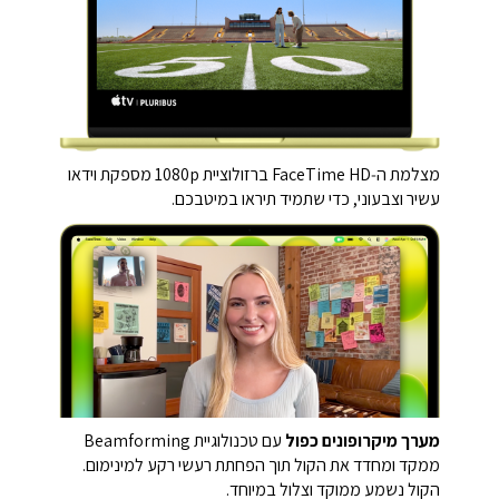
מצלמת ה‑FaceTime HD ברזולוציית ‎1080p‎ מספקת וידאו
עשיר וצבעוני, כדי שתמיד תיראו במיטבכם.
מערך מיקרופונים כפול
עם טכנולוגיית Beamforming
ממקד ומחדד את הקול תוך הפחתת רעשי רקע למינימום.
הקול נשמע ממוקד וצלול במיוחד.