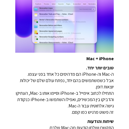
Mac + iPhone
טובים יותר יחד.
ה‑Mac וה‑iPhone הם מדהימים כל אחד בפני עצמו.
אבל כשמשתמשים בהם יחד, נפתח עולם שלם של יכולות
יוצאות דופן.
התחילו לכתוב אימייל ב‑iPhone וסיימו אותו ב‑Mac, העתיקו
והדביקו בין המכשירים, ואפילו השתמשו ב‑iPhone כנקודת
גישה אלחוטית עבור ה‑Mac.
זה פשוט מרגיש כמו קסם.
שיחות והודעות
התקשרו ושלחו הודעות מה-Mac שלכם.