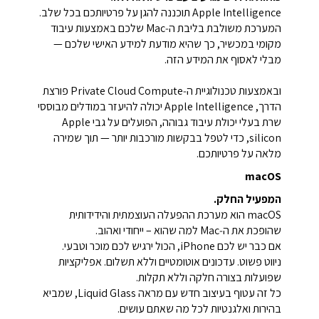
Apple Intelligence תוכננה להגן על פרטיותכם בכל שלב.
המערכת משולבת בליבת ה‑Mac שלכם באמצעות עיבוד
מקומי במכשיר, כך שהיא מודעת למידע האישי שלכם —
מבלי לאסוף את המידע הזה.
ובאמצעות טכנולוגיית ה‑Private Cloud Compute פורצת
הדרך, Apple Intelligence יכולה להיעזר במודלים מבוססי
שרת בעלי יכולת עיבוד גבוהה, הפועלים על גבי Apple
silicon, כדי לטפל בבקשות מורכבות יותר — תוך שמירה
מלאה על פרטיותכם.
macOS
המפעיל החלק.
macOS הוא מערכת ההפעלה העוצמתית והידידותית
שהופכת את ה‑Mac למה שהוא – ייחודי ואהוב.
אם כבר יש לכם iPhone, הכול ירגיש לכם מוכר וטבעי.
ניווט פשוט. עדכונים אוטומטיים וללא תשלום. אפליקציות
שפועלות בצורה חלקה וללא תקלות.
כל זה עטוף בעיצוב חדש עם מראה Liquid Glass, שמביא
בהירות ואלגנטיות לכל מה שאתם עושים.