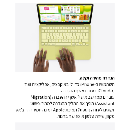
הגדרה מהירה וקלה.
השתמשו ב‑iPhone כדי לייבא קבצים, אפליקציות ועוד
מ‑iCloud בעזרת אשף ההגדרה.
עוברים ממחשב אישי? אשף ההעברה (Migration
Assistant) הופך את תהליך ההגדרה למהיר ופשוט.
זקוקים לעזרה נוספת? תמיכת Apple זמינה תמיד דרך צ’אט
מקוון, שיחת טלפון או פגישה בחנות.