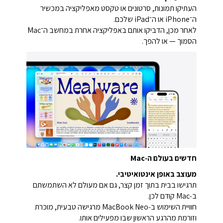
העתיקו תמונות, סרטונים או טקסט מאפליקציה במכשיר
ה־iPhone או ה־iPad שלכם.
לאחר מכן, הדביקו אותם באפליקציה אחרת במחשב ה־Mac
הסמוך — או להפך.
חדשים בעולם ה‑Mac
מעוצב באופן אינטואיטיבי.
תרגישו בבית בתוך זמן קצר, גם אם מעולם לא השתמשתם
ב‑Mac קודם לכן.
חוויית השימוש ב‑MacBook Neo מרגישה טבעית, מוכרת
וזורמת מהרגע הראשון שבו מפעילים אותו.