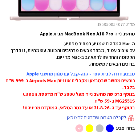
מק"ט 195950854077
מחשב נייד MacBook Neo A18 Pro מבית Apple
ה‑Mac המדהים שמגיע במחיר מפתיע.
עם עיצוב עמיד, מבחר צבעים מרהיבים ותכונות עוצמתיות, זו הדרך
הקסומה והחדשה להתאהב ב‑Mac מדי יום.
ברוכים הבאים למשפחה.
מבצע חזרה לבית ספר - קנה-קבל עם מגוון מחשבי Apple
רוכשים מחשב שבמבצע ומקבלים אוזניות Airpods Max ב-999 ש"ח
בלבד.
בנוסף ברכישת מחשב נייד מעל 3000 ש"ח מדפסת Canon
MG2551S ב-59 ש"ח.
בתוקף עד ה-31.8.26 או עד גמר המלאי, המוקדם מביניהם!
לקבלת הטבות ושדרוגים לחצו כאן
בחרו צבע