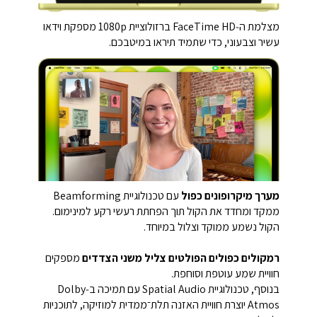
מצלמת ה‑FaceTime HD ברזולוציית ‎1080p‎ מספקת וידאו
עשיר וצבעוני, כדי שתמיד תיראו במיטבכם.
מערך מיקרופונים כפול
עם טכנולוגיית Beamforming
ממקד ומחדד את הקול תוך הפחתת רעשי רקע למינימום.
הקול נשמע ממוקד וצלול במיוחד.
רמקולים כפולים הפולטים צליל משני הצדדים
מספקים
חוויית שמע עוטפת וסוחפת.
בנוסף, טכנולוגיית Spatial Audio עם תמיכה ב‑Dolby
Atmos יוצרת חוויית האזנה תלת־ממדית למוזיקה, לתוכניות