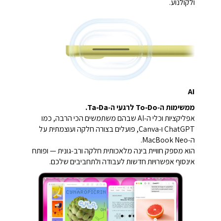
ולקולנוע.
AI
ממשימות ה‑To‑Do לרגעי ה‑Ta‑Da.
אפליקציות וכלי ה‑AI שבהם משתמשים הכי הרבה, כמו
ChatGPT ו‑Canva, פועלים בצורה חלקה ועוצמתית על
ה‑MacBook Neo.
הוא מספק חוויית בינה מלאכותית חלקה ורב‑גונית — ופותח
אינסוף אפשרויות חדשות לעבודה ולתחביבים שלכם.