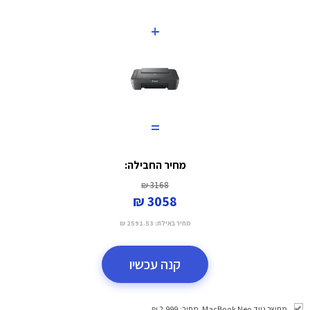
+
=
מחיר החבילה:
3168 ₪
3058 ₪
מחיר באילת:
2591.53 ₪
קנה עכשיו
מחשב נייד MacBook Neo. מחיר: 2,999 ₪.