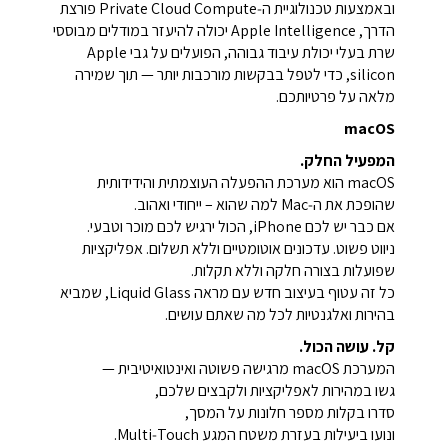
ובאמצעות טכנולוגיית ה‑Private Cloud Compute פורצת
הדרך, Apple Intelligence יכולה להיעזר במודלים מבוססי
שרת בעלי יכולת עיבוד גבוהה, הפועלים על גבי Apple
silicon, כדי לטפל בבקשות מורכבות יותר — תוך שמירה
מלאה על פרטיותכם.
macOS
המפעיל החלק.
macOS הוא מערכת ההפעלה העוצמתית והידידותית
שהופכת את ה‑Mac למה שהוא – ייחודי ואהוב.
אם כבר יש לכם iPhone, הכול ירגיש לכם מוכר וטבעי.
ניווט פשוט. עדכונים אוטומטיים וללא תשלום. אפליקציות
שפועלות בצורה חלקה וללא תקלות.
כל זה עטוף בעיצוב חדש עם מראה Liquid Glass, שמביא
בהירות ואלגנטיות לכל מה שאתם עושים.
קל. עושה הכול.
המערכת macOS מרגישה פשוטה ואינטואיטיבית —
גשו במהירות לאפליקציות ולקבצים שלכם,
סדרו בקלות מספר חלונות על המסך,
ונועו ביעילות בעזרת משטח המגע Multi‑Touch.