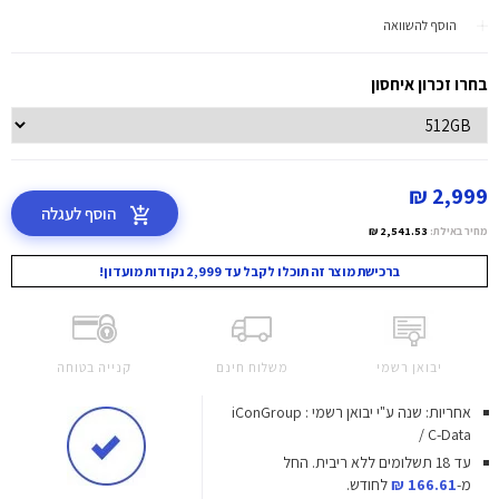
הוסף להשוואה
בחרו זכרון איחסון
2,999 ₪
הוסף לעגלה
מחיר באילת:
2,541.53 ₪
ברכישת מוצר זה תוכלו לקבל עד 2,999 נקודות מועדון!
יבואן רשמי
משלוח חינם
קנייה בטוחה
אחריות: שנה ע"י יבואן רשמי : iConGroup
/ C-Data
עד 18 תשלומים ללא ריבית.
החל
מ-
166.61 ₪
לחודש.