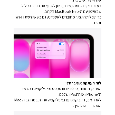
אין Wi‑Fi? אין בעיה.
בעזרת נקודה חמה מיידית, ניתן לשתף את חיבור הסלולר
שבאייפון עם ה‑MacBook Neo הקרוב.
כך תוכלו להישאר מחוברים לאינטרנט גם כשאין רשת Wi‑Fi
זמינה.
לוח העתקה אוניברסלי
העתיקו תמונות, סרטונים או טקסט מאפליקציה במכשיר
ה־iPhone או ה־iPad שלכם.
לאחר מכן, הדביקו אותם באפליקציה אחרת במחשב ה־Mac
הסמוך — או להפך.