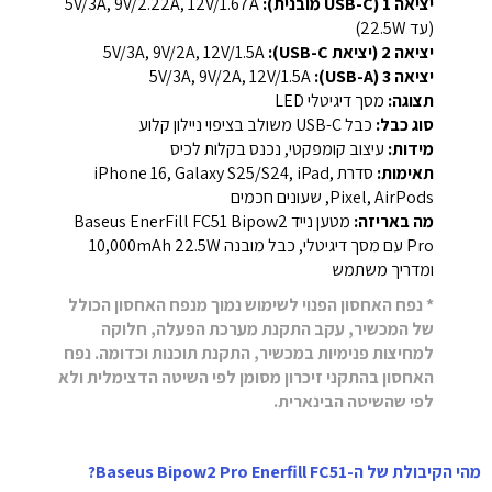
יציאה 1 (USB-C מובנית):
‎5V/3A, 9V/2.22A, 12V/1.67A
(עד 22.5W)‎
יציאה 2 (יציאת USB-C):
‎5V/3A, 9V/2A, 12V/1.5A‎
יציאה 3 (USB-A):
‎5V/3A, 9V/2A, 12V/1.5A‎
תצוגה:
מסך דיגיטלי LED
סוג כבל:
כבל USB-C משולב בציפוי ניילון קלוע
מידות:
עיצוב קומפקטי, נכנס בקלות לכיס
תאימות:
סדרת iPhone 16, Galaxy S25/S24, iPad,
Pixel, AirPods, שעונים חכמים
מה באריזה:
מטען נייד Baseus EnerFill FC51 Bipow2
Pro עם מסך דיגיטלי, כבל מובנה ‎10,000mAh 22.5W‎
ומדריך משתמש
* נפח האחסון הפנוי לשימוש נמוך מנפח האחסון הכולל
של המכשיר, עקב התקנת מערכת הפעלה, חלוקה
למחיצות פנימיות במכשיר, התקנת תוכנות וכדומה. נפח
האחסון בהתקני זיכרון מסומן לפי השיטה הדצימלית ולא
לפי שהשיטה הבינארית.
מהי הקיבולת של ה-Baseus Bipow2 Pro Enerfill FC51?