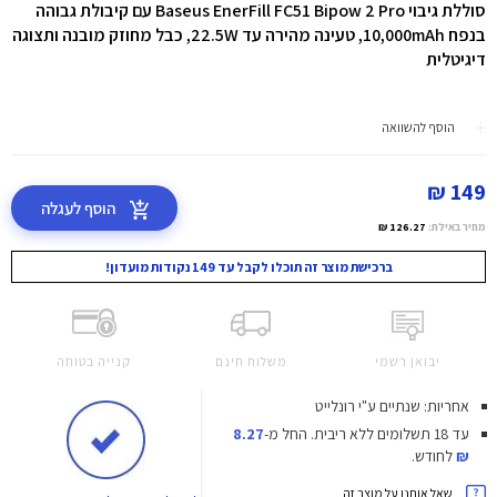
סוללת גיבוי Baseus EnerFill FC51 Bipow 2 Pro עם קיבולת גבוהה
בנפח 10,000mAh, טעינה מהירה עד 22.5W, כבל מחוזק מובנה ותצוגה
דיגיטלית
הוסף להשוואה
149 ₪
הוסף לעגלה
מחיר באילת:
126.27 ₪
ברכישת מוצר זה תוכלו לקבל עד 149 נקודות מועדון!
יבואן רשמי
משלוח חינם
קנייה בטוחה
אחריות: שנתיים ע"י רונלייט
עד 18 תשלומים ללא ריבית.
החל מ-
8.27
₪
לחודש.
שאל אותנו על מוצר זה