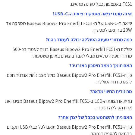
FC51 באמצעות כבל טעינה מתאים.
איזה מתח יציאה מספקת יציאת ה-USB-C?
יציאת ה-USB-C של ה-Baseus Bipow2 Pro Enerfill FC51 מספקת עד
20W בהתאם למכשיר.
כמה מחזורי טעינה הסוללה יכולה לעמוד בהם?
סוללת ה-Baseus Bipow2 Pro Enerfill FC51 בנויה לעמוד בכ-500
מחזורי טעינה מלאים מבלי לאבד ביצועים באופן משמעותי.
האם תומך במצב חיסכון באנרגיה?
כן, ה-Baseus Bipow2 Pro Enerfill FC51 כולל מצב ניהול אנרגיה חכם
להארכת חיי הסוללה.
מה נורית החיווי מראה?
נורית או תצוגת ה-LCD ב-Baseus Bipow2 Pro Enerfill FC51 מציגה את
אחוז הסוללה הנוכחי.
האם ניתן להשתמש בכבל של יצרן אחר?
כן, ה-Baseus Bipow2 Pro Enerfill FC51 תואם לכל כבלי USB תקניים
בהתאם להספק הנתמך.