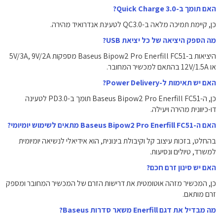
האם תומך ב-Quick Charge 3.0?
כן, קיימת תמיכה מלאה ב-QC3.0 לטעינת אנדרואיד מהירה.
מה הספק היציאה של כל יציאת USB?
היציאות ב-Baseus Bipow2 Pro Enerfill FC51 מספקות 5V/3A, 9V/2A
או 12V/1.5A בהתאם למכשיר המחובר.
האם יש תאימות ל-Power Delivery?
כן, ה-Baseus Bipow2 Pro Enerfill FC51 תומך ב-PD3.0 לטעינה
דו-כיוונית מהירה ויעילה.
האם ה-Baseus Bipow2 Pro Enerfill FC51 מתאים לשימוש יומיומי?
בהחלט, בזכות עיצוב קל וקיבולת בינונית, הוא אידיאלי לנשיאה יומיומית
למשרד, טיולים ונסיעות.
האם יש סינון זרם חכם?
כן, המכשיר מזהה אוטומטית את דרישות הזרם של המכשיר המחובר ומספק
זרם מותאם.
מה מבדיל את דגם Enerfill משאר סדרות Baseus?