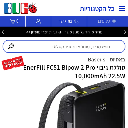
כל הקטגוריות
סניפים
צור קשר
0
מחיר מיוחד על מגוון מוצרי PETKIT לחברי מועדון >>
באסיוס - Baseus
סוללת גיבוי EnerFill FC51 Bipow 2 Pro
10,000mAh 22.5W