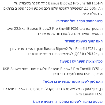
ה-Baseus Bipow2 Pro Enerfill FC51 כולל סוללה בקיבולת של
10,000mAh, המספיקה לטעינת טלפון חכם ממוצע מספר פעמים בהתאם
לדגם ולשימוש.
מהו ההספק המרבי של המכשיר?
ההספק המרבי ב-Baseus Bipow2 Pro Enerfill FC51 הוא 22.5 וואט,
המאפשר טעינה מהירה למגוון רחב של מכשירים.
האם תומך בטעינה מהירה?
כן, ה-Baseus Bipow2 Pro Enerfill FC51 תומך בטעינה מהירה דרך
תקני PD3.0 ו-QC3.0, לשימוש מיטבי במכשירים תומכים.
כמה יציאות טעינה יש למטען?
ל-Baseus Bipow2 Pro Enerfill FC51 שלוש יציאות – שתי יציאות USB-A
ויציאת USB-C אחת לטעינה דו-כיוונית.
האם ניתן לטעון מספר מכשירים בו זמנית?
כן, ניתן לטעון עד שלושה מכשירים במקביל באמצעות ה-Baseus Bipow2
Pro Enerfill FC51.
מה סוג החיבור לטעינת הסוללה החיצונית עצמה?