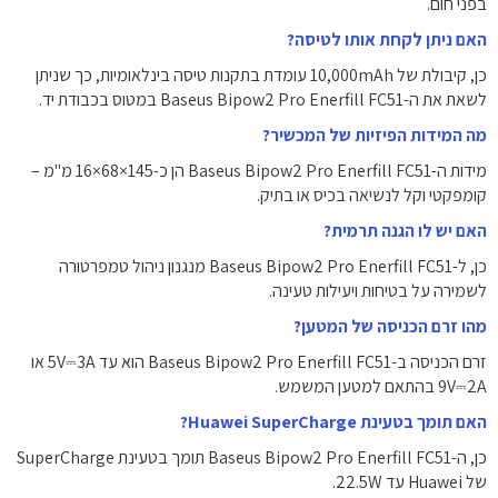
בפני חום.
האם ניתן לקחת אותו לטיסה?
כן, קיבולת של 10,000mAh עומדת בתקנות טיסה בינלאומיות, כך שניתן
לשאת את ה-Baseus Bipow2 Pro Enerfill FC51 במטוס בכבודת יד.
מה המידות הפיזיות של המכשיר?
מידות ה-Baseus Bipow2 Pro Enerfill FC51 הן כ-145×68×16 מ"מ –
קומפקטי וקל לנשיאה בכיס או בתיק.
האם יש לו הגנה תרמית?
כן, ל-Baseus Bipow2 Pro Enerfill FC51 מנגנון ניהול טמפרטורה
לשמירה על בטיחות ויעילות טעינה.
מהו זרם הכניסה של המטען?
זרם הכניסה ב-Baseus Bipow2 Pro Enerfill FC51 הוא עד 5V⎓3A או
9V⎓2A בהתאם למטען המשמש.
האם תומך בטעינת Huawei SuperCharge?
כן, ה-Baseus Bipow2 Pro Enerfill FC51 תומך בטעינת SuperCharge
של Huawei עד 22.5W.