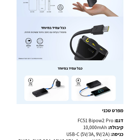
מפרט טכני
דגם:
FC51 Bipow2 Pro
קיבולת:
‎10,000mAh‎
כניסה:
‎USB-C (5V/3A, 9V/2A)‎