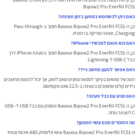
Bipow2 Pro Enerfill FC51.
האם ניתן להשתמש במטען בזמן טעינתו?
כן, ה-Baseus Bipow2 Pro Enerfill FC51 תומך ב-Pass-through
Charging, טעינה ופריקה בו זמנית.
האם הוא תואם למכשירי iPhone?
כן, ה-Baseus Bipow2 Pro Enerfill FC51 תומך בטעינת iPhone דרך
כבל USB-C ל-Lightning.
האם אפשר לטעון מחשב נייד?
המכשיר מתאים בעיקר לסמארטפונים וטאבלטים, אך יכול להטעין מחשבים
ניידים קלים שתומכים בטעינה ב-22.5 וואט מקסימום.
האם מגיע עם כבל טעינה?
כן, ה-Baseus Bipow2 Pro Enerfill FC51 מסופק עם כבל USB ל-USB-
C לטעינה נוחה.
מה החומרים מהם עשוי המטען?
ה-Baseus Bipow2 Pro Enerfill FC51 עשוי פלסטיק ABS איכותי ועמיד