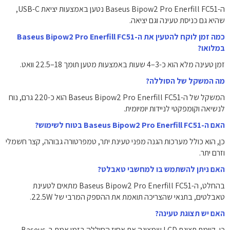
ה-Baseus Bipow2 Pro Enerfill FC51 נטען באמצעות יציאת USB-C,
שהיא גם כניסת טעינה וגם יציאה.
כמה זמן לוקח להטעין את ה-Baseus Bipow2 Pro Enerfill FC51
במלואו?
זמן טעינה מלא הוא כ-3–4 שעות באמצעות מטען תומך 18–22.5 וואט.
מה המשקל של הסוללה?
המשקל של ה-Baseus Bipow2 Pro Enerfill FC51 הוא כ-220 גרם, נוח
לנשיאה וקומפקטי לניידות יומיומית.
האם ה-Baseus Bipow2 Pro Enerfill FC51 בטוח לשימוש?
כן, הוא כולל מערכות הגנה מפני טעינת יתר, טמפרטורה גבוהה, קצר חשמלי
וזרם יתר.
האם ניתן להשתמש בו למחשבי טאבלט?
בהחלט, ה-Baseus Bipow2 Pro Enerfill FC51 מתאים לטעינת
טאבלטים, בתנאי שהצריכה תואמת את ההספק המרבי של 22.5W.
האם יש תצוגת טעינה?
כן, קיימת תצוגת LCD שמציגה את אחוז הסוללה בזמן אמת ב-Baseus