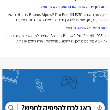
כמה זמן ניתן לשמור את המטען בלא שימוש?
ניתן לשמור את ה-Baseus Bipow2 Pro Enerfill FC51 עד כ-6 חודשים
ללא טעינה, אך מומלץ להטעין מדי 3 חודשים לשמירה על ביצועים.
האם מתאים לשימוש חיצוני?
ה-Baseus Bipow2 Pro Enerfill FC51 מתאים לשימוש יומיומי ונסיעות,
אך אינו עמיד למים ולכן יש להימנע מחשיפה ישירה לגשם או לחות.