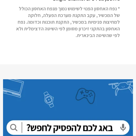
* נפח האחסון הפנוי לשימוש נמוך מנפח האחסון הכולל
של המכשיר, עקב התקנת מערכת הפעלה, חלוקה
למחיצות פנימיות במכשיר, התקנת תוכנות וכדומה. נפח
האחסון בהתקני זיכרון מסומן לפי השיטה הדצימלית ולא
לפי שהשיטה הבינארית.