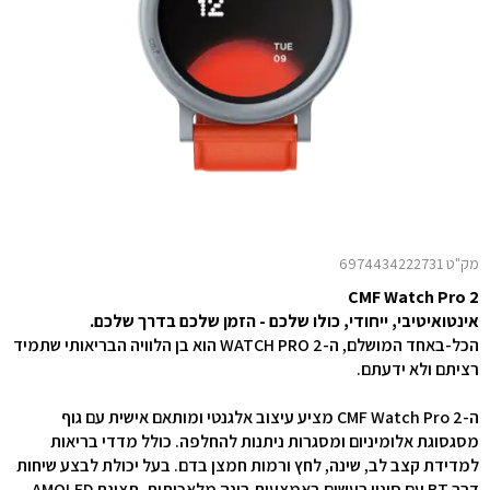
מק"ט 6974434222731
CMF Watch Pro 2
אינטואיטיבי, ייחודי, כולו שלכם - הזמן שלכם בדרך שלכם.
הכל-באחד המושלם, ה-WATCH PRO 2 הוא בן הלוויה הבריאותי שתמיד
רציתם ולא ידעתם.
ה-CMF Watch Pro 2 מציע עיצוב אלגנטי ומותאם אישית עם גוף
מסגסוגת אלומיניום ומסגרות ניתנות להחלפה. כולל מדדי בריאות
למדידת קצב לב, שינה, לחץ ורמות חמצן בדם. בעל יכולת לבצע שיחות
דרך BT עם סינון רעשים באמצעות בינה מלאכותית. תצוגת AMOLED