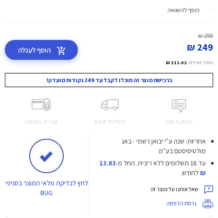
הוסף להשוואה
299 ₪
249 ₪
הוסף לעגלה
מחיר באילת:
211.02 ₪
ברכישת מוצר זה תוכלו לקבל עד 249 נקודות מועדון!
יבואן רשמי
משלוח חינם
קנייה בטוחה
אחריות: שנה ע"י יבואן רשמי - באג
מולטיסיסטם בע"מ
עד 18 תשלומים ללא ריבית.
החל מ-
13.83
₪
לחודש.
לחץ
לבדיקת מלאי המוצר בסניפי
שאל אותנו על מוצר זה
BUG
גרסת הדפסה