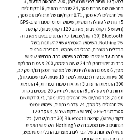
למשך 10 שניות לפני שננעלות), 200 התראות הודעות, 3
התראות שמעוררות מסך, 24 סנכרוני נתונים, 18 דקות ליום
של תרגולים ללא מסך, 0.71 דקות/יום של תרגולים עם מסך,
5 דקות של פעולה חופשית, שימוש יומיומי סטנדרטי ב-GPS
(חיפוש 5 דקות/שבוע, מעקב 120 דקות/שבוע), קריאת
Bluetooth (30 דקות/שבוע). כל הנתונים באים ממעבדה
של Nothing. השימוש האמיתי עשוי להשתנות בשל
הבדלים במוצרים, הרגלי המשתמש, הסביבה וגורמים
אחרים. עד 9 ימי חיי סוללה בשימוש כבד. תרחישי שימוש
כבדים: זיהוי דופק לב 24 שעות ביממה, 200 פעמים הדלקת
מסך, 6 פעמים הפעלה ידנית של מוניטור חמצן דם/דופק לב,
30 שיחות נכנסות (נכנסות למשך 10 שניות לפני שמנעלות),
300 התראות הודעות, 3 התראות מעורר נפרדות, 4 התראות
תזזות בלתי פעילות, 8 התראות לשתייה, 20 פעמים בקרת
תמונה, 18 דקות/יום של תרגולים בלתי מסך, 0.71 דקות/יום
של תרגולים על מסך, 24 עדכוני נתונים, שימוש יומיומי
סטנדרטי ב-GPS (חיפוש 5 דקות/שבוע, מעקב 120
דקות/שבוע), קריאת Bluetooth (30 דקות/שבוע). כל
הנתונים באים ממעבדה של Nothing. השימוש האמיתי
עשוי להשתנות בשל הבדלים במוצרים, הרגלי המשתמש,
הסביבה וגורמים אחרים.