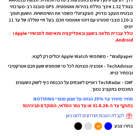
בגודל 1.32 אינץ' כוללת בהירות אוטומטית. GPS מובנה רב-מערכתי
מבטיח מעקב מדויק. פונקציונלי משפר את השימושיות. השעון תומך
ב-120 מצבי ספורט עם זיהוי אוטומטי חכם. בעל חיי סוללה של עד 11
ימים.
כולל עברית מלאה בשעון ובאפליקציה ותאימות למכשירי Apple ו
Android.
Wallpaper* - משתמשי Apple Watch יכולים רק לקנא.
TechAdvisor - אופציה מצוינת לכל מי שמחפש שעון חכם אטרקטיבי
ובמחיר נגיש.
TechRadar - CMF ראויים לשבחים על הכנסת כיף לשוק השעונים
החכמים בתקציב נמוך.
מחיר מיוחד עד 25% הנחה על מגוון מוצרי NOTHING
בתוקף עד ה-31.8.26 או עד גמר המלאי, המוקדם מביניהם!
לקבלת הטבות ושדרוגים לחצו כאן
בחרו צבע