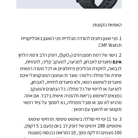
האותיות הקטנות:
1. פני שעון ניתנים להורדה מגלריית פני השעון באפליקציית
CMF Watch.
2. ניטור של רמת חמצן הדם (SpO₂), דופק הלב ורמת הלחץ
אינם
מיועדים לאבחון, למניעה, למעקב קליני, לתחזיות,
לנבואה, לחקירת תהליכים פיזיולוגיים או לכל מטרה רפואית
אחרת של מחלה כלשהי. מוצר זה ועיצובו הפונקציונלי אינם
מיועדים לשימוש רפואי, ולא מיועדים לחזיית, לאבחון,
למניעה או לריפוי של כל מחלה. כל הנתונים והמעקב
נמצאים לשימוש בריאות ולהפניה אישית בלבד. אם אתה
מרגיש לא טוב או סובל ממחלה, נא לסמוך על ציוד רפואי
מקצועי או להיועץ עם רופאך.
3. עד 11 ימי חיי סוללה בשימוש טיפוסי. תרחישי שימוש
טיפוסיים: 288 זיהויים של דופק לב ביום (פעם ב 5 דקות),
100 פעמים הדלקת מסך, 10 התראות נכנסות (מוצגות