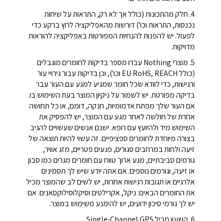
4. חלק מהתכונות (כולל אך לא רק, התראות על שיחות
נכנסות, התראות וכו') דורשות מהאפליקציה לרוץ ברקע כדי
לפעול. יש להפנות להנחיות המפורטות באפליקציה להוראות
מדויקות.
5. מוצרי Nothing עברו מספר בדיקות לחומרים מוגבלים
(כולל EU RoHS, REACH וכו'), וכן בדיקות עבור גירויי עור
ורגישות, כדי לוודא שכל חומר שמגיע למגע עם העור עבר
בדיקה מפורטת. יש לשמור על ניקיון המוצר בעת השימוש בו.
אם העור שלך מפתח אדמומיות, חנקה, דומם, או כל תחושה
אחרת של חולשה לאחר מגע עם המוצר, יש להפסיק את
השימוש מיד ולהיועץ עם רופא. ישנם אנשים שעשויים להגיב
בצורה מיוחדת לחומרים ספציפיים. זה עשוי להיות תוצאה של
זיעה ולחות במרחבים סגורים, פגעים פטריים, מזג אוויר,
גורמים סביבתיים, מגע ארוך טווח עם חומרים מגרים כמו סבון
או זיעה, וגורמים נוספים. אם אתה יודע שיש לך תסמינים
אלרגיים או תגובות רגישות אחרות, יש לשים לב שהמוצר מכיל
את החומרים הבאים: ניקל, אקרילטים וסיקלוסילוקסאנים. אם
יש לך גורמי סיכון ידועים, יש להימנע משימוש במוצר.
6. השעון מכיל Single-Channel GPS