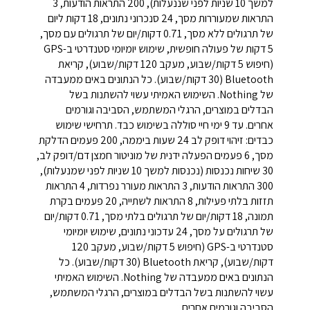
למשך 10 שניות לפני שננעלות), 200 התראות הודעות, 3
התראות שמעוררות מסך, 24 סנכרוני נתונים, 18 דקות ליום
של תרגולים ללא מסך, 0.71 דקות/יום של תרגולים עם מסך,
5 דקות של פעולה חופשית, שימוש יומיומי סטנדרטי ב-GPS
(חיפוש 5 דקות/שבוע, מעקב 120 דקות/שבוע), קריאת
Bluetooth (30 דקות/שבוע). כל הנתונים באים ממעבדה
של Nothing. השימוש האמיתי עשוי להשתנות בשל
הבדלים במוצרים, הרגלי המשתמש, הסביבה וגורמים
אחרים. עד 9 ימי חיי סוללה בשימוש כבד. תרחישי שימוש
כבדים: זיהוי דופק לב 24 שעות ביממה, 200 פעמים הדלקת
מסך, 6 פעמים הפעלה ידנית של מוניטור חמצן דם/דופק לב,
30 שיחות נכנסות (נכנסות למשך 10 שניות לפני שמנעלות),
300 התראות הודעות, 3 התראות מעורר נפרדות, 4 התראות
תזזות בלתי פעילות, 8 התראות לשתייה, 20 פעמים בקרת
תמונה, 18 דקות/יום של תרגולים בלתי מסך, 0.71 דקות/יום
של תרגולים על מסך, 24 עדכוני נתונים, שימוש יומיומי
סטנדרטי ב-GPS (חיפוש 5 דקות/שבוע, מעקב 120
דקות/שבוע), קריאת Bluetooth (30 דקות/שבוע). כל
הנתונים באים ממעבדה של Nothing. השימוש האמיתי
עשוי להשתנות בשל הבדלים במוצרים, הרגלי המשתמש,
הסביבה וגורמים אחרים.