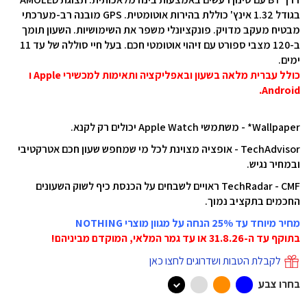
בגודל 1.32 אינץ' כוללת בהירות אוטומטית. GPS מובנה רב-מערכתי
מבטיח מעקב מדויק. פונקציונלי משפר את השימושיות. השעון תומך
ב-120 מצבי ספורט עם זיהוי אוטומטי חכם. בעל חיי סוללה של עד 11
ימים.
כולל עברית מלאה בשעון ובאפליקציה ותאימות למכשירי Apple ו
Android.
Wallpaper* - משתמשי Apple Watch יכולים רק לקנא.
TechAdvisor - אופציה מצוינת לכל מי שמחפש שעון חכם אטרקטיבי
ובמחיר נגיש.
TechRadar - CMF ראויים לשבחים על הכנסת כיף לשוק השעונים
החכמים בתקציב נמוך.
מחיר מיוחד עד 25% הנחה על מגוון מוצרי NOTHING
בתוקף עד ה-31.8.26 או עד גמר המלאי, המוקדם מביניהם!
לקבלת הטבות ושדרוגים לחצו כאן
בחרו צבע