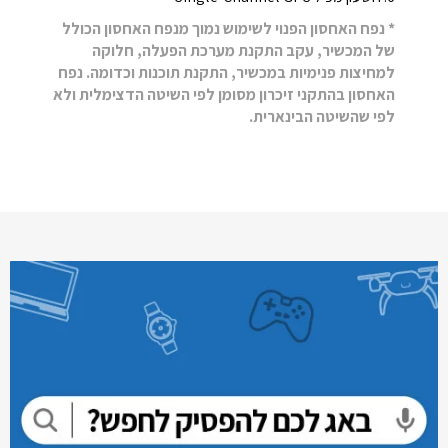
* נפח האחסון הפנוי לשימוש נמוך מנפח האחסון הכולל
של המכשיר, עקב התקנת מערכת הפעלה, חלוקה
למחיצות פנימיות במכשיר, התקנת תוכנות וכדומה. נפח
האחסון בהתקני זיכרון מסומן לפי השיטה הדצימלית ולא
לפי שהשיטה הבינארית.