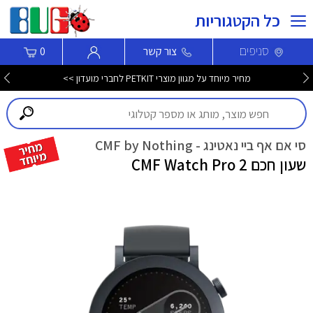
כל הקטגוריות
סניפים
צור קשר
0
מחיר מיוחד על מגוון מוצרי PETKIT לחברי מועדון >>
סי אם אף ביי נאטינג - CMF by Nothing
שעון חכם CMF Watch Pro 2