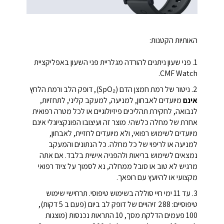
האותיות הקטנות:
1. פני שעון ניתנים להורדה מגלריית פני השעון באפליקציית
CMF Watch.
2. ניטור של רמת חמצן הדם (SpO₂), דופק הלב ורמת הלחץ
אינם
מיועדים לאבחון, למניעה, למעקב קליני, לתחזיות,
לנבואה, לחקירת תהליכים פיזיולוגיים או לכל מטרה רפואית
אחרת של מחלה כלשהי. מוצר זה ועיצובו הפונקציונלי אינם
מיועדים לשימוש רפואי, ולא מיועדים לחזיית, לאבחון,
למניעה או לריפוי של כל מחלה. כל הנתונים והמעקב
נמצאים לשימוש בריאות ולהפניה אישית בלבד. אם אתה
מרגיש לא טוב או סובל ממחלה, נא לסמוך על ציוד רפואי
מקצועי או להיועץ עם רופאך.
3. עד 11 ימי חיי סוללה בשימוש טיפוסי. תרחישי שימוש
טיפוסיים: 288 זיהויים של דופק לב ביום (פעם ב 5 דקות),
100 פעמים הדלקת מסך, 10 התראות נכנסות (מוצגות