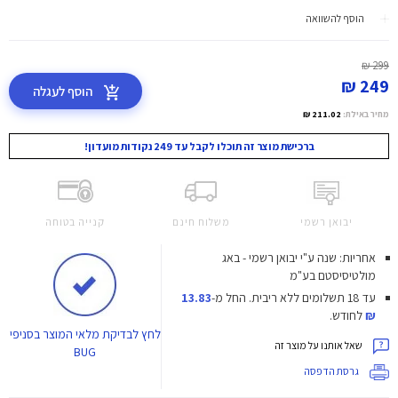
הוסף להשוואה
299 ₪
249 ₪
הוסף לעגלה
מחיר באילת:
211.02 ₪
ברכישת מוצר זה תוכלו לקבל עד 249 נקודות מועדון!
יבואן רשמי
משלוח חינם
קנייה בטוחה
אחריות: שנה ע"י יבואן רשמי - באג
מולטיסיסטם בע"מ
עד 18 תשלומים ללא ריבית.
החל מ-
13.83
₪
לחודש.
לחץ
לבדיקת מלאי המוצר בסניפי
שאל אותנו על מוצר זה
BUG
גרסת הדפסה