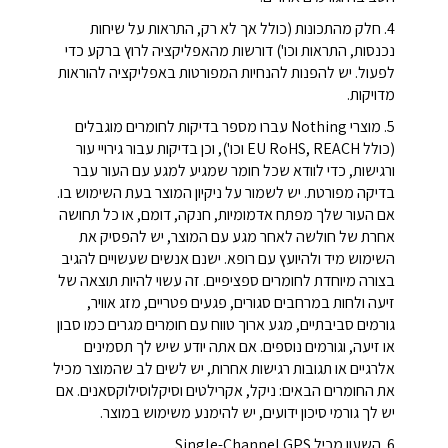
4. חלק מהתכונות (כולל אך לא רק, התראות על שיחות
נכנסות, התראות וכו') דורשות מהאפליקציה לרוץ ברקע כדי
לפעול. יש להפנות להנחיות המפורטות באפליקציה להוראות
מדויקות.
5. מוצרי Nothing עברו מספר בדיקות לחומרים מוגבלים
(כולל EU RoHS, REACH וכו'), וכן בדיקות עבור גירויי עור
ורגישות, כדי לוודא שכל חומר שמגיע למגע עם העור עבר
בדיקה מפורטת. יש לשמור על ניקיון המוצר בעת השימוש בו.
אם העור שלך מפתח אדמומיות, חנקה, דומם, או כל תחושה
אחרת של חולשה לאחר מגע עם המוצר, יש להפסיק את
השימוש מיד ולהיועץ עם רופא. ישנם אנשים שעשויים להגיב
בצורה מיוחדת לחומרים ספציפיים. זה עשוי להיות תוצאה של
זיעה ולחות במרחבים סגורים, פגעים פטריים, מזג אוויר,
גורמים סביבתיים, מגע ארוך טווח עם חומרים מגרים כמו סבון
או זיעה, וגורמים נוספים. אם אתה יודע שיש לך תסמינים
אלרגיים או תגובות רגישות אחרות, יש לשים לב שהמוצר מכיל
את החומרים הבאים: ניקל, אקרילטים וסיקלוסילוקסאנים. אם
יש לך גורמי סיכון ידועים, יש להימנע משימוש במוצר.
6. השעון מכיל Single-Channel GPS