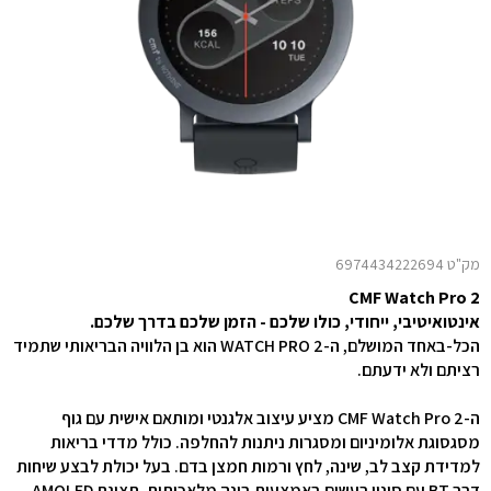
מק"ט 6974434222694
CMF Watch Pro 2
אינטואיטיבי, ייחודי, כולו שלכם - הזמן שלכם בדרך שלכם.
הכל-באחד המושלם, ה-WATCH PRO 2 הוא בן הלוויה הבריאותי שתמיד
רציתם ולא ידעתם.
ה-CMF Watch Pro 2 מציע עיצוב אלגנטי ומותאם אישית עם גוף
מסגסוגת אלומיניום ומסגרות ניתנות להחלפה. כולל מדדי בריאות
למדידת קצב לב, שינה, לחץ ורמות חמצן בדם. בעל יכולת לבצע שיחות
דרך BT עם סינון רעשים באמצעות בינה מלאכותית. תצוגת AMOLED