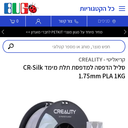
כל הקטגוריות
סניפים
צור קשר
0
מחיר מיוחד על מגוון מוצרי PETKIT לחברי מועדון >>
קריאליטי - CREALITY
סליל הדפסה למדפסת תלת מימד CR-Silk
1.75mm PLA 1KG