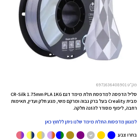
מק"ט 6971636408901
סליל הדפסה למדפסת תלת מימד דגם CR-Silk 1.75mm PLA 1KG
מבית Creality בעל ברק גבוה ומרקם משי, מגע חלק ועדין, תאימות
רחבה, ליפוף מסודר להזנה חלקה.
למגוון מדפסות התלת מימד שלנו ניתן ללחוץ כאן
בחרו צבע