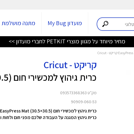
מועדון My Bug
מתנה מושלמת
מחיר מיוחד על מגוון מוצרי PETKIT לחברי מועדון >>
קריקט - Cricut
כרית גיהוץ למכשירי חום EasyPress Mat (30.5×30.5)
מק"ט 093573368363
90909-060-53
כרית גיהוץ למכשירי חום (30.5×30.5) EasyPress Mat מבית Cricut.
כרית גיהוץ המגנה על העבודה שלכם מפני חום ולחות ו