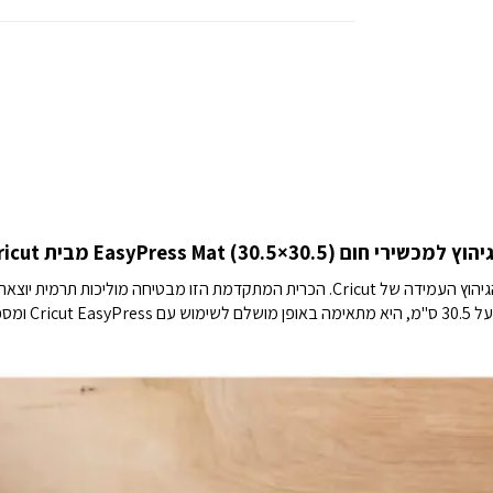
שירי חום (30.5×30.5) EasyPress Mat מבית Cricut
גלו את הפתרון המושלם לגיהוץ ללא רבב עם כרית הגיהוץ העמידה של Cricut. הכרית המתקדמת הז