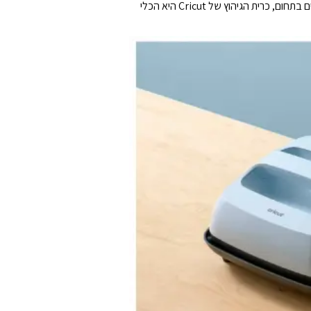
בנוסף, הכרית מגנה על העבודה שלכם ומבטיחה שהבדים והחומרים שלכם יישארו במצב מצוין. בין אם אתם חובבי יצירה או מקצוענים בתחום, כרית הגיהוץ של Cricut היא הכלי