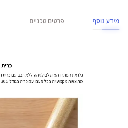
מידע נוסף
פרטים טכניים
כרית גיהוץ למכ
מתוצאות מקצועיות בכל פעם. עם כרית בגודל 30.5 על 30.5 ס"מ, היא מתאימה באופן מושלם לשימוש עם Cricut EasyPress ומספקת חוויית גיהוץ שאין שנייה לה.