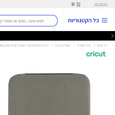
התחברות
0
כל הקטגוריות
דף הבית
>
ציוד משרדי
>
מוצרי Cricut
>
כרית גיהוץ למכשירי חום EasyPress Mat (30.5×30.5) קריקט - Cricut